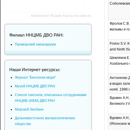
Соболевский
Компонент Яндекс Карты на xdan.ru
Фролов С.В
мальмы и гол
Филиал ННЦМБ ДВО РАН:
Frolov S.V. K
Приморский океанариум
and Ninth IS
Шевляков Е.
Азабачьего (
Наши Интернет-ресурсы:
Журнал "Биология моря"
Антоненко Д
в водах зал
Музей ННЦМБ ДВО РАН
нояб. 1998 г
Список таксонов, описанных сотрудниками
Вдовин А.Н.
ННЦМБ (ИБМ) ДВО РАН
Великого // 
Морской биобанк
Вдовин А.Н.
Дальневосточное малакологическое
(Японское мо
общество