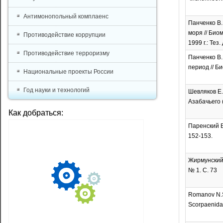
Антимонопольный комплаенс
Панченко В.
моря // Био
Противодействие коррупции
1999 г.: Тез
Противодействие терроризму
Панченко В.
период // Би
Национальные проекты России
Год науки и технологий
Шевляков Е.
Азабачьего (
Как добраться:
Паренский В
152-153.
Жирмунский А
№ 1. С. 73
Romanov N.S.
Scorpaenidae)