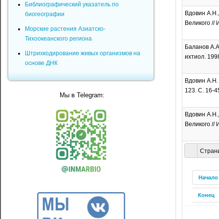
Библиографический указатель по
Вдовин А.Н.
биогеографии
Великого // 
Морские растения Азиатско-
Тихоокеанского региона
Баланов А.А
Штрихкодирование живых организмов на
ихтиол. 1998
основе ДНК
Вдовин А.Н.
123. С. 16-4
Мы в Telegram:
Вдовин А.Н.
Великого // 
Страни
Начало
Конец