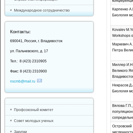
конференция
Карпенко А.
Международное сотрудничество
Биология мор
Kovalev M.Yu.
Контакты:
Workshops on
690041, Россия, г. Владивосток
Маркевич А.
Петра Велико
ул. Пальчевского, д. 17
Тел.: 8 (423) 2310905
Миллер И.Н.
Великого Яп
Факс: 8 (423) 2310900
Владивосток,
nscmb@mail.ru
Некрасов Д.
Биология мор
Вялова Г.П.
Профсоюзный комитет
популяционн
сопредельны
Совет молодых ученых
Островский 
Закупки
численности 