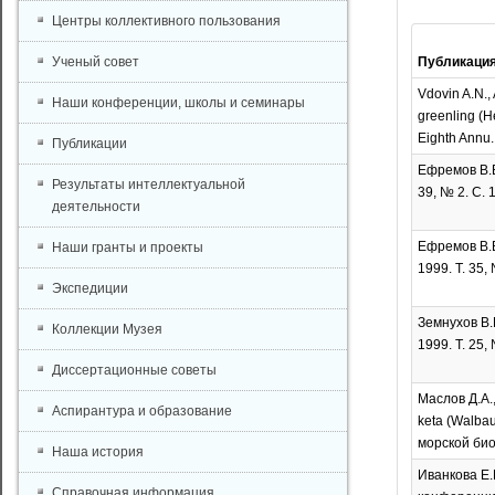
Центры коллективного пользования
Ученый совет
Публикаци
Vdovin A.N., 
Наши конференции, школы и семинары
greenling (H
Eighth Annu. 
Публикации
Ефремов В.В
Результаты интеллектуальной
39, № 2. С. 
деятельности
Ефремов В.В
Наши гранты и проекты
1999. Т. 35,
Экспедиции
Земнухов В.
Коллекции Музея
1999. Т. 25,
Диссертационные советы
Маслов Д.А.
Аспирантура и образование
keta (Walba
морской биол
Наша история
Иванкова Е.
Справочная информация