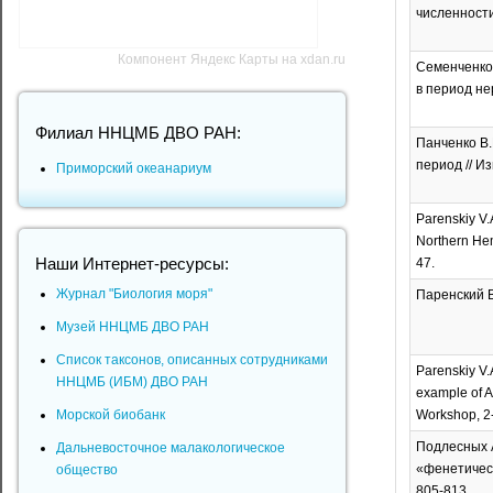
численности 
Компонент Яндекс Карты на xdan.ru
Семенченко 
в период нер
Филиал ННЦМБ ДВО РАН:
Панченко В.
период // Из
Приморский океанариум
Parenskiy V.A
Northern Hem
Наши Интернет-ресурсы:
47.
Журнал "Биология моря"
Паренский В.
Музей ННЦМБ ДВО РАН
Список таксонов, описанных сотрудниками
Parenskiy V.A
ННЦМБ (ИБМ) ДВО РАН
example of A
Морской биобанк
Workshop, 2-
Подлесных А
Дальневосточное малакологическое
«фенетическ
общество
805-813.