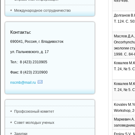
495-498.
Международное сотрудничество
Долганов В.
Т. 124. С. 5
Контакты:
Маслов Д.А.
690041, Россия, г. Владивосток
Oncorhynchu
экологии сту
ул. Пальчевского, д. 17
1998. С. 84-
Тел.: 8 (423) 2310905
Ковалев М.Ю
Т. 24, № 5. 
Факс: 8 (423) 2310900
nscmb@mail.ru
Ковалев М.Ю
Т. 24, № 5. 
Kovalev M.Yu
Workshop, 2-
Профсоюзный комитет
Маркевич А.
Совет молодых ученых
заповедника
Закупки
Frolov S.V., 