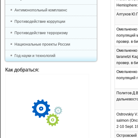
Hemisphere: 
Антимонопольный комплаенс
Алтухов Ю.П
Противодействие коррупции
Омельченко 
Противодействие терроризму
популяций м
провер. в би
Национальные проекты России
Омельченко В
Год науки и технологий
taranetzi Ka
провер. в би
Как добраться:
Омельченко 
популяций го
Политов Д.В
дальневосточ
Ostrovskiy V.
salmon (Onco
2-10 Sept. 1
Островский 