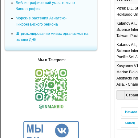
Библиографический указатель по
Pitruk D.L. S
биогеографии
Hokkaido Univ
Морские растения Азиатско-
Kafanov A.I.,
Тихоокеанского региона
Science Inte
Штрихкодирование живых организмов на
Taiwan: Pacif
основе ДНК
Kafanov A.I.,
Science Inte
Pacific Sci. 
Мы в Telegram:
Kasyanov V.L.
Marine Biolo
Abstracts In
Asia. - Chan
Страни
Начало
Конец