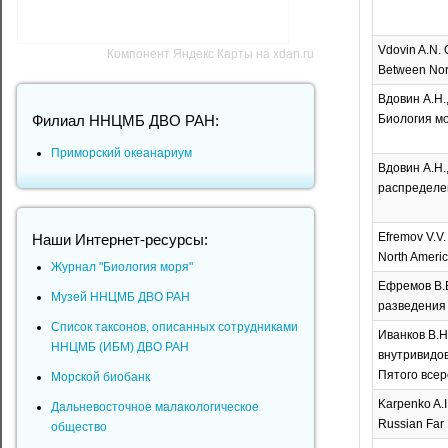
Vdovin A.N. 
Компонент Яндекс Карты на xdan.ru
Between North
Вдовин А.Н.
Биология мор
Филиал ННЦМБ ДВО РАН:
Приморский океанариум
Вдовин А.Н.
распределен
Efremov V.V. 
Наши Интернет-ресурсы:
North America
Журнал "Биология моря"
Ефремов В.В
Музей ННЦМБ ДВО РАН
разведения 
Список таксонов, описанных сотрудниками
Иванков В.Н
ННЦМБ (ИБМ) ДВО РАН
внутривидов
Пятого всеро
Морской биобанк
Karpenko A.I
Дальневосточное малакологическое
Russian Far E
общество