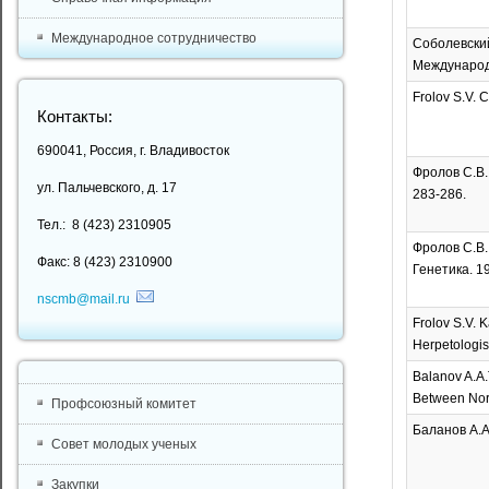
Международное сотрудничество
Соболевски
Международн
Frolov S.V. C
Контакты:
690041, Россия, г. Владивосток
Фролов С.В.
ул. Пальчевского, д. 17
283-286.
Тел.: 8 (423) 2310905
Фролов С.В.
Факс: 8 (423) 2310900
Генетика. 19
nscmb@mail.ru
Frolov S.V. K
Herpetologis
Balanov A.A.
Between North
Профсоюзный комитет
Баланов А.А
Совет молодых ученых
Закупки