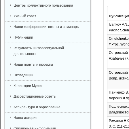
Центры коллективного пользования
Ученый совет
Публикаци
Ivankov V.N.,
Наши конференции, школы и семинары
Pacific Scien
Публикации
Omelchenko V
// Proc. Worl
Результаты интеллектуальной
Островский 
деятельности
Азабачье (Ка
Наши гранты и проекты
Островский 
Экспедиции
Вопр. ихтиол
Коллекции Музея
Панченко В.
Диссертационные советы
морских и пр
Подлесных А
Аспирантура и образование
Владивосток
Наша история
Романов Н.С
3. С. 211-21
Справочная информация