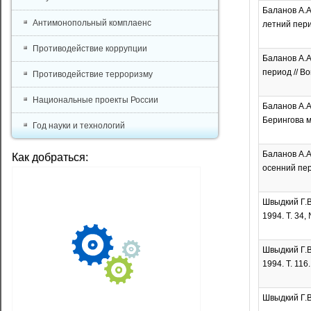
Баланов А.А
Антимонопольный комплаенс
летний перио
Противодействие коррупции
Баланов А.А
период // Во
Противодействие терроризму
Национальные проекты России
Баланов А.А
Берингова мо
Год науки и технологий
Баланов А.А
Как добраться:
осенний пери
Швыдкий Г.В
1994. Т. 34,
Швыдкий Г.В
1994. Т. 116
Швыдкий Г.В.