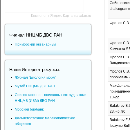
Соболевский
chalcogramma
Компонент Яндекс Карты на xdan.ru
Фролов С.В.
Филиал ННЦМБ ДВО РАН:
Фролов С.В.
Приморский океанариум
Камчатка //
Фролов С.В.
Владивосток
Наши Интернет-ресурсы:
Фролов С.В
прроблемы си
Журнал "Биология моря"
Мак-Дональд 
Музей ННЦМБ ДВО РАН
принадлежно
Список таксонов, описанных сотрудниками
13-22
ННЦМБ (ИБМ) ДВО РАН
Balakirev E.S
Морской биобанк
23. - p. 90
Дальневосточное малакологическое
Balakirev E.
общество
Isozyme Bull. 