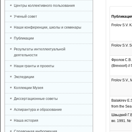
Центры коллективного пользования
Ученый совет
Публикаци
Frolov S.V. K
Наши конференции, школы и семинары
Публикации
Frolov S.V. S
Результаты интеллектуальной
деятельности
Фролов С.В.
(Brevoort) //
Наши гранты и проекты
Экспедиции
Frolov S.V., 
Коллекции Музея
Диссертационные советы
Balakirev E.
from the Sea 
Аспирантура и образование
Швыдкий Г.В
Наша история
во. 1991. № 
Справочная информация