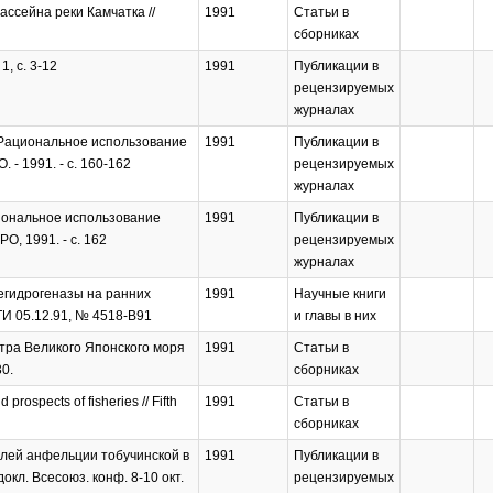
ассейна реки Камчатка //
1991
Статьи в
сборниках
, с. 3-12
1991
Публикации в
рецензируемых
журналах
 Рациональное использование
1991
Публикации в
 - 1991. - с. 160-162
рецензируемых
журналах
циональное использование
1991
Публикации в
О, 1991. - с. 162
рецензируемых
журналах
дегидрогеназы на ранних
1991
Научные книги
ИТИ 05.12.91, № 4518-В91
и главы в них
етра Великого Японского моря
1991
Статьи в
30.
сборниках
prospects of fisheries // Fifth
1991
Статьи в
сборниках
олей анфельции тобучинской в
1991
Публикации в
кл. Всесоюз. конф. 8-10 окт.
рецензируемых