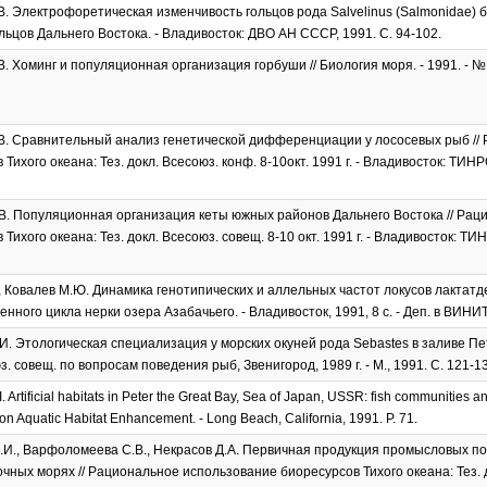
. Электрофоретическая изменчивость гольцов рода Salvelinus (Salmonidae) б
льцов Дальнего Востока. - Владивосток: ДВО АН СССР, 1991. С. 94-102.
. Хоминг и популяционная организация горбуши // Биология моря. - 1991. - № 1
В. Сравнительный анализ генетической дифференциации у лососевых рыб //
Тихого океана: Тез. докл. Всесоюз. конф. 8-10окт. 1991 г. - Владивосток: ТИНРО.
В. Популяционная организация кеты южных районов Дальнего Востока // Ра
Тихого океана: Тез. докл. Всесоюз. совещ. 8-10 окт. 1991 г. - Владивосток: ТИНР
, Ковалев М.Ю. Динамика генотипических и аллельных частот локусов лактат
енного цикла нерки озера Азабачьего. - Владивосток, 1991, 8 с. - Деп. в ВИН
И. Этологическая специализация у морских окуней рода Sebastes в заливе П
юз. совещ. по вопросам поведения рыб, Звенигород, 1989 г. - М., 1991. C. 121-1
. Artificial habitats in Peter the Great Bay, Sea of Japan, USSR: fish communities and 
 on Aquatic Habitat Enhancement. - Long Beach, California, 1991. P. 71.
И., Варфоломеева С.В., Некрасов Д.А. Первичная продукция промысловых п
чных морях // Рациональное использование биоресурсов Тихого океана: Тез. до