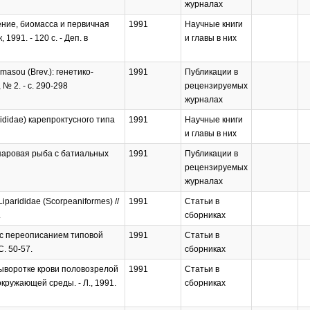
журналах
ение, биомасса и первичная
1991
Научные книги
91. - 120 с. - Деп. в
и главы в них
asou (Brev.): генетико-
1991
Публикации в
№ 2. - с. 290-298
рецензируемых
журналах
ididae) карепроктусного типа
1991
Научные книги
и главы в них
 липаровая рыба с батиальных
1991
Публикации в
рецензируемых
журналах
arididae (Scorpeaniformes) //
1991
Статьи в
.
сборниках
) с переописанием типовой
1991
Статьи в
. 50-57.
сборниках
сыворотке крови половозрелой
1991
Статьи в
кружающей среды. - Л., 1991.
сборниках