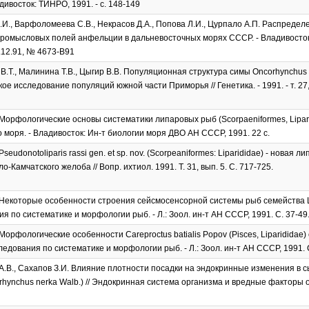
адивосток: ТИНРО, 1991. - с. 148-149
И., Варфоломеева С.В., Некрасов Д.А., Попова Л.И., Цурпало А.П. Распредел
ромысловых полей анфельции в дальневосточных морях СССР. - Владивосток, 19
12.91, № 4673-В91
В.Т., Малинина Т.В., Цыгир В.В. Популяционная структура симы Oncorhynchus m
е исследование популяций южной части Приморья // Генетика. - 1991. - т. 27, 
 Морфологические основы систематики липаровых рыб (Scorpaeniformes, Lipar
о моря. - Владивосток: Ин-т биологии моря ДВО АН СССР, 1991. 22 с.
Pseudonotoliparis rassi gen. et sp. nov. (Scorpeaniformes: Liparididae) - новая
о-Камчатского желоба // Вопр. ихтиол. 1991. Т. 31, вып. 5. С. 717-725.
 Некоторые особенности строения сейсмосенсорной системы рыб семейства Lip
я по систематике и морфологии рыб. - Л.: Зоол. ин-т АН СССР, 1991. C. 37-49
 Морфологические особенности Careproctus batialis Popov (Pisces, Liparididae
следования по систематике и морфологии рыб. - Л.: Зоол. ин-т АН СССР, 1991. C
.В., Сахапов З.И. Влияние плотности посадки на эндокринные изменения в 
rhynchus nerka Walb.) // Эндокринная система организма и вредные факторы о