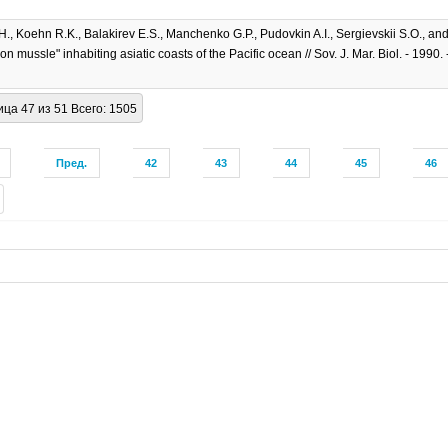
, Koehn R.K., Balakirev E.S., Manchenko G.P., Pudovkin A.I., Sergievskii S.O., and 
n mussle" inhabiting asiatic coasts of the Pacific ocean // Sov. J. Mar. Biol. - 1990. - 
ца 47 из 51 Всего: 1505
Пред.
42
43
44
45
46