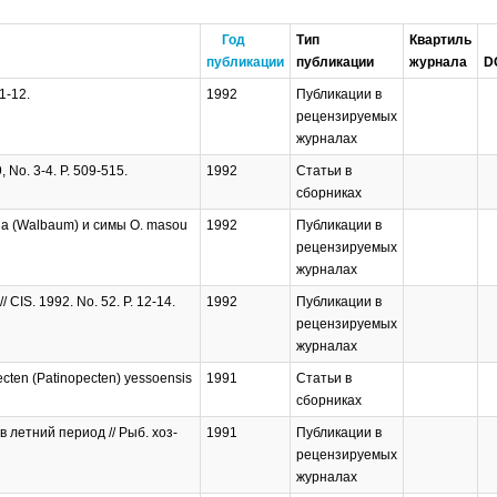
Год
Тип
Квартиль
публикации
публикации
журнала
D
1-12.
1992
Публикации в
рецензируемых
журналах
, No. 3-4. P. 509-515.
1992
Статьи в
сборниках
ha (Walbaum) и симы O. masou
1992
Публикации в
рецензируемых
журналах
/ CIS. 1992. No. 52. P. 12-14.
1992
Публикации в
рецензируемых
журналах
pecten (Patinopecten) yessoensis
1991
Статьи в
сборниках
 летний период // Рыб. хоз-
1991
Публикации в
рецензируемых
журналах