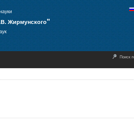
науки
"
.В. Жирмунского
аук
Поиск п