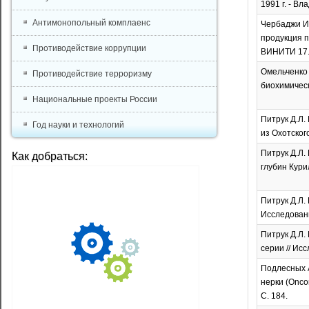
1991 г. - Вл
Антимонопольный комплаенс
Чербаджи И.
продукция п
Противодействие коррупции
ВИНИТИ 17.
Омельченко 
Противодействие терроризму
биохимическо
Национальные проекты России
Питрук Д.Л.
Год науки и технологий
из Охотског
Питрук Д.Л. 
Как добраться:
глубин Курил
Питрук Д.Л.
Исследовани
Питрук Д.Л.
серии // Ис
Подлесных А
нерки (Onco
С. 184.