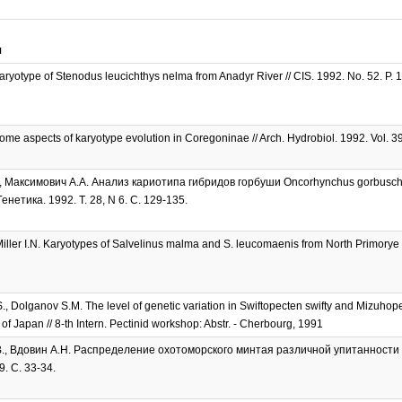
я
aryotype of Stenodus leucichthys nelma from Anadyr River // CIS. 1992. No. 52. P. 1
ome aspects of karyotype evolution in Coregoninae // Arch. Hydrobiol. 1992. Vol. 39
, Максимович А.А. Анализ кариотипа гибридов горбуши Oncorhynchus gorbusc
 Генетика. 1992. Т. 28, N 6. С. 129-135.
Miller I.N. Karyotypes of Salvelinus malma and S. leucomaenis from North Primorye /
S., Dolganov S.M. The level of genetic variation in Swiftopecten swifty and Mizuho
of Japan // 8-th Intern. Pectinid workshop: Abstr. - Cherbourg, 1991
., Вдовин А.Н. Распределение охотоморского минтая различной упитанности в
9. С. 33-34.