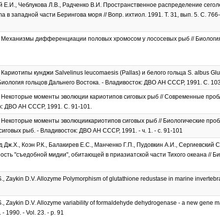
 Е.И., Чеблукова Л.В., Радченко В.И. Пространственное распределение сегол
 в западной части Берингова моря // Вопр. ихтиол. 1991. Т. 31, вып. 5. С. 766
 Механизмы дифференциации половых хромосом у лососевых рыб // Биология м
 Кариотипы кунджи Salvelinus leucomaesis (Pallas) и белого гольца S. albus Gl
 Биология гольцов Дальнего Востока. - Владивосток: ДВО АН СССР, 1991. С. 103
 Некоторые моменты эволюции кариотипов сиговых рыб // Современные пробле
: ДВО АН СССР, 1991. C. 91-101.
. Некоторые моменты эволюциикариотипов сиговых рыб // Биологические пр
говых рыб. - Владивосток: ДВО АН СССР, 1991. - ч. 1. - с. 91-101
Дж.Х., Коэн Р.К., Балакирев Е.С., Манченко Г.П., Пудовкин А.И., Сергиевский С
сть "съедобной мидии", обитающей в приазиатской части Тихого океана // Биоло
., Zaykin D.V. Allozyme Polymorphism of glutathione redustase in marine invertebrate
S., Zaykin D.V. Allozyme variability of formaldehyde dehydrogenase - a new gene mar
- 1990. - Vol. 23. - p. 91