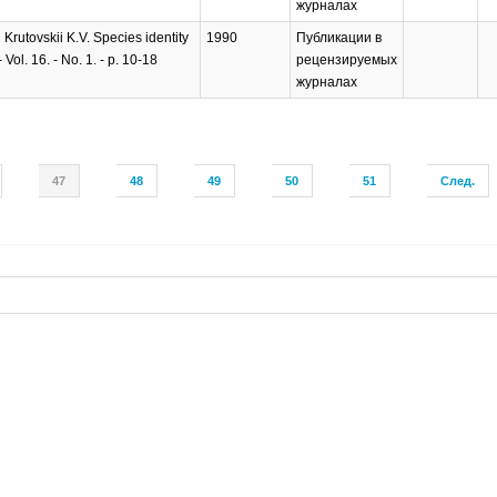
журналах
Krutovskii K.V. Species identity
1990
Публикации в
Vol. 16. - No. 1. - p. 10-18
рецензируемых
журналах
47
48
49
50
51
След.