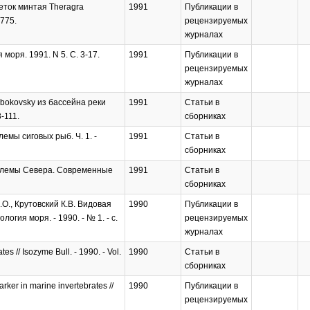
еток минтая Theragra
1991
Публикации в
-775.
рецензируемых
журналах
оря. 1991. N 5. C. 3-17.
1991
Публикации в
рецензируемых
журналах
ubokovsky из бассейна реки
1991
Статьи в
-111.
сборниках
мы сиговых рыб. Ч. 1. -
1991
Статьи в
сборниках
облемы Севера. Современные
1991
Статьи в
сборниках
.О., Крутовский К.В. Видовая
1990
Публикации в
гия моря. - 1990. - № 1. - с.
рецензируемых
журналах
s // Isozyme Bull. - 1990. - Vol.
1990
Статьи в
сборниках
ker in marine invertebrates //
1990
Публикации в
рецензируемых