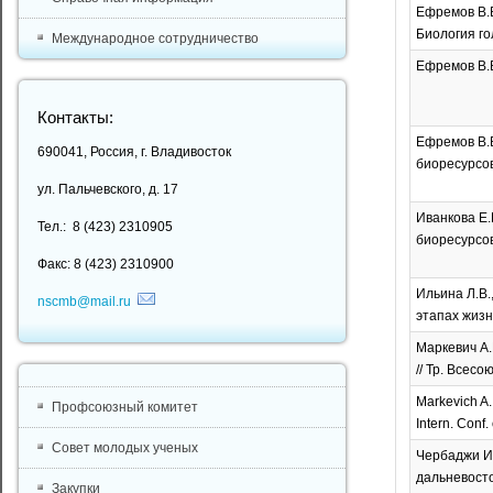
Ефремов В.В
Биология го
Международное сотрудничество
Ефремов В.В
Контакты:
Ефремов В.
690041, Россия, г. Владивосток
биоресурсов 
ул. Пальчевского, д. 17
Иванкова Е.
Тел.: 8 (423) 2310905
биоресурсов 
Факс: 8 (423) 2310900
Ильина Л.В.
nscmb@mail.ru
этапах жизн
Маркевич А.
// Тр. Всесо
Markevich A.I
Профсоюзный комитет
Intern. Conf.
Совет молодых ученых
Чербаджи И.
дальневосто
Закупки