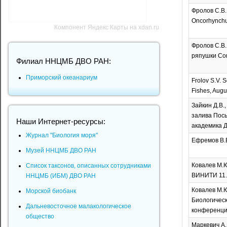
Фролов С.В.
Oncorhynchus
Компонент Яндекс Карты на xdan.ru
Фролов С.В.
ряпушки Core
Филиал ННЦМБ ДВО РАН:
Приморский океанариум
Frolov S.V. 
Fishes, Augu
Зайкин Д.В.,
залива Пось
Наши Интернет-ресурсы:
академика Д.
Журнал "Биология моря"
Ефремов В.В
Музей ННЦМБ ДВО РАН
Ковалев М.Ю.
Список таксонов, описанных сотрудниками
ВИНИТИ 11.
ННЦМБ (ИБМ) ДВО РАН
Ковалев М.Ю
Морской биобанк
Биологическ
Дальневосточное малакологическое
конференции
общество
Маркевич А.