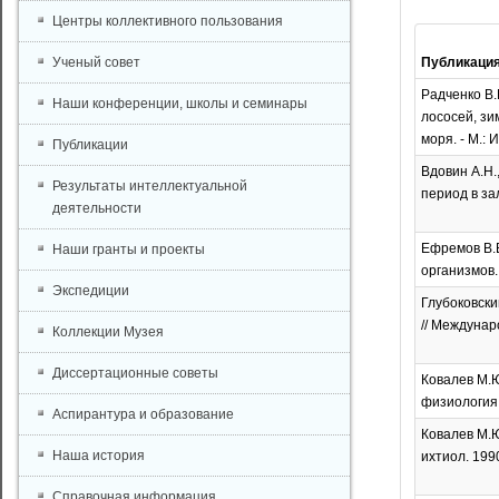
Центры коллективного пользования
Ученый совет
Публикаци
Радченко В.
Наши конференции, школы и семинары
лососей, зи
моря. - М.: 
Публикации
Вдовин А.Н.
Результаты интеллектуальной
период в зал
деятельности
Ефремов В.В
Наши гранты и проекты
организмов.
Экспедиции
Глубоковски
// Междунар
Коллекции Музея
Диссертационные советы
Ковалев М.Ю
физиология 
Аспирантура и образование
Ковалев М.Ю
Наша история
ихтиол. 1990
Справочная информация