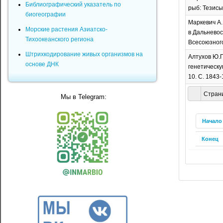
Библиографический указатель по
рыб: Тезисы 
биогеографии
Маркевич А.
Морские растения Азиатско-
в Дальневос
Тихоокеанского региона
Всесоюзного 
Штрихкодирование живых организмов на
Алтухов Ю.П
основе ДНК
генетическу
10. C. 1843-
Страни
Мы в Telegram:
Начало
Конец