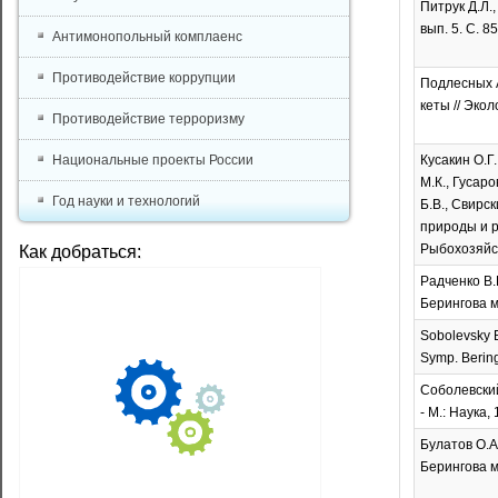
Питрук Д.Л.,
вып. 5. С. 8
Антимонопольный комплаенс
Противодействие коррупции
Подлесных А
кеты // Экол
Противодействие терроризму
Национальные проекты России
Кусакин О.Г
М.К., Гусар
Год науки и технологий
Б.В., Свирс
природы и р
Рыбохозяйст
Как добраться:
Радченко В.
Берингова мо
Sobolevsky E.
Symp. Bering
Соболевский
- М.: Наука, 
Булатов О.А
Берингова мо