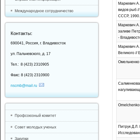
Маркевич А.
видов рыб /
Международное сотрудничество
СССР, 1990.
Маркевич А.
заливе Петр
Контакты:
- Владивост
690041, Россия, г. Владивосток
Маркевич А.
Великого //
ул. Пальчевского, д. 17
Омельченко В
Тел.: 8 (423) 2310905
Факс: 8 (423) 2310900
Салменкова 
nscmb@mail.ru
нагуливающей
Omelchenko V.
Профсоюзный комитет
Питрук Д.Л.
Совет молодых ученых
Исследовани
Закупки