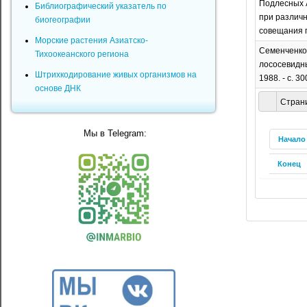
Подлесных А
Библиографический указатель по
при различн
биогеографии
совещания по
Морские растения Азиатско-
Семенченко 
Тихоокеанского региона
лососевидны
Штрихкодирование живых организмов на
1988. - с. 3
основе ДНК
Страни
Мы в Telegram:
Начало
Конец