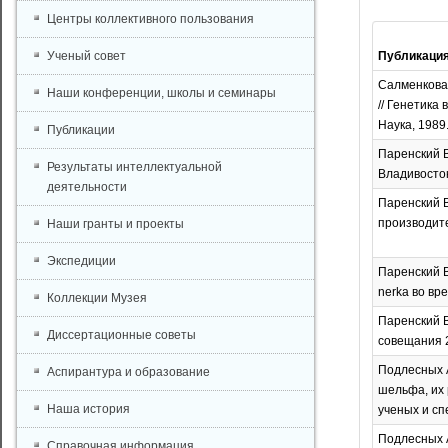
Центры коллективного пользования
Ученый совет
Публикаци
Салменкова 
Наши конференции, школы и семинары
// Генетика 
Наука, 1989.
Публикации
Паренский В
Результаты интеллектуальной
Владивосток
деятельности
Паренский В
производител
Наши гранты и проекты
Экспедиции
Паренский В
nerka во вре
Коллекции Музея
Паренский В
Диссертационные советы
совещания 20
Подлесных А
Аспирантура и образование
шельфа, их
Наша история
ученых и сп
Подлесных А
Справочная информация