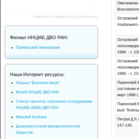
Омельченко 
Всесоюзного
Компонент Яндекс Карты на xdan.ru
Островский 
Азабачьего //
Филиал ННЦМБ ДВО РАН:
Островский 
лососевидны
Приморский океанариум
1988. - с. 2
Островский 
лососевидны
1988. - с. 2
Наши Интернет-ресурсы:
Паренский В
Журнал "Биология моря"
состояние и
Музей ННЦМБ ДВО РАН
март 1988 г.)
Список таксонов, описанных сотрудниками
Паренский В
ННЦМБ (ИБМ) ДВО РАН
рыб: Тезисы 
Морской биобанк
Питрук Д.Л. 
147-149.
Дальневосточное малакологическое
общество