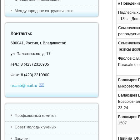
// Поведение
Международное сотрудничество
Подлесных А
- 13 с. - Де
Семенченко 
Контакты:
репродуктив
690041, Россия, г. Владивосток
Семенченко 
Тезисы докла
ул. Пальчевского, д. 17
Фролов С.В
Тел.: 8 (423) 2310905
Parasalmo my
Факс: 8 (423) 2310900
Балакирев Е
nscmb@mail.ru
микроэволюци
Балакирев Е
Всесоюзная к
23-24
Профсоюзный комитет
Балакирев Е
1507
Совет молодых ученых
Прийма Т.Ф.
Закупки