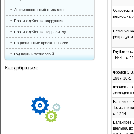
Антимонопольный комплаенс
Островский 
период на ра
Противодействие коррупции
Семенченко 
Противодействие терроризму
репродуктивн
Национальные проекты России
Глубоковски
Год науки и технологий
- № 4. - с. 6
Как добраться:
Фролов С.В.
1987. 20 с.
Фролов С.В.
докладов V с
Балакирев Е
Тезисы докла
с. 12-14
Балакирев Е
шельфа, их