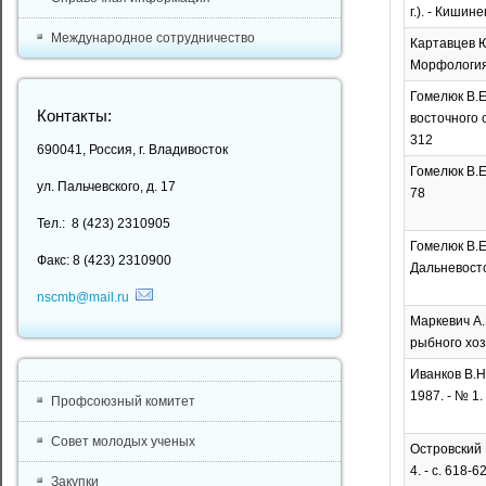
г.). - Кишин
Международное сотрудничество
Картавцев Ю
Морфология,
Гомелюк В.Е
Контакты:
восточного о
312
690041, Россия, г. Владивосток
Гомелюк В.Е.
ул. Пальчевского, д. 17
78
Тел.: 8 (423) 2310905
Гомелюк В.Е
Факс: 8 (423) 2310900
Дальневостон
nscmb@mail.ru
Маркевич А.
рыбного хозя
Иванков В.Н
1987. - № 1. 
Профсоюзный комитет
Совет молодых ученых
Островский 
4. - с. 618-6
Закупки