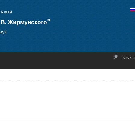
науки
"
.В. Жирмунского
аук
Поиск п