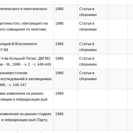
логического и генетического
1986
Статьи в
сборниках
щетинистого, обитающего на
1986
Статьи в
ного совещания по генетике,
сборниках
ладов III Всесоюзного
1986
Статьи в
67-68
сборниках
у о-ва Большой Пелис, ДВГМЗ
1986
Статьи в
М., 1986. - ч. 2. - с. 448-449
сборниках
Дальневосточном
1986
Статьи в
 исследований в заповедниках
сборниках
86. - с. 146-147
ские изменения на ранних
1986
селекции и гибридизации рыб
е изменения на ранних стадиях
1986
 и гибридизации рыб (Тарту,