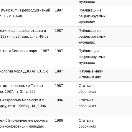
журналах
a (Walbaum) в репродуктивный
1987
Публикации в
 1. - с. 40-48
рецензируемых
журналах
естилище на энерготраты и
1987
Публикации в
. - т. 27, вып. 1. - с. 49-58
рецензируемых
журналах
тов // Биология моря. - 1987.
1987
Публикации в
рецензируемых
журналах
 биологии моря ДВО АН СССР,
1987
Научные книги
и главы в них
ике лососевых // Тезисы
1987
Статьи в
987. - т. 3. - с. 222
сборниках
 и взрослым моллюскам //
1986
Статьи в
 сент. 1986 г.) - М., 1986. -
сборниках
ья // Биологические ресурсы
1986
Статьи в
ьной конференции молодых
сборниках