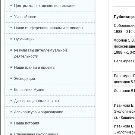
Центры коллективного пользования
Ученый совет
Публикаци
Соболевский
Наши конференции, школы и семинары
1988. - 216 с
Публикации
Фролов С.В
лососевидны
Результаты интеллектуальной
1988. - с. 3
деятельности
Балакирев Е
Наши гранты и проекты
Балакирев Е
Экспедиции
докладов 5 В
Коллекции Музея
Долганов В.
Диссертационные советы
Иванкова Е.
Экологическ
Аспирантура и образование
г.). - Кишин
Наша история
Иванкова Е.
Экологическ
Справочная информация