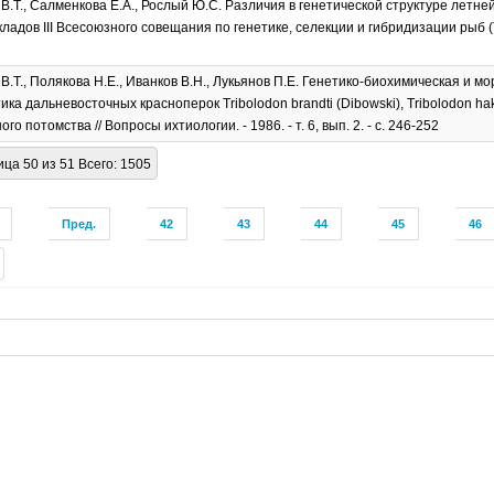
В.Т., Салменкова Е.А., Рослый Ю.С. Различия в генетической структуре летне
кладов III Всесоюзного совещания по генетике, селекции и гибридизации рыб (Тарт
В.Т., Полякова Н.Е., Иванков В.Н., Лукьянов П.Е. Генетико-биохимическая и м
ка дальневосточных красноперок Tribolodon brandti (Dibowski), Tribolodon hak
ого потомства // Вопросы ихтиологии. - 1986. - т. 6, вып. 2. - с. 246-252
ца 50 из 51 Всего: 1505
Пред.
42
43
44
45
46