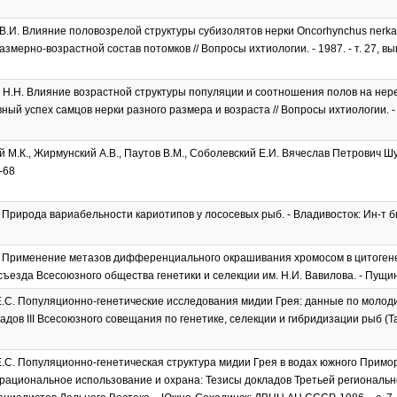
В.И. Влияние половозрелой структуры субизолятов нерки Oncorhynchus nerk
змерно-возрастной состав потомков // Вопросы ихтиологии. - 1987. - т. 27, вып.
Н.Н. Влияние возрастной структуры популяции и соотношения полов на нер
ый успех самцов нерки разного размера и возраста // Вопросы ихтиологии. - 1987
й М.К., Жирмунский А.В., Паутов В.М., Соболевский Е.И. Вячеслав Петрович Шун
5-68
 Природа вариабельности кариотипов у лососевых рыб. - Владивосток: Ин-т
 Применение метазов дифференциального окрашивания хромосом в цитогенет
ъезда Всесоюзного общества генетики и селекции им. Н.И. Вавилова. - Пущино, 1
.С. Популяционно-генетические исследования мидии Грея: данные по молоди
дов III Всесоюзного совещания по генетике, селекции и гибридизации рыб (Тарту,
.С. Популяционно-генетическая структура мидии Грея в водах южного Примор
 рациональное использование и охрана: Тезисы докладов Третьей регионал