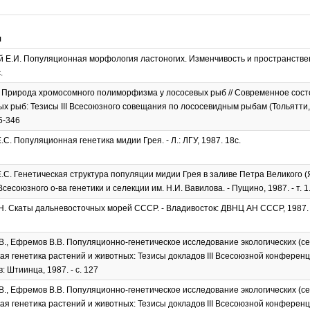
я
 Е.И. Популяционная морфология ластоногих. Изменчивость и пространственна
.
. Природа хромосомного полиморфизма у лососевых рыб // Современное сос
х рыб: Тезисы III Всесоюзного совещания по лососевидным рыбам (Тольятти, ма
45-346
.С. Популяционная генетика мидии Грея. - Л.: ЛГУ, 1987. 18с.
.С. Генетическая структура популяции мидии Грея в заливе Петра Великого (Я
сесоюзного о-ва генетики и селекции им. Н.И. Вавилова. - Пущино, 1987. - т. 1. 
Н. Скаты дальневосточных морей СССР. - Владивосток: ДВНЦ АН СССР, 1987. 
В., Ефремов В.В. Популяционно-генетическое исследование экологических (сез
ая генетика растений и животных: Тезисы докладов III Всесоюзной конференци
ев: Штиинца, 1987. - с. 127
В., Ефремов В.В. Популяционно-генетическое исследование экологических (сез
ая генетика растений и животных: Тезисы докладов III Всесоюзной конференци