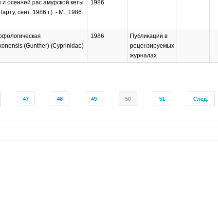
й и осенней рас амурской кеты
1986
у, сент. 1986 г.). - М., 1986.
орфологическая
1986
Публикации в
onensis (Gunther) (Cyprinidae)
рецензируемых
журналах
47
48
49
50
51
След.