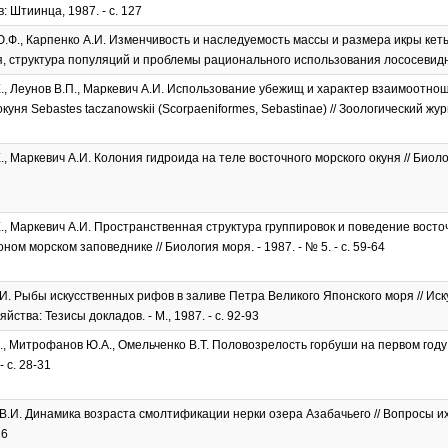
ев: Штиинца, 1987. - с. 127
.Ф., Карпенко А.И. Изменчивость и наследуемость массы и размера икры кеты
 структура популяций и проблемы рационального использования лососевидных 
., Леунов В.П., Маркевич А.И. Использование убежищ и характер взаимоотно
куня Sebastes taczanowskii (Scorpaeniformes, Sebastinae) // Зоологический журнал
, Маркевич А.И. Колония гидроида на теле восточного морского окуня // Биология
., Маркевич А.И. Пространственная структура группировок и поведение восточ
ом морском заповеднике // Биология моря. - 1987. - № 5. - с. 59-64
И. Рыбы искусственных рифов в заливе Петра Великого Японского моря // Ис
йства: Тезисы докладов. - М., 1987. - с. 92-93
., Митрофанов Ю.А., Омельченко В.Т. Половозрелость горбуши на первом году ж
- с. 28-31
В.И. Динамика возраста смолтификации нерки озера Азабачьего // Вопросы ихтио
26