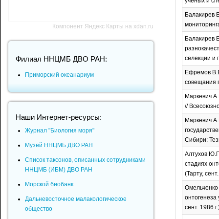
ученых и сп
Балакирев Е
мониторинга
Компонент Яндекс Карты на xdan.ru
Балакирев Е
разнокачест
селекции и г
Филиал ННЦМБ ДВО РАН:
Ефремов В.В
Приморский океанариум
совещания по
Маркевич А.
// Всесоюзно
Наши Интернет-ресурсы:
Маркевич А.
государстве
Журнал "Биология моря"
Сибири: Тези
Музей ННЦМБ ДВО РАН
Алтухов Ю.П
Список таксонов, описанных сотрудниками
стадиях онт
ННЦМБ (ИБМ) ДВО РАН
(Тарту, сент. 
Морской биобанк
Омельченко 
онтогенеза 
Дальневосточное малакологическое
сент. 1986 г.)
общество