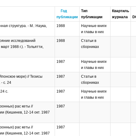
Год
Тип
Квартиль
публикации
публикации
журнала
D
я структура. - М.: Наука,
1988
Научные книги
и главы в них
тояние исследований
1988
Статьи в
рт 1988 г.). - Тольятти,
сборниках
1987
Научные книги
и главы в них
понское море) // Тезисы
1987
Статьи в
- с. 24
сборниках
24 с.
1987
Научные книги
и главы в них
онных) рас кеты //
1987
и (Кишинев, 12-14 окт. 1987
онных) рас кеты //
1987
и (Кишинев, 12-14 окт. 1987