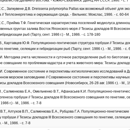
ециалистов Дальнего Востока. - Южно-Сахалинск: ДВНЦ АН СССР, 1986. - с. 7
.С., Запкувене Д.В. Dreissena polymorpha Pallas как возможный объект для эко
 // Теплоэнергетика и окружающая среда. - Вильнюс: Мокслас, 1986. - с. 60-64
.С., Прийма Т.Ф. Генетическая характеристика поселений модиолуса длинно
венных грунтах залива Восток Японского моря // Тезисы докладов III Всесоюз
ибридизации рыб (Тарту, сент. 1986 г.) - М., 1986. - с. 178-180
., Картавцев Ю.Ф. Популяционно-гентическая структура горбуши // Тезисы док
 генетике, селекции и гибридизации рыб (Тарту, сент. 1986 г.). - М., 1986. - с. 
И. Методика учета численности и суточное распределение рыб по биотопам 
е совещание по проблемам кадастра и учета животного мира: Тезисы докладов. - 
И. Современное состояние и перспективы ихтиологических исследований в 
нном морском заповеднике // Современное состояние и перспективы научных
сы докладов Всесоюзного совещания (Новосибирск, 26-28 авг. 1986 г.). - М., 19
., Салменкова Е.А., Омельченко В.Т., Афанасьев К.И. Популяционно-генетиче
огенеза горбуши // Тезисы докладов III Всесоюзного совещания по генетике, 
1986 г.) - М., 1986. - с. 7-8
В.Т., Алтухов В.П., Салменкова Е.А., Рубцова Г.А. Популяционно-генетически
у горбуши // Тезисы докладов III Всесоюзного совещания по генетике, селекции
. - М., 1986. - с. 7-8