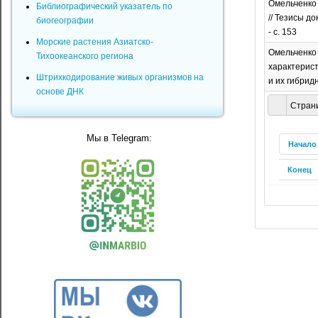
Омельченко 
Библиографический указатель по
// Тезисы до
биогеографии
- с. 153
Морские растения Азиатско-
Омельченко 
Тихоокеанского региона
характеристи
Штрихкодирование живых организмов на
и их гибридн
основе ДНК
Страни
Мы в Telegram:
Начало
Конец