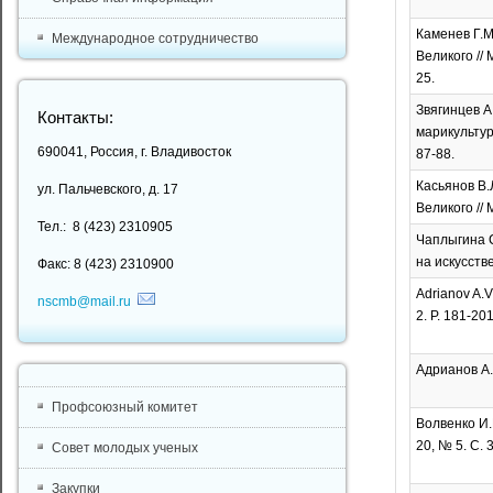
Каменев Г.М
Международное сотрудничество
Великого // 
25.
Звягинцев А
Контакты:
марикультур
690041, Россия, г. Владивосток
87-88.
Касьянов В.
ул. Пальчевского, д. 17
Великого //
Тел.: 8 (423) 2310905
Чаплыгина С
на искусств
Факс: 8 (423) 2310900
Adrianov A.V
nscmb@mail.ru
2. P. 181-201
Адрианов А.В
Профсоюзный комитет
Волвенко И.
20, № 5. С. 
Совет молодых ученых
Закупки