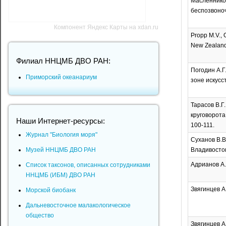
Масленников
беспозвоноч
Компонент Яндекс Карты на xdan.ru
Propp M.V., O
New Zealand 
Филиал ННЦМБ ДВО РАН:
Погодин А.Г.
Приморский океанариум
зоне искусс
Тарасов В.Г
круговорота
Наши Интернет-ресурсы:
100-111.
Журнал "Биология моря"
Суханов В.В
Музей ННЦМБ ДВО РАН
Владивосток
Адрианов А.
Список таксонов, описанных сотрудниками
ННЦМБ (ИБМ) ДВО РАН
Звягинцев А
Морской биобанк
Дальневосточное малакологическое
общество
Звягинцев А