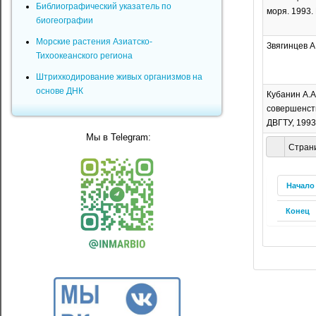
Библиографический указатель по
моря. 1993. 
биогеографии
Морские растения Азиатско-
Звягинцев А
Тихоокеанского региона
Штрихкодирование живых организмов на
основе ДНК
Кубанин А.А
совершенств
ДВГТУ, 1993.
Мы в Telegram:
Страни
Начало
Конец