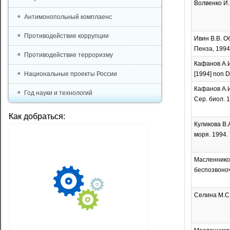
Волвенко И.
Антимонопольный комплаенс
Противодействие коррупции
Ивин В.В. О
Пенза, 1994.
Противодействие терроризму
Кафанов А.И.
Национальные проекты России
[1994] non D
Кафанов А.И
Год науки и технологий
Сер. биол. 1
Как добраться:
Куликова В.
моря. 1994. 
Масленников
беспозвоноч
Селина М.С.,