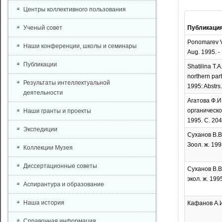
Центры коллективного пользования
Ученый совет
Публикаци
Ponomarev V.
Наши конференции, школы и семинары
Aug. 1995. -
Публикации
Shatilina T.A
northern par
Результаты интеллектуальной
1995: Abstrs.
деятельности
Агатова Ф.И
органическо
Наши гранты и проекты
1995. С. 204
Экспедиции
Суханов В.В
Зоол. ж. 1995
Коллекции Музея
Диссертационные советы
Суханов В.В
экол. ж. 1995
Аспирантура и образование
Наша история
Кафанов А.И
Справочная информация