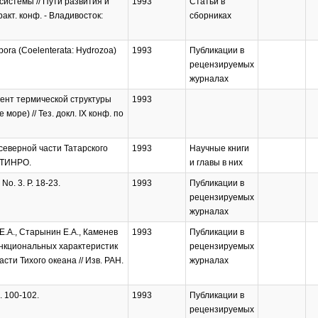
системы // Пути развития и
1993
Статьи в
акт. конф. - Владивосток:
сборниках
epora (Coelenterata: Hydrozoa)
1993
Публикации в
рецензируемых
журналах
мент термической структуры
1993
ре) // Тез. докл. IX конф. по
северной части Татарского
1993
Научные книги
х ТИНРО.
и главы в них
No. 3. P. 18-23.
1993
Публикации в
рецензируемых
журналах
Е.А., Старынин Е.А., Каменев
1993
Публикации в
функциональных характеристик
рецензируемых
ти Тихого океана // Изв. РАН.
журналах
. 100-102.
1993
Публикации в
рецензируемых