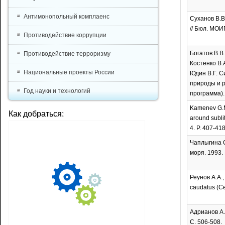
Антимонопольный комплаенс
Суханов В.В
// Бюл. МОИП
Противодействие коррупции
Богатов В.В.
Противодействие терроризму
Костенко В.А
Национальные проекты России
Юдин В.Г. С
природы и р
Год науки и технологий
программа).
Kamenev G.M.
Как добраться:
around sublit
4. P. 407-418
Чаплыгина С
моря. 1993. 
Реунов А.А.
caudatus (Ce
Адрианов А.В
C. 506-508.