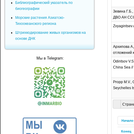
Библиографический указатель по
биогеографии
Зевина Г.Б.
ДВО АН СССР
Морские растения Азиатско-
Тихоокеанского региона
Zvyagintsev A
Штрихкодирование живых организмов на
основе ДНК
Архипова А.
отложений ю
Мы в Telegram:
Odintsov V.S.
China Sea // 
Propp M.V., O
Seychelles Is
Страни
Начало
Конец