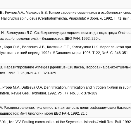
В., Реунов А.А., Малахов В.В. Тонкое строение семенников и особенности сп
alicryptus spinulosus (Cerphalorhyncha, Priapulida) // Зоол. ж. 1992. Т. 71, вып. 
.И., Белогурова Л.С. Свободноживущие морские нематоды подотряда Onchola
х вод (определитель). - Владивосток: ДВО РАН, 1992. 220 с.
А., Корн О.М., Волвенко И.В., Калягина Е.Е., Колотухина Н.К. Меропланктон п
укотки в летний период 1992 г. // Биология моря. 1996. Т. 22, № 6. С. 346-351.
В. Паразитирование Athelges japonicus (Crustacea, Isopoda) на раках-отшельн
я. 1992. Т. 26, вып. 4. С. 320-325.
, Propp M.V., Dultseva O.A. Denitrification, nitrification and nitrogen fixation in subl
Intern. Revue Ges. Hydrobiol. 1992. Vol. 77, No. 3. P. 379-389.
А. Распространение, численность и активность денитрифицирующих бактери
Владивосток: Ин-т биологии моря ДВО РАН, 1992. 21 с.
.Yu., Ivin V.V. Fouling communities of the Seychelles Islands // Atoll Res. Bull. 1992