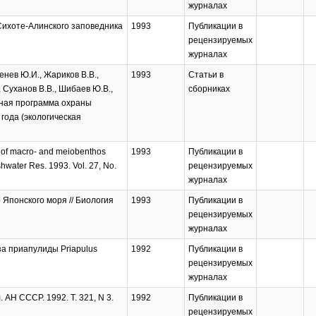
журналах
Сихоте-Алинского заповедника
1993
Публикации в
рецензируемых
журналах
енев Ю.И., Жариков В.В.,
1993
Статьи в
, Суханов В.В., Шибаев Ю.В.,
сборниках
нная программа охраны
года (экологическая
on of macro- and meiobenthos
1993
Публикации в
shwater Res. 1993. Vol. 27, No.
рецензируемых
журналах
 Японского моря // Биология
1993
Публикации в
рецензируемых
журналах
за приапулиды Priapulus
1992
Публикации в
рецензируемых
журналах
 АН СССР. 1992. Т. 321, N 3.
1992
Публикации в
рецензируемых