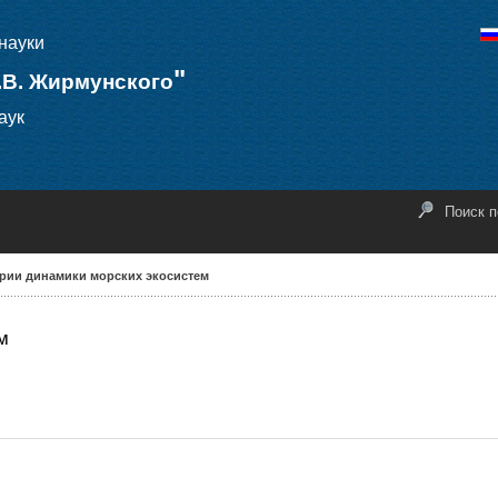
науки
"
.В. Жирмунского
аук
Поиск п
рии динамики морских экосистем
м