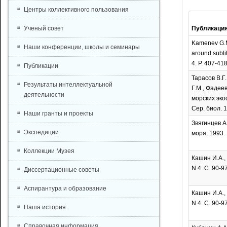
Центры коллективного пользования
Ученый совет
Публикаци
Kamenev G.M.
Наши конференции, школы и семинары
around sublit
4. P. 407-418
Публикации
Тарасов В.Г
Результаты интеллектуальной
Г.М., Фадее
деятельности
морских эко
Сер. биол. 1
Наши гранты и проекты
Звягинцев А
Экспедиции
моря. 1993. 
Коллекции Музея
Кашин И.А.,
N 4. С. 90-97
Диссертационные советы
Аспирантура и образование
Кашин И.А.,
N 4. С. 90-97
Наша история
Справочная информация