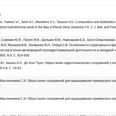
я
, Fadeev V.I., Selin N.I., Malakhov V.V., Tarasov V.G. Composition and distributi
toral hydrothermal vents in the Bay of Plenty (New Zealand) // N. Z. J. Mar. and Fre
.
., Сорокин Ю.И., Пропп М.В., Шулькин В.М., Намсараев Б.Б., Бонч-Осмаловская 
в В.И, Малахов В.В., Космынин В.Н., Гебрук А.В. Особенности структурных и 
систем в зонах мелководной газогидротермальной деятельности в западной час
993. N 6. С. 914-926.
.Ю., Кашин И.А., До Конг Тхунг. Обрастание гидротехнических сооружений у п
N 5-6. С. 54-63.
 Масленников С.И. Обрастание сооружений для выращивания приморского греб
.
 Масленников С.И. Обрастание сооружений для выращивания приморского греб
.