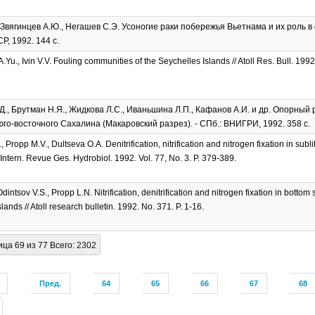
, Звягинцев А.Ю., Негашев С.Э. Усоногие раки побережья Вьетнама и их роль в
, 1992. 144 с.
.Yu., Ivin V.V. Fouling communities of the Seychelles Islands // Atoll Res. Bull. 1992
Д., Брутман Н.Я., Жидкова Л.С., Иваньшина Л.П., Кафанов А.И. и др. Опорный
го-восточного Сахалина (Макаровский разрез). - СПб.: ВНИГРИ, 1992. 358 с.
, Propp M.V., Dultseva O.A. Denitrification, nitrification and nitrogen fixation in subl
Intern. Revue Ges. Hydrobiol. 1992. Vol. 77, No. 3. P. 379-389.
dintsov V.S., Propp L.N. Nitrification, denitrification and nitrogen fixation in bottom
lands // Atoll research bulletin. 1992. No. 371. P. 1-16.
ца 69 из 77 Всего: 2302
Пред.
64
65
66
67
68