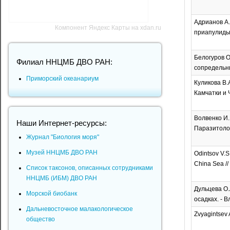
Адрианов А.
Компонент Яндекс Карты на xdan.ru
приапулиды H
Белогуров О
Филиал ННЦМБ ДВО РАН:
сопредельны
Приморский океанариум
Куликова В.
Камчатки и Ч
Волвенко И.
Наши Интернет-ресурсы:
Паразитологи
Журнал "Биология моря"
Музей ННЦМБ ДВО РАН
Odintsov V.S.
China Sea // 
Список таксонов, описанных сотрудниками
ННЦМБ (ИБМ) ДВО РАН
Дульцева О.
Морской биобанк
осадках. - 
Дальневосточное малакологическое
Zvyagintsev A
общество