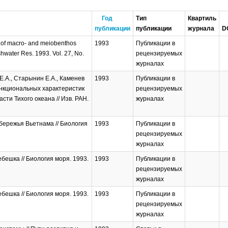
Год
Тип
Квартиль
публикации
публикации
журнала
D
on of macro- and meiobenthos
1993
Публикации в
shwater Res. 1993. Vol. 27, No.
рецензируемых
журналах
Е.А., Старынин Е.А., Каменев
1993
Публикации в
функциональных характеристик
рецензируемых
ти Тихого океана // Изв. РАН.
журналах
обережья Вьетнама // Биология
1993
Публикации в
рецензируемых
журналах
ешка // Биология моря. 1993.
1993
Публикации в
рецензируемых
журналах
ешка // Биология моря. 1993.
1993
Публикации в
рецензируемых
журналах