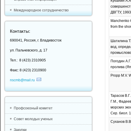
Кубанин А.А
совершенств
Международное сотрудничество
ДВГТУ, 1993.
Manchenko G.
from the shor
Контакты:
690041, Россия, г. Владивосток
Шатилина Т.
вод, опреде
ул. Пальчевского, д. 17
промысловой 
Тел.: 8 (423) 2310905
Погодин А.Г
пролива (Яп
Факс: 8 (423) 2310900
Propp M.V. W
nscmb@mail.ru
Тарасов В.Г
Г.М., Фадее
морских эко
Профсоюзный комитет
Сер. биол. 1
Совет молодых ученых
Суханов В.В
Закупки