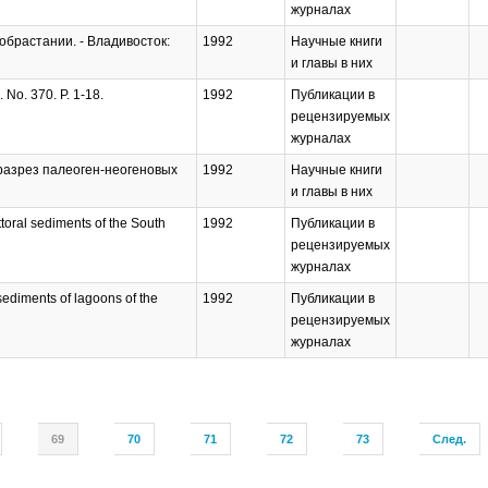
журналах
 обрастании. - Владивосток:
1992
Научные книги
и главы в них
. No. 370. P. 1-18.
1992
Публикации в
рецензируемых
журналах
 разрез палеоген-неогеновых
1992
Научные книги
и главы в них
ittoral sediments of the South
1992
Публикации в
рецензируемых
журналах
 sediments of lagoons of the
1992
Публикации в
рецензируемых
журналах
69
70
71
72
73
След.