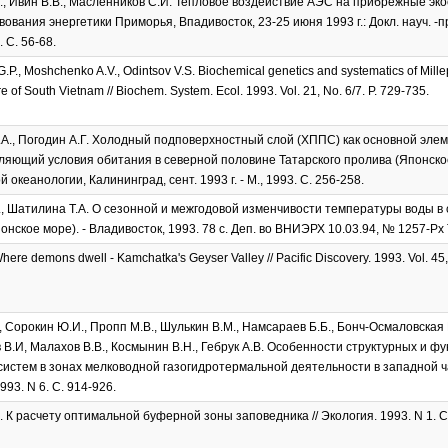
., Ивин В.В., Масленников С.И. Тепловое воздействие АЭС на прибрежные эко
ования энергетики Приморья, Впадивосток, 23-25 июня 1993 г.: Докл. науч. -пр
 С. 56-68.
P., Moshchenko A.V., Odintsov V.S. Biochemical genetics and systematics of Mill
e of South Vietnam // Biochem. System. Ecol. 1993. Vol. 21, No. 6/7. P. 729-735.
А., Погодин А.Г. Холодный подповерхностный слой (ХППС) как основной эле
ляющий условия обитания в северной половине Татарского пролива (Японское мо
океанологии, Калининград, сент. 1993 г. - М., 1993. С. 256-258.
., Шатилина Т.А. О сезонной и межгодовой изменчивости температуры воды в 
онское море). - Владивосток, 1993. 78 с. Деп. во ВНИЭРХ 10.03.94, № 1257-Р
here demons dwell - Kamchatka's Geyser Valley // Pacific Discovery. 1993. Vol. 45, 
., Сорокин Ю.И., Пропп М.В., Шулькин В.М., Намсараев Б.Б., Бонч-Осмаловская 
в В.И, Малахов В.В., Космынин В.Н., Гебрук А.В. Особенности структурных и 
систем в зонах мелководной газогидротермальной деятельности в западной час
993. N 6. С. 914-926.
. К расчету оптимальной буферной зоны заповедника // Экология. 1993. N 1. С