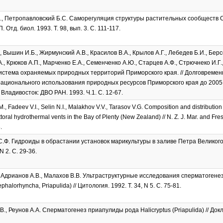
., Петропавловский Б.С. Саморегуляция структуры растительных сообществ 
. Отд. биол. 1993. Т. 98, вып. 3. С. 111-117.
, Вышин И.Б., Жирмунский А.В., Красилов В.А., Крылов А.Г., Лебедев Б.И., Берс
., Крюков А.П., Марченко Е.А., Семенченко А.Ю., Старцев А.Ф., Стрючнеко И.Г.
истема охраняемых природных территорий Приморского края. // Долговреме
ационального использования природных ресурсов Приморского края до 2005 
 Владивосток: ДВО РАН. 1993. Ч.1. С. 12-67.
, Fadeev V.I., Selin N.I., Malakhov V.V., Tarasov V.G. Composition and distributi
toral hydrothermal vents in the Bay of Plenty (New Zealand) // N. Z. J. Mar. and Fre
.
.Ф. Гидроиды в обрастании установок марикультуры в заливе Петра Великого
N 2. С. 29-36.
, Адрианов А.В., Малахов В.В. Ультраструктурные исследования сперматогене
phalorhyncha, Priapulida) // Цитология. 1992. Т. 34, N 5. С. 75-81.
., Реунов А.А. Сперматогенез приапулиды рода Halicryptus (Priapulida) // Докл.