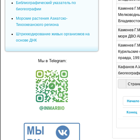
Библиографический указатель по
Каменев Г.М
биогеографии
Мелководные
Морские растения Азиатско-
Владивосток
Тихоокеанского региона
Каменев Г.М
Штрихкодирование живых организмов на
моря ДВО АН
основе ДНК
Каменев Г.М
Курильские о
правда, 1991.
Мы в Telegram:
Кафанов А.И
биогеографи
Страни
Начало
Конец