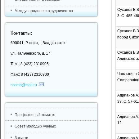
Суханов В.В
Международное сотрудничество
3. C. 485-48
Суханов В.В
Контакты:
пород Сихоте
690041, Россия, г. Владивосток
Суханов В.В
ул. Пальчевского, д. 17
Алинского за
Тел.: 8 (423) 2310905
Чаплыгина С.
Факс: 8 (423) 2310900
Campanularii
nscmb@mail.ru
Адрианов А.
39. С. 57-61.
Профсоюзный комитет
Адрианов А.В
12.
Совет молодых ученых
Закупки
Адрианов А.