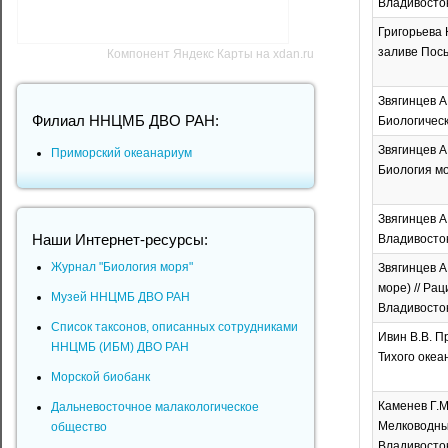
Владивосток
Григорьева 
заливе Посье
Компонент Яндекс Карты на xdan.ru
Звягинцев А
Филиал ННЦМБ ДВО РАН:
Биологическ
Звягинцев А
Приморский океанариум
Биология мор
Звягинцев А
Наши Интернет-ресурсы:
Владивосток.
Журнал "Биология моря"
Звягинцев А
море) // Рац
Музей ННЦМБ ДВО РАН
Владивосток:
Список таксонов, описанных сотрудниками
Ивин В.В. П
ННЦМБ (ИБМ) ДВО РАН
Тихого океан
Морской биобанк
Каменев Г.М
Дальневосточное малакологическое
Мелководные
общество
Владивосток