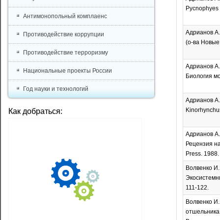
Pycnophyes k
Антимонопольный комплаенс
Адрианов А.
Противодействие коррупции
(о-ва Новые 
Противодействие терроризму
Адрианов А.
Национальные проекты России
Биология мор
Год науки и технологий
Адрианов А.
Kinorhynchus
Как добраться:
Адрианов А.В
Рецензия на к
Press. 1988.
Волвенко И.
Экосистемны
111-122.
Волвенко И.
отшельника 