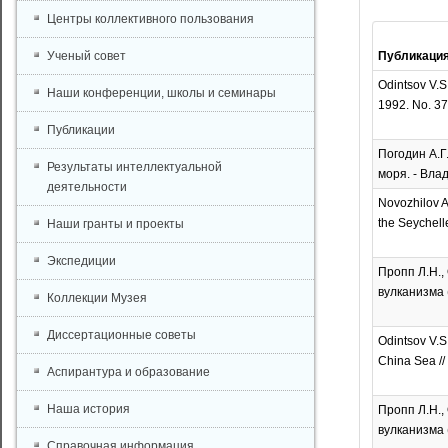
Центры коллективного пользования
Ученый совет
Публикаци
Odintsov V.S.
Наши конференции, школы и семинары
1992. No. 372
Публикации
Погодин А.Г
Результаты интеллектуальной
моря. - Влад
деятельности
Novozhilov A.
the Seychelle
Наши гранты и проекты
Экспедиции
Пропп Л.Н.,
вулканизма (
Коллекции Музея
Диссертационные советы
Odintsov V.S.
China Sea // 
Аспирантура и образование
Наша история
Пропп Л.Н.,
вулканизма (
Справочная информация