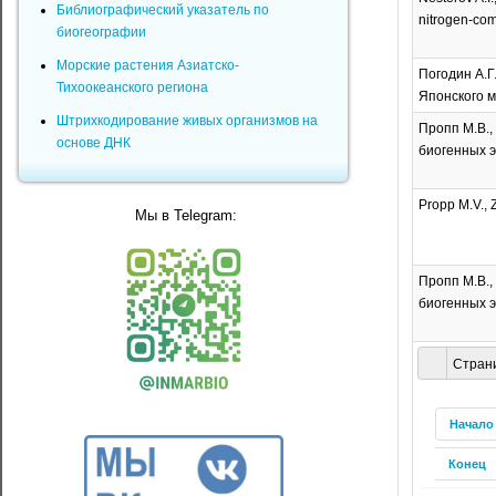
Библиографический указатель по
nitrogen-com
биогеографии
Морские растения Азиатско-
Погодин А.Г
Тихоокеанского региона
Японского м
Штрихкодирование живых организмов на
Пропп М.В.,
основе ДНК
биогенных эл
Propp M.V., Z
Мы в Telegram:
Пропп М.В.,
биогенных эл
Страни
Начало
Конец