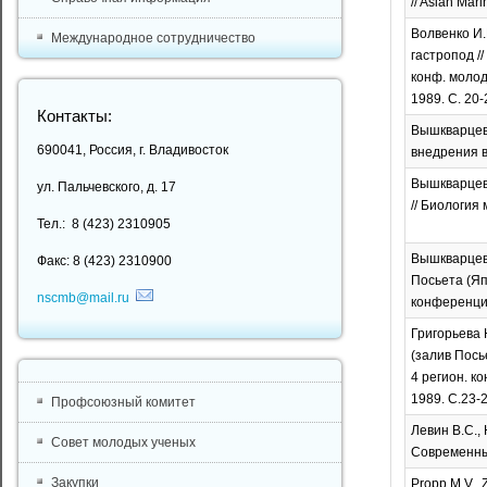
// Asian Marin
Волвенко И.
Международное сотрудничество
гастропод /
конф. молод
1989. С. 20-
Контакты:
Вышкварцев
690041, Россия, г. Владивосток
внедрения в
Вышкварцев 
ул. Пальчевского, д. 17
// Биология м
Тел.: 8 (423) 2310905
Вышкварцев 
Факс: 8 (423) 2310900
Посьета (Яп
nscmb@mail.ru
конференции 
Григорьева 
(залив Пось
4 регион. к
1989. С.23-2
Профсоюзный комитет
Левин В.С.,
Совет молодых ученых
Современные
Закупки
Propp M.V., Z