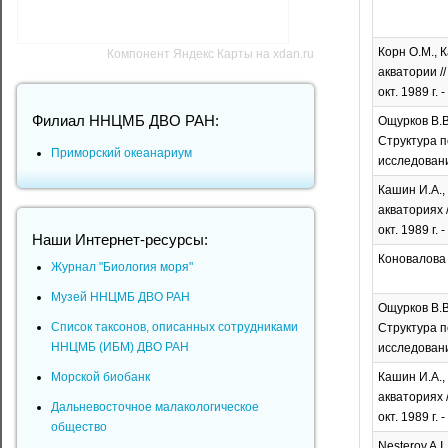
Корн О.М., 
Компонент Яндекс Карты на xdan.ru
акватории /
окт. 1989 г.
Филиал ННЦМБ ДВО РАН:
Ощурков В.В
Структура п
Приморский океанариум
исследовани
Кашин И.А.,
акваториях 
окт. 1989 г.
Наши Интернет-ресурсы:
Коновалова Г
Журнал "Биология моря"
Музей ННЦМБ ДВО РАН
Ощурков В.В
Список таксонов, описанных сотрудниками
Структура п
ННЦМБ (ИБМ) ДВО РАН
исследовани
Морской биобанк
Кашин И.А.,
акваториях 
Дальневосточное малакологическое
окт. 1989 г.
общество
Nesterov A.I.