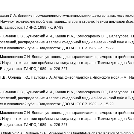
Кашин И.А. Влияние промышленного культивирования двустврчатых моллюско
/ Научно-технические проблемы марикультуры в стране: Тезисы докладов Вс
 - Владивосток: ТИНРО, 1989. - с. 97-98
., Блинов С.В., Буяновский А.И., Кашин И.А., Комиссаренко О.Г., Балагурова Н.
оселений, распределение и запасы съедобной мидии в Авачинской губе // Ги
я в Авачинской губе. - Владивосток: ДВО АН СССР, 1989. - с. 15-29
 Масленников С.И. Донная установка для выращивания приморского гребешка
// Научно-технические проблемы марикультуры в стране: Тезисы докладов В
 - Владивосток: ТИНРО, 1989. - с. 226-227
.В., Орлова Т.Ю., Паутова Л.А. Атлас фитопланктона Японского моря. - М.: Наук
., Блинов С.В., Буяновский А.И., Кашин И.А., Комиссаренко О.Г., Балагурова Н.
оселений, распределение и запасы съедобной мидии в Авачинской губе // Ги
я в Авачинской губе. - Владивосток: ДВО АН СССР, 1989. - с. 15-29
 Масленников С.И. Донная установка для выращивания приморского гребешка
// Научно-технические проблемы марикультуры в стране: Тезисы докладов В
 - Владивосток: ТИНРО, 1989. - с. 226-227
, Odintsov V.S., Dultseva O.A., Pimenov N.V. Quantitative characteristics of microbio