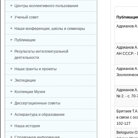
Центры коллективного пользования
Ученый совет
Публикаци
Адрианов А.В
Наши конференции, школы и семинары
Публикации
Адрианов А.
Результаты интеллектуальной
АН СССР. - 1
деятельности
Адрианов А.В
Наши гранты и проекты
Зоологически
Экспедиции
Адрианов А.
Коллекции Музея
№ 2. - с. 70-
Диссертационные советы
Бритаев Т.А.
Аспирантура и образование
в связи с ос
102-127
Наша история
Belogurov O.
Справочная информация