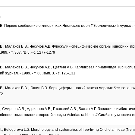
я
. Первое сообщение о киноринхах Японского моря // Зоологический журнал. - 198
В., Малахов В.В., Чесунов А.В. Флоскули - специфические органы киноринх, пр
989. - т. 307, № 5. - с. 1277-1279
., Малахов В.В., Чесунов А.В., Цетлин А.В. Карликовая приапулида Tubiluchus a
й журнал. - 1989. - т. 68, вып. 3. - с. 126-131
В., Малахов В.В., Юшин В.В. Лорициферы - новый таксон морских беспозвоночнх
72
, Смирнов А.В., Адрианов А.В., Ржавский А.В., Бажин А.Г. Экология симбиотичес
обенностями экологии морской звезды Asterias rathbuni // Симбиоз у морских жив
I., Belogurova L.S. Morphology and systematics of free-living Oncholaimidae (Ne