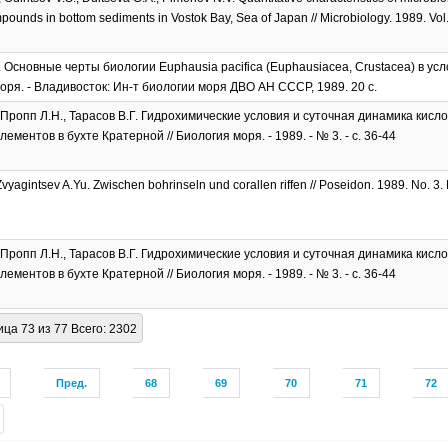
pounds in bottom sediments in Vostok Bay, Sea of Japan // Microbiology. 1989. Vol.
. Основные черты биологии Euphausia pacifica (Euphausiacea, Crustacea) в ус
оря. - Владивосток: Ин-т биологии моря ДВО АН СССР, 1989. 20 с.
 Пропп Л.Н., Тарасов В.Г. Гидрохимические условия и суточная динамика кисл
ементов в бухте Кратерной // Биология моря. - 1989. - № 3. - с. 36-44
vyagintsev A.Yu. Zwischen bohrinseln und corallen riffen // Poseidon. 1989. No. 3. 
 Пропп Л.Н., Тарасов В.Г. Гидрохимические условия и суточная динамика кисл
ементов в бухте Кратерной // Биология моря. - 1989. - № 3. - с. 36-44
ца 73 из 77 Всего: 2302
Пред.
68
69
70
71
72