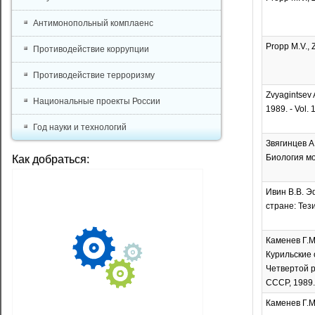
Антимонопольный комплаенс
Propp M.V., Z
Противодействие коррупции
Противодействие терроризму
Zvyagintsev A
Национальные проекты России
1989. - Vol. 
Год науки и технологий
Звягинцев 
Биология мор
Как добраться:
Ивин В.В. Э
стране: Тез
Каменев Г.М
Курильские 
Четвертой р
СССР, 1989. 
Каменев Г.М