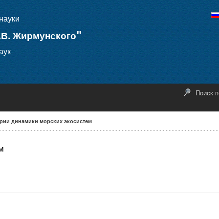
науки
"
.В. Жирмунского
аук
Поиск п
рии динамики морских экосистем
м