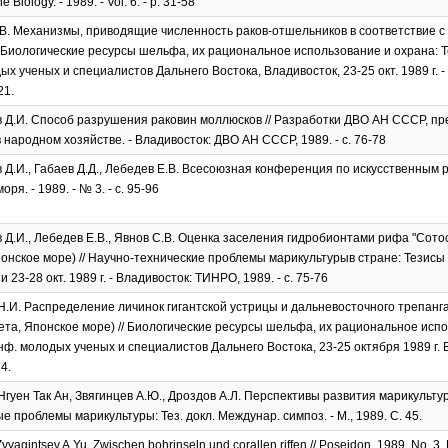
e Biology. - 1989. - Vol. 6. - p. 31-58
В. Механизмы, приводящие численность раков-отшельников в соответствие с
/ Биологические ресурсы шельфа, их рациональное использование и охрана: Те
ых ученых и специалистов Дальнего Востока, Владивосток, 23-25 окт. 1989 г. 
21.
 Д.И. Способ разрушения раковин моллюсков // Разработки ДВО АН СССР, п
 народном хозяйстве. - Владивосток: ДВО АН СССР, 1989. - с. 76-78
Д.И., Габаев Д.Д., Лебедев Е.В. Всесоюзная конференция по искусственным 
оря. - 1989. - № 3. - с. 95-96
Д.И., Лебедев Е.В., Явнов С.В. Оценка заселения гидробионтами рифа "Сотос"
онское море) // Научно-технические проблемы марикультурыв стране: Тезис
23-28 окт. 1989 г. - Владивосток: ТИНРО, 1989. - с. 75-76
Н.И. Распределение личинок гигантской устрицы и дальневосточного трепанг
ета, Японское море) // Биологические ресурсы шельфа, их рациональное испол
онф. молодых ученых и специалистов Дальнего Востока, 23-25 октября 1989 г
4.
 Нгуен Так Ан, Звягинцев А.Ю., Дроздов А.Л. Перспективы развития марикультур
 проблемы марикультуры: Тез. докл. Междунар. симпоз. - М., 1989. C. 45.
vyagintsev A.Yu. Zwischen bohrinseln und corallen riffen // Poseidon. 1989. No. 3. 