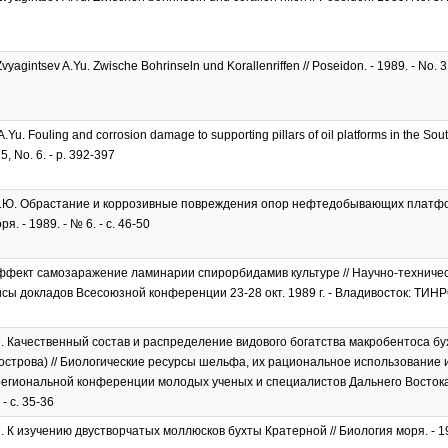
vyagintsev A.Yu. Zwische Bohrinseln und Korallenriffen // Poseidon. - 1989. - No. 3.
.Yu. Fouling and corrosion damage to supporting pillars of oil platforms in the South
15, No. 6. - p. 392-397
А.Ю. Обрастание и коррозивные повреждения опор нефтедобывающих платфо
я. - 1989. - № 6. - с. 46-50
ффект самозаражение ламинарии спирорбидамив культуре // Научно-техниче
исы докладов Всесоюзной конференции 23-28 окт. 1989 г. - Владивосток: ТИНРО,
. Качественный состав и распределение видового богатства макробентоса бух
острова) // Биологические ресурсы шельфа, их рациональное использование 
егиональной конференции молодых ученых и специалистов Дальнего Востока
- с. 35-36
. К изучению двустворчатых моллюсков бухты Кратерной // Биология моря. - 1989