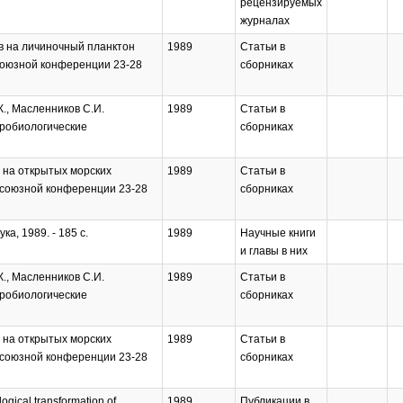
рецензируемых
журналах
в на личиночный планктон
1989
Статьи в
есоюзной конференции 23-28
сборниках
К., Масленников С.И.
1989
Статьи в
дробиологические
сборниках
 на открытых морских
1989
Статьи в
сесоюзной конференции 23-28
сборниках
а, 1989. - 185 с.
1989
Научные книги
и главы в них
К., Масленников С.И.
1989
Статьи в
дробиологические
сборниках
 на открытых морских
1989
Статьи в
сесоюзной конференции 23-28
сборниках
logical transformation of
1989
Публикации в