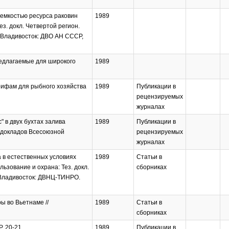
 емкостью ресурса раковин
1989
з. докл. Четвертой регион.
- Владивосток: ДВО АН СССР,
редлагаемые для широкого
1989
рифам для рыбного хозяйства
1989
Публикации в
рецензируемых
журналах
 в двух бухтах залива
1989
Публикации в
ы докладов Всесоюзной
рецензируемых
журналах
а в естественных условиях
1989
Статьи в
ьзование и охрана: Тез. докл.
сборниках
. Владивосток: ДВНЦ-ТИНРО.
ы во Вьетнаме //
1989
Статьи в
сборниках
P. 20-21.
1989
Публикации в