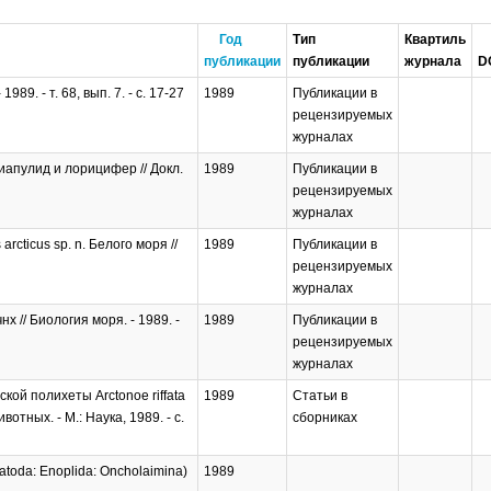
Год
Тип
Квартиль
публикации
публикации
журнала
D
9. - т. 68, вып. 7. - с. 17-27
1989
Публикации в
рецензируемых
журналах
иапулид и лорицифер // Докл.
1989
Публикации в
рецензируемых
журналах
rcticus sp. n. Белого моря //
1989
Публикации в
рецензируемых
журналах
 // Биология моря. - 1989. -
1989
Публикации в
рецензируемых
журналах
кой полихеты Arctonoe riffata
1989
Статьи в
отных. - М.: Наука, 1989. - с.
сборниках
matoda: Enoplida: Oncholaimina)
1989