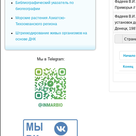
Фадеев В.И.
Библиографический указатель по
Приморья //
биогеографии
Фадеев В.И.
Морские растения Азиатско-
установок д
Тихоокеанского региона
Донецк, 1987
Штрихкодирование живых организмов на
основе ДНК
Страни
Начало
Мы в Telegram:
Конец