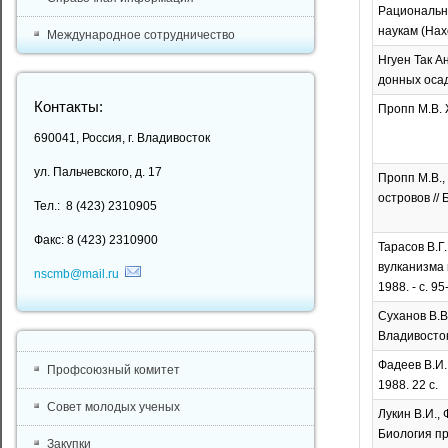
Рационально
наукам (Нахо
Международное сотрудничество
Нгуен Так А
донных осадк
Контакты:
Пропп М.В. Ж
690041, Россия, г. Владивосток
ул. Пальчевского, д. 17
Пропп М.В.,
островов // 
Тел.: 8 (423) 2310905
Факс: 8 (423) 2310900
Тарасов В.Г
вулканизма 
nscmb@mail.ru
1988. - с. 95
Суханов В.В
Владивосток
Фадеев В.И.
Профсоюзный комитет
1988. 22 с.
Совет молодых ученых
Лукин В.И.,
Биология пр
Закупки