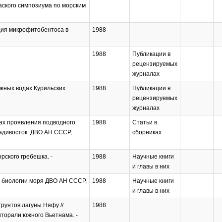
аского симпозиума по морским
кция микрофитобентоса в
1988
1988
Публикации в
рецензируемых
журналах
жных водах Курильских
1988
Публикации в
рецензируемых
журналах
нах проявления подводного
1988
Статьи в
ладивосток: ДВО АН СССР,
сборниках
рского гребешка. -
1988
Научные книги
и главы в них
т биологии моря ДВО АН СССР,
1988
Научные книги
и главы в них
грунтов лагуны Няфу //
1988
торали южного Вьетнама. -