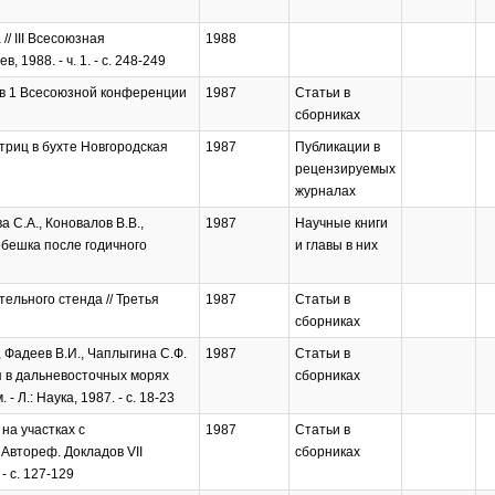
/ III Всесоюзная
1988
 1988. - ч. 1. - с. 248-249
ов 1 Всесоюзной конференции
1987
Статьи в
сборниках
триц в бухте Новгородская
1987
Публикации в
рецензируемых
журналах
а С.А., Коновалов В.В.,
1987
Научные книги
ебешка после годичного
и главы в них
ельного стенда // Третья
1987
Статьи в
сборниках
, Фадеев В.И., Чаплыгина С.Ф.
1987
Статьи в
я в дальневосточных морях
сборниках
Л.: Наука, 1987. - с. 18-23
на участках с
1987
Статьи в
 Автореф. Докладов VII
сборниках
- с. 127-129