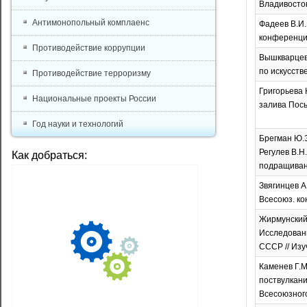
Владивосток
Антимонопольный комплаенс
Фадеев В.И.
конференция 
Противодействие коррупции
Вышкварцев 
по искусстве
Противодействие терроризму
Григорьева 
Национальные проекты России
залива Посье
Год науки и технологий
Брегман Ю.Э.
Регулев В.Н
Как добраться:
подращивани
Звягинцев А
Всесоюз. ко
Жирмунский 
Исследовани
СССР // Изу
Каменев Г.М
поствулкани
Всесоюзного 