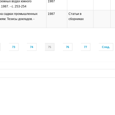
брежных водах южного
1987
1987. - с. 253-254
а на садках промышленных
1987
Статьи в
ям: Тезисы докладов. -
сборниках
73
74
75
76
77
След.