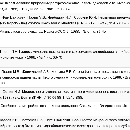
е использование природных ресурсов океана: Тезисы докладов 2-го Тихооке
дка, 1988). - Владивосток, 1988. - с. 72-74
н, Фам Ван Хуен, Пропп М.В., Чербаджи И.И., Сорокин Ю.И. Первичная проду
ах морских вод южного Вьетнама // Биология (СРВ). - 1988. - т.9, № 4. - с. 8-12
изнь в кратере вулкана // Наука в СССР. - 1988. - № 6. - с. 36-45
 Пропп Л.Н. Гидрохимические показатели и содержание хлорофилла в прибре
Биология моря. - 1988. - № 4. - с. 68-70
., Пропп М.В., Жирмунский А.В., Костина Е.Е. Специфические экосистемы в зо
в северо-западной части Тихого океана // Тихоокеанский ежегодник, 1988. - В
-100
., Селин Н.И. Модельное изучение стохастического многомерного роста примо
, 1988. 72 с. Деп. в ВИНИТИ 30.06.88, N 5245-В88.
 Сообщества макробентоса шельфа западного Сахалина. - Владивосток: Ин-
 Фадеев В.И., Ростомов С.А., Нгуен Ван Чунг. Сообщества макробентоса мягких 
ибрежных вод Вьетнама: гидробиологические исследования литорали и субли