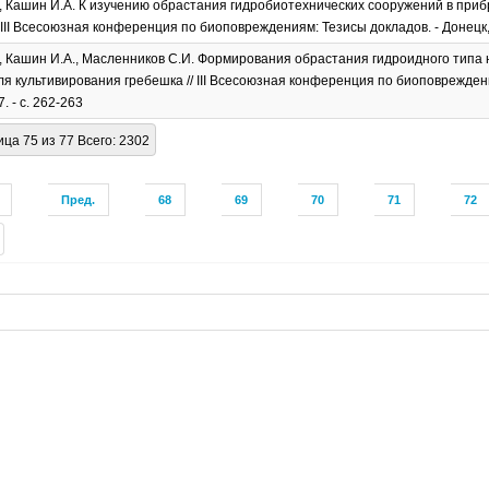
, Кашин И.А. К изучению обрастания гидробиотехнических сооружений в при
 III Всесоюзная конференция по биоповреждениям: Тезисы докладов. - Донецк, 
, Кашин И.А., Масленников С.И. Формирования обрастания гидроидного тип
ля культивирования гребешка // III Всесоюзная конференция по биоповреждени
. - с. 262-263
ца 75 из 77 Всего: 2302
Пред.
68
69
70
71
72