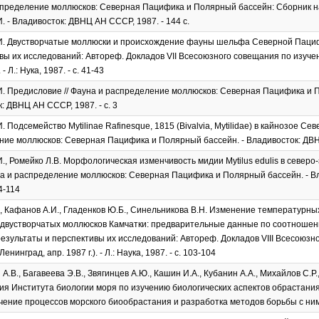
пределение моллюсков: Северная Пацифика и Полярный бассейн: Сборник нау
. - Владивосток: ДВНЦ АН СССР, 1987. - 144 с.
И. Двустворчатые моллюски и происхождение фауны шельфа Северной Пацифи
вы их исследований: Автореф. Докладов VII Всесоюзного совещания по изуче
 - Л.: Нука, 1987. - с. 41-43
. Предисловие // Фауна и распределение моллюсков: Северная Пацифика и П
: ДВНЦ АН СССР, 1987. - с. 3
 Подсемейство Mytilinae Rafinesque, 1815 (Bivalvia, Mytilidae) в кайнозое Се
ие моллюсков: Северная Пацифика и Полярный бассейн. - Владивосток: ДВНЦ
., Ромейко Л.В. Морфологическая изменчивость мидии Mytilus edulis в северо
на и распределение моллюсков: Северная Пацифика и Полярный бассейн. - 
04-114
, Кафанов А.И., Гладенков Ю.Б., Синельникова В.Н. Изменение температурны
двустворчатых моллюсков Камчатки: предварительные данные по соотношени
езультаты и перспективы их исследований: Автореф. Докладов VIII Всесоюзн
енинград, апр. 1987 г.). - Л.: Наука, 1987. - с. 103-104
А.В., Багавеева Э.В., Звягинцев А.Ю., Кашин И.А., Кубанин А.А., Михайлов С.Р.
я Института биологии моря по изучению биологических аспектов обрастани
чение процессов морского биообрастания и разработка методов борьбы с ним. - 