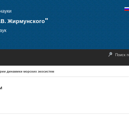
науки
"
.В. Жирмунского
аук
Поиск п
рии динамики морских экосистем
м