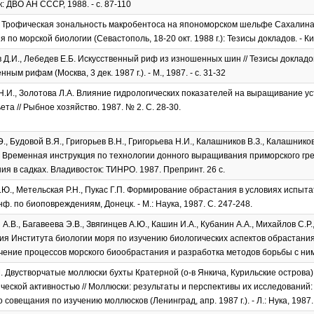
: ДВО АН СССР, 1988. - с. 87-110
 Трофическая зональность макробентоса на япономорском шельфе Сахалина /
по морской биологии (Севастополь, 18-20 окт. 1988 г.): Тезисы докладов. - Киев,
Д.И., Лебедев Е.Б. Искусственный риф из изношенных шин // Тезисы доклад
нным рифам (Москва, 3 дек. 1987 г.). - М., 1987. - с. 31-32
Н.И., Золотова Л.А. Влияние гидрологических показателей на выращивание ус
та // Рыбное хозяйство. 1987. № 2. С. 28-30.
, Будовой В.Я., Григорьев В.Н., Григорьева Н.И., Калашников В.З., Калашников
. Временная инструкция по технологии донного выращивания приморского гр
я в садках. Владивосток: ТИНРО. 1987. Препринт. 26 с.
.Ю., Метельская Р.Н., Пукас Г.П. Формирование обрастания в условиях испытат
нф. по биоповреждениям, Донецк. - М.: Наука, 1987. С. 247-248.
А.В., Багавеева Э.В., Звягинцев А.Ю., Кашин И.А., Кубанин А.А., Михайлов С.Р.
я Института биологии моря по изучению биологических аспектов обрастани
чение процессов морского биообрастания и разработка методов борьбы с ним. - 
. Двустворчатые моллюски бухты Кратерной (о-в Янкича, Курильские острова) 
ческой активностью // Моллюски: результаты и перспективы их исследований:
совещания по изучению моллюсков (Ленинград, апр. 1987 г.). - Л.: Нука, 1987. 