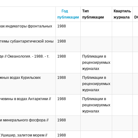
Год
Тип
Квартиль
публикации
публикации
журнала
D
 как индикаторы фронтальных
1988
истемы субантарктической зоны
1988
/ Океанология. - 1988. - т.
1988
Публикации в
рецензируемых
журналах
жных водах Курильских
1988
Публикации в
рецензируемых
журналах
евины в водах Антарктики //
1988
Публикации в
рецензируемых
журналах
 и минерального фосфора //
1988
а Ушишир, залитом морем //
1988