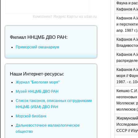
Фауна и рас
Кафанов А.И
Компонент Яндекс Карты на xdan.ru
Кафанов А.
и перспекти
апр. 1987 г.).
Филиал ННЦМБ ДВО РАН:
Кафанов А.И
Владивосток
Приморский океанариум
Кафанов А.И.
распределен
Кафанов А.И
Наши Интернет-ресурсы:
моря // Фау
1987. - с. 1
Журнал "Биология моря"
Кияшко С.И.
Музей ННЦМБ ДВО РАН
неогеновых 
Список таксонов, описанных сотрудниками
Моллюски: р
ННЦМБ (ИБМ) ДВО РАН
моллюсков (Л
Морской биобанк
Жирмунский 
Исследовани
Дальневосточное малакологическое
СССР // Изу
общество