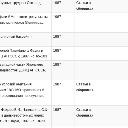
чных трудов. / Отв. ред.
1987
Статьи в
сборниках
ки // Моллюски: результаты
1987
нию моллюсков (Ленинград,
олярный бассейн. -
1987
верной Пацифики // Фауна и
1987
 АН СССР, 1987. - с. 65-103
-западной части Японского
1987
Владивосток: ДВНЦ АН СССР,
х условий обитания
1987
Статьи в
ям 18О/16О в раковинах //
сборниках
ого совещания по изучению
, Фадеев В.И., Чаплыгина С.Ф.
1987
Статьи в
я в дальневосточных морях
сборниках
Л.: Наука, 1987. - с. 18-23