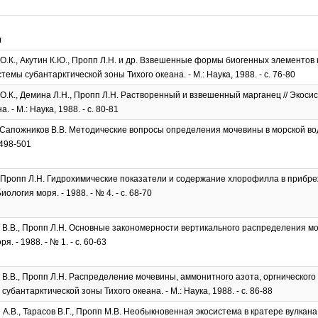
я
О.К., Акутин К.Ю., Пропп Л.Н. и др. Взвешенные формы биогенных элементов
стемы субантарктической зоны Тихого океана. - М.: Наука, 1988. - с. 76-80
О.К., Демина Л.Н., Пропп Л.Н. Растворенный и взвешенный марганец // Экос
. - М.: Наука, 1988. - с. 80-81
 Сапожников В.В. Методические вопросы определения мочевины в морской воде /
. 498-501
 Пропп Л.Н. Гидрохимические показатели и содержание хлорофилла в прибре
Биология моря. - 1988. - № 4. - с. 68-70
В.В., Пропп Л.Н. Основные закономерности вертикального распределения моч
я. - 1988. - № 1. - с. 60-63
В.В., Пропп Л.Н. Распределение мочевины, аммонитного азота, оргнического
убантарктической зоны Тихого океана. - М.: Наука, 1988. - с. 86-88
А.В., Тарасов В.Г., Пропп М.В. Необыкновенная экосистема в кратере вулкан