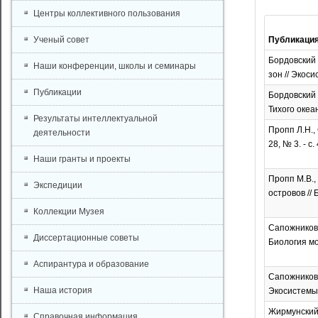
Центры коллективного пользования
Ученый совет
Публикаци
Бордовский 
Наши конференции, школы и семинары
зон // Экоси
Публикации
Бордовский 
Тихого океана
Результаты интеллектуальной
Пропп Л.Н.,
деятельности
28, № 3. - с
Наши гранты и проекты
Пропп М.В.,
Экспедиции
островов // 
Коллекции Музея
Сапожников 
Диссертационные советы
Биология мор
Аспирантура и образование
Сапожников 
Наша история
Экосистемы с
Жирмунский 
Справочная информация