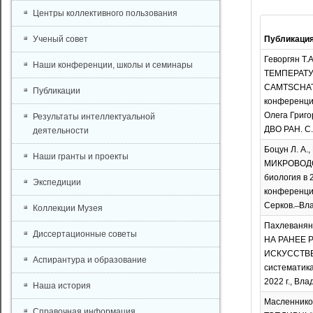
Центры коллективного пользования
Ученый совет
Публикаци
Геворгян Т.
Наши конференции, школы и семинары
ТЕМПЕРАТУ
CAMTSCHAT
Публикации
конференции
Олега Григо
Результаты интеллектуальной
ДВО РАН. С.
деятельности
Боцун Л. А.
Наши гранты и проекты
МИКРОВОДОР
биология в 
Экспедиции
конференции 
Серков. ̶ В
Коллекции Музея
Пахлеванян 
Диссертационные советы
НА РАНЕЕ 
ИСКУССТВЕН
Аспирантура и образование
систематика
2022 г., Вл
Наша история
Масленнико
Справочная информация