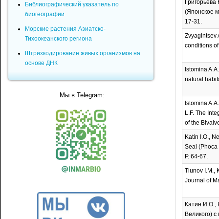
Григорьева 
Библиографический указатель по
(Японское м
биогеографии
17-31.
Морские растения Азиатско-
Zvyagintsev 
Тихоокеанского региона
conditions of
Штрихкодирование живых организмов на
основе ДНК
Istomina A.А.
natural habi
Мы в Telegram:
Istomina A.A.
L.F. The Int
of the Bivalv
Katin I.O., 
Seal (Phoca l
P. 64-67.
Tiunov I.M., 
Journal of Ma
Катин И.О.,
Великого) с