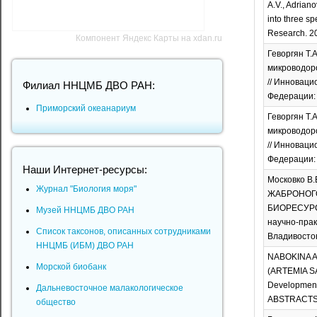
A.V., Adriano
into three s
Research. 202
Компонент Яндекс Карты на xdan.ru
Геворгян Т.
микроводоро
// Инноваци
Филиал ННЦМБ ДВО РАН:
Федерации: 
Приморский океанариум
Геворгян Т.
микроводоро
// Инноваци
Федерации: 
Наши Интернет-ресурсы:
Московко В.
Журнал "Биология моря"
ЖАБРОНОГО
БИОРЕСУРС
Музей ННЦМБ ДВО РАН
научно-прак
Список таксонов, описанных сотрудниками
Владивосток
ННЦМБ (ИБМ) ДВО РАН
NABOKINA A
Морской биобанк
(ARTEMIA SA
Development 
Дальневосточное малакологическое
ABSTRACTS of
общество