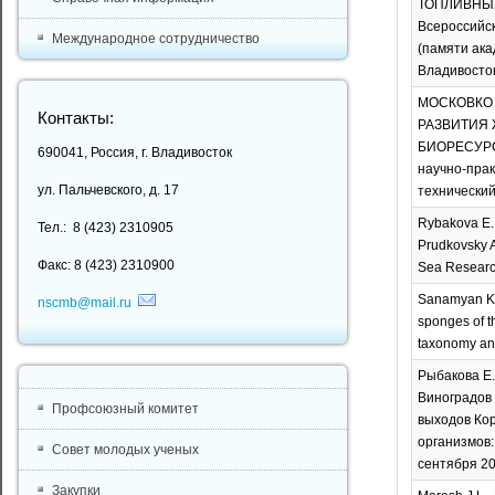
ТОПЛИВНЫХ
Всероссийск
Международное сотрудничество
(памяти ака
Владивосток
МОСКОВКО В
Контакты:
РАЗВИТИЯ 
БИОРЕСУРС
690041, Россия, г. Владивосток
научно-прак
ул. Пальчевского, д. 17
технический
Rybakova E., 
Тел.: 8 (423) 2310905
Prudkovsky A
Факс: 8 (423) 2310900
Sea Research
Sanamyan K.E
nscmb@mail.ru
sponges of t
taxonomy and
Рыбакова Е.
Виноградов 
Профсоюзный комитет
выходов Кор
организмов:
Совет молодых ученых
сентября 20
Закупки