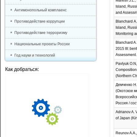
Maresh J.L.,
Island, Russ
Антимонопольный комплаенс
and Assessmen
Противодействие коррупции
Blanchard A.L
Island, Russ
Противодействие терроризму
Monitoring a
Blanchard A.
Национальные проекты России
2015 III: be
Assessment. 
Год науки и технологий
Pavlyuk O.N,
Как добраться:
Composition 
(Northern Chi
Демченко Н.
(Охотское м
Всероссийск
Россия / со
Adrianov A. 
of Japan (Ki
Reunov A.A.,