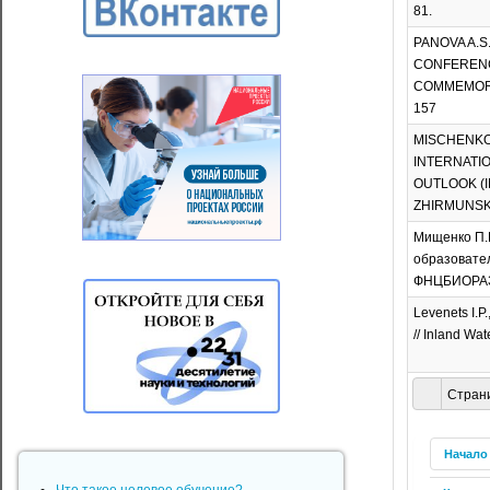
81.
PANOVA A.S.,
CONFERENC
COMMEMORAT
157
MISCHENKO P.
INTERNATI
OUTLOOK (I
ZHIRMUNSKY)
Мищенко П.В
образовате
ФНЦБИОРАЗН
Levenets I.P
// Inland Wat
Страни
Начало