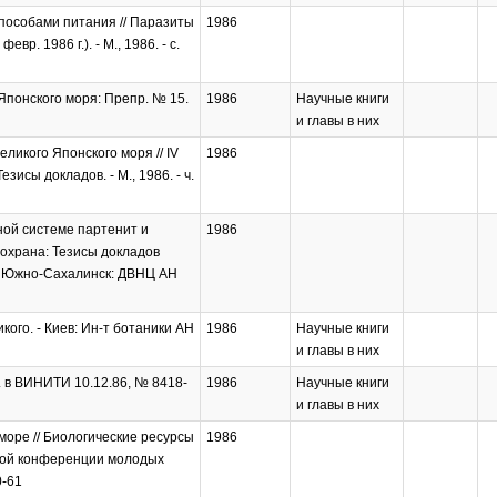
пособами питания // Паразиты
1986
. 1986 г.). - М., 1986. - с.
понского моря: Препр. № 15.
1986
Научные книги
и главы в них
ликого Японского моря // IV
1986
сы докладов. - М., 1986. - ч.
ной системе партенит и
1986
охрана: Тезисы докладов
- Южно-Сахалинск: ДВНЦ АН
ого. - Киев: Ин-т ботаники АН
1986
Научные книги
и главы в них
п. в ВИНИТИ 10.12.86, № 8418-
1986
Научные книги
и главы в них
море // Биологические ресурсы
1986
ьной конференции молодых
0-61