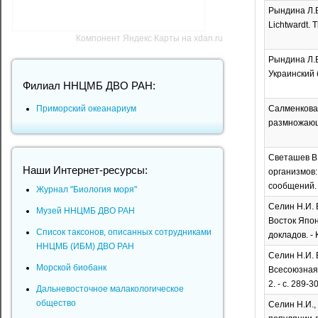
Рындина Л.В.
Lichtwardt. T
Компонент Яндекс Карты на xdan.ru
Рындина Л.В
Украинский б
Филиал ННЦМБ ДВО РАН:
Салменкова 
Приморский океанариум
размножающей
Светашев В.
Наши Интернет-ресурсы:
организмов:
сообщений. - 
Журнал "Биология моря"
Селин Н.И. 
Музей ННЦМБ ДВО РАН
Восток Япон
Список таксонов, описанных сотрудниками
докладов. - 
ННЦМБ (ИБМ) ДВО РАН
Селин Н.И. 
Морской биобанк
Всесоюзная 
2. - с. 289-3
Дальневосточное малакологическое
общество
Селин Н.И.,