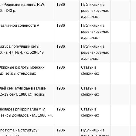
. - Рецензия на книгу: R.W.
1986
Публикации в
. - 343 p.
рецензируемых
журналах
азличной солености //
1986
Публикации в
рецензируемых
журналах
руктура популяций кеты,
1986
Публикации в
 т. 47, № 4. - с. 529-549
рецензируемых
журналах
. Жирные кислоты морских
1986
Статьи в
д: Тезисы стендовых
сборниках
й сем. Mytilidae в заливе
1986
Статьи в
-19 сент. 1986 г.): Тезисы
сборниках
tapes philippinarum // IV
1986
Статьи в
сы докладов. - М., 1986. - ч.
сборниках
thostoma на структуру
1986
Публикации в