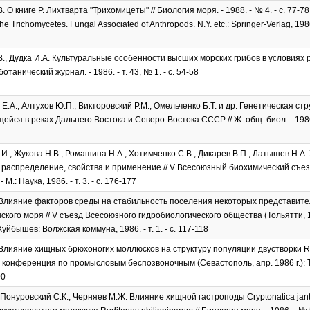
 О книге Р. Лихтварта "Трихомицеты" // Биология моря. - 1988. - № 4. - с. 77-78
he Trichomycetes. Fungal Associated of Anthropods. N.Y. etc.: Springer-Verlag, 1986
., Дудка И.А. Культуральные особенности высших морских грибов в условиях р
отанический журнал. - 1986. - т. 43, № 1. - с. 54-58
Е.А., Алтухов Ю.П., Викторовский Р.М., Омельченко Б.Т. и др. Генетическая ст
ся в реках Дальнего Востока и Северо-Востока СССР // Ж. общ. биол. - 1986. -
И., Жукова Н.В., Ромашина Н.А., Хотимченко С.В., Дикарев В.П., Латышев Н.А
 распределение, свойства и применение // V Всесоюзный биохимический съез
М.: Наука, 1986. - т. 3. - с. 176-177
Влияние факторов среды на стабильность поселения некоторых представителе
ского моря // V съезд Всесоюзного гидробиологического общества (Тольятти, 15
Куйбышев: Волжская коммуна, 1986. - т. 1. - с. 117-118
Влияние хищных брюхоногих моллюсков на структуру популяции двустворки Rudi
конференция по промысловым беспозвоночным (Севастополь, апр. 1986 г.): Тези
00
 Понуровский С.К., Черняев М.Ж. Влияние хищной гастроподы Cryptonatica jan