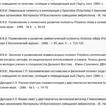
совещания по генетике, селекции и гибридизации рыб (Тарту, сент. 1986 г.). - М
 В.И. Лавральные сегменты и регенерация у Spionidae (Polycheta) // Законо
ых организмов: Материалы VII Всесоюзного совещания эмбриологов. - М.: Наука,
 В.И. Размножение и личиночное развитие полихеты Polydora ciliata в залив
огия моря. - 1986. - № 6. - с. 36-43
 В.И. Размножение и развитие симбиотической полихеты Arctonoe vittata (Pol
ря // Зоологический журнал. - 1986. - т. 65, вып. 5. - с. 713-725
 В.И. Экология и размножение комменсальных полихет Polydora commensalis и
ие ресурсы шельфа, их рациональное использование и охрана: Тезисы докла
 молодых ученых и специалистов Дальнего Востока. - Южно-Сахалинск: ДВНЦ 
 В.И., Манченко Г.П. Биохимическая систематика и филогения полихет рода Pol
совещания по генетике, селекции и гибридизации рыб (Тарту, сент. 1986 г.). - М
, Дроздов А.Л. Ультраструктура сперматозоидов у двустворчатых моллюсков Adul
ология моря. - 1986. - № 5. - с. 74-76
, Дроздов А.Л. Форма гамет у двустворчатых моллюсков митилид // Закономер
ых организмов: Материалы VII Всесоюзного совещания эмбриологов. - М.: Наука,