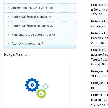
Рыбаков А.В
Антимонопольный комплаенс
и болезни во
127-128
Противодействие коррупции
Рыбаков А.В
Противодействие терроризму
- Владивост
Рыбаков А.В
Национальные проекты России
Всесоюзная 
2. - с. 346-3
Год науки и технологий
Рыбаков А.В
Как добраться:
церкарий тр
Третьей рег
СССР, 1986. 
Рындина Л.В
УССР, 1986. 
Рындина Л.В
В86
Рындина Л.В
шельфа, их
ученых и сп