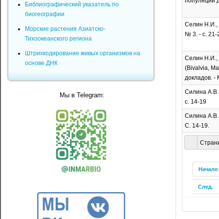
популяции дв
Библиографический указатель по
биогеографии
Селин Н.И.,
Морские растения Азиатско-
№ 3. - с. 21-
Тихоокеанского региона
Штрихкодирование живых организмов на
Селин Н.И.,
основе ДНК
(Bivalvia, 
докладов. - М
Силина А.В.
Мы в Telegram:
с. 14-19
Силина А.В.
С. 14-19.
Страни
Начало
След.