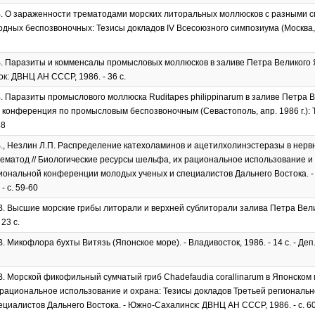
. О зараженности трематодами морских литоральных моллюсков с разными с
дных беспозвоночных: Тезисы докладов IV Всесоюзного симпозиума (Москва, февр
. Паразиты и комменсалы промысловых моллюсков в заливе Петра Великого Я
ок: ДВНЦ АН СССР, 1986. - 36 с.
. Паразиты промыслового моллюска Ruditapes philippinarum в заливе Петра Ве
конференция по промысловым беспозвоночным (Севастополь, апр. 1986 г.): Тези
48
., Незлин Л.П. Распределение катехоламинов и ацетилхолинэстеразы в нерв
ематод // Биологические ресурсы шельфа, их рациональное использование и 
иональной конференции молодых ученых и специалистов Дальнего Востока. 
- с. 59-60
. Высшие морские грибы литорали и верхней сублиторали залива Петра Велик
23 с.
. Микофлора бухты Витязь (Японское море). - Владивосток, 1986. - 14 с. - Де
. Морской фикофильный сумчатый гриб Chadefaudia corallinarum в Японском 
 рациональное использование и охрана: Тезисы докладов Третьей регионал
ециалистов Дальнего Востока. - Южно-Сахалинск: ДВНЦ АН СССР, 1986. - с. 6