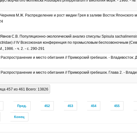
устворчатого моллюска Ruditapes philippinarum // Биология моря. - 1986. - № 5.
 Черняев М.Ж. Распределение и рост мидии Грея в заливе Восток Японского мор
24
 Явнов С.В. Популяционно-экологический анализ списулы Spisula sachalinensis
Mactridae) // IV Всесоюзная конференция по промысловым беспозвоночным (Сева
., 1986. - ч. 2. - с. 290-291
 Распространение и место обитания // Приморский гребешок. - Владивосток: ДВ
 Распространение и место обитания // Приморский гребешок. Глава 2. - Влад
ца 457 из 461 Всего: 13826
Пред.
452
453
454
455
Конец