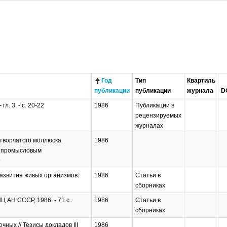
Год
Тип
Квартиль
публикации
публикации
журнала
D
. 3. - с. 20-22
1986
Публикации в
рецензируемых
журналах
створчатого моллюска
1986
по промысловым
9
развития живых организмов:
1986
Статьи в
сборниках
Ц АН СССР, 1986. - 71 с.
1986
Статьи в
сборниках
ных // Тезисы докладов III
1986