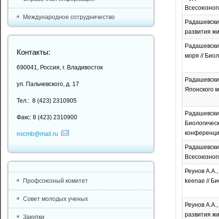
Всесоюзного 
Международное сотрудничество
Радашевский
развития жив
Радашевский
Контакты:
моря // Биол
690041, Россия, г. Владивосток
Радашевский
ул. Пальчевского, д. 17
Японского мо
Тел.: 8 (423) 2310905
Радашевский
Факс: 8 (423) 2310900
Биологическ
конференции
nscmb@mail.ru
Радашевский
Всесоюзного 
Реунов А.А.
keenae // Би
Профсоюзный комитет
Совет молодых ученых
Реунов А.А.
развития жив
Закупки