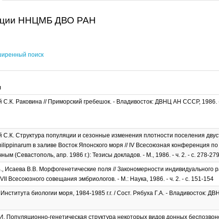
ации ННЦМБ ДВО РАН
иренный поиск
я
С.К. Раковина // Приморский гребешок. - Владивосток: ДВНЦ АН СССР, 1986. - гл
 С.К. Структура популяции и сезонные изменения плотности поселения дву
hilippinarum в заливе Восток Японского моря // IV Всесоюзная конференция 
ым (Севастополь, апр. 1986 г.): Тезисы докладов. - М., 1986. - ч. 2. - с. 278-27
., Исаева В.В. Морфогенетические поля // Закономерности индивидуального 
I Всесоюзного совещания эмбриологов. - М.: Наука, 1986. - ч. 2. - с. 151-154
нститута биологии моря, 1984-1985 г.г. / Сост. Рябуха Г.А. - Владивосток: ДВН
И. Популяционно-генетическая структура некоторых видов донных беспозвоноч