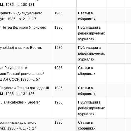
., 1986. - с. 180-181
мерности индивидуального
1986
Статьи в
 1986. - ч. 2. - с. 17
сборниках
е Петра Великого Японского
1986
Публикации в
рецензируемых
журналах
ynoidae) в заливе Восток
1986
Публикации в
рецензируемых
журналах
 Polydora sp. //
1986
Статьи в
дов Третьей региональной
сборниках
АН СССР, 1986. - с. 57
ydora // Тезисы докладов III
1986
Статьи в
., 1986. - с. 131-136
сборниках
a falcatoides и Septifer
1986
Публикации в
рецензируемых
журналах
ности индивидуального
1986
Статьи в
 1986. - ч. 1. - с. 27
сборниках