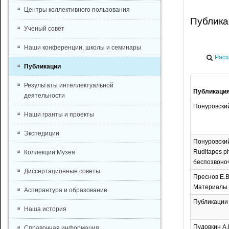
Центры коллективного пользования
Публик
Ученый совет
Наши конференции, школы и семинары
Расш
Публикации
Результаты интеллектуальной
Публикаци
деятельности
Понуровский 
Наши гранты и проекты
Экспедиции
Понуровский
Ruditapes p
Коллекции Музея
беспозвоночн
Диссертационные советы
Преснов Е.В
Материалы VI
Аспирантура и образование
Публикации И
Наша история
Пудовкин А.
Справочная информация