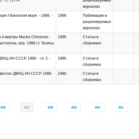
 - с. 72-74
рецензируемых
журналах
я // Биология моря. - 1986. -
1986
Публикации в
рецензируемых
журналах
 и мактры Mactra Chinensis
1986
Статьи в
стополь, апр. 1986 г.): Тезисы
сборниках
НЦ АН СССР, 1986. - гл. 2. -
1986
Статьи в
сборниках
ивосток: ДВНЦ АН СССР. 1986.
1986
Статьи в
сборниках
456
457
458
459
460
461