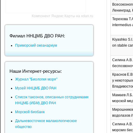
Всесоюзного
Ленинград. 
Компонент Яндекс Карты на xdan.ru
Терехова Т.А
intermedius a
Филиал ННЦМБ ДВО РАН:
Kiyashko S.I
on stable car
Приморский океанариум
Силина А.В.
беспозвоноч
Наши Интернет-ресурсы:
Краснов Е.В
Журнал "Биология моря"
у некоторых
Владивосток.
Музей ННЦМБ ДВО РАН
Мамаев Л.Б.
Список таксонов, описанных сотрудниками
морской меди
ННЦМБ (ИБМ) ДВО РАН
Мирошников 
Морской биобанк
водолазов /
Дальневосточное малакологическое
Силина А.В.
общество
морских бес