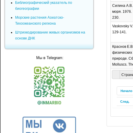
Библиографический указатель по
Силина А.В.
биогеографии
моря. 1976. №
230.
Морские растения Азиатско-
Тихоокеанского региона
Vaskovsky V.E
129-141.
Штрихкодирование живых организмов на
основе ДНК
Краснов Е.В.
физических 
Мы в Telegram:
природе. Сб.
Molluscs. The
Страни
Начало
След.