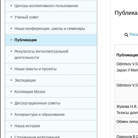
Центры коллективного пользования
Публик
Ученый совет
Наши конференции, школы и семинары
Расш
Публикации
Результаты интеллектуальной
Публикаци
деятельности
Odintsov V.S.
Наши гранты и проекты
Japan // Mar
Экспедиции
Odintsov V.S.
Коллекции Музея
Диссертационные советы
Жукова Н.В.
Тезисы докл
Аспирантура и образование
Обмен липид
Наша история
Одинцов В.С
Справочная информация