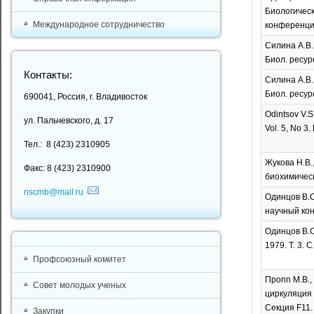
Биологическ
Международное сотрудничество
конференции
Силина А.В.
Биол. ресур
Контакты:
Силина А.В.
Биол. ресур
690041, Россия, г. Владивосток
Odintsov V.S
ул. Пальчевского, д. 17
Vol. 5, No 3.
Тел.: 8 (423) 2310905
Жукова Н.В.
Факс: 8 (423) 2310900
биохимически
nscmb@mail.ru
Одинцов В.С
научный кон
Одинцов В.С
1979. Т. 3. С
Профсоюзный комитет
Пропп М.В.,
Совет молодых ученых
циркуляция 
Секция F11.
Закупки