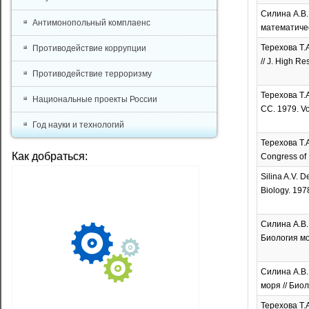
Силина А.В.
Антимонопольный комплаенс
математичес
Терехова Т.А
Противодействие коррупции
// J. High R
Противодействие терроризму
Терехова Т.А
Национальные проекты России
CC. 1979. Vo
Год науки и технологий
Терехова Т.А
Как добраться:
Congress of 
Silina A.V. D
Biology. 1978
Силина А.В.
Биология мор
Силина А.В.
моря // Био
Терехова Т.