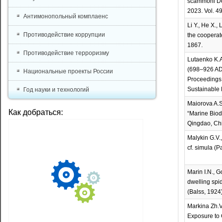
scammoni Dem
2023. Vol. 49
Антимонопольный комплаенс
Li Y., He X.
Противодействие коррупции
the cooperat
1867.
Противодействие терроризму
Lutaenko K.A
(698–926 AD)
Национальные проекты России
Proceedings 
Sustainable 
Год науки и технологий
Maiorova A.S
Как добраться:
“Marine Biod
Qingdao, Chi
Malykin G.V.
cf. simula (
Marin I.N., 
dwelling spi
(Balss, 1924)
Markina Zh.V
Exposure to C