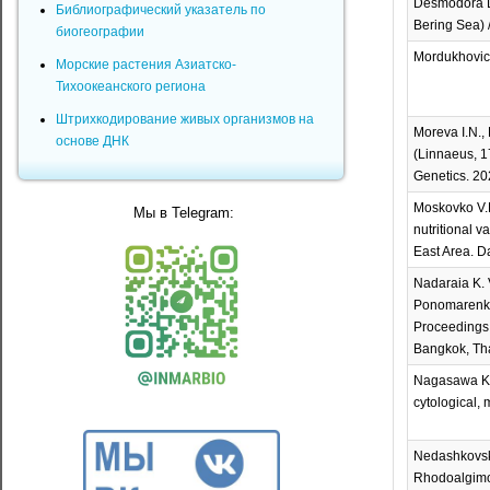
Desmodora De
Библиографический указатель по
Bering Sea) 
биогеографии
Mordukhovich
Морские растения Азиатско-
Тихоокеанского региона
Штрихкодирование живых организмов на
Moreva I.N.,
основе ДНК
(Linnaeus, 1
Genetics. 202
Moskovko V.E.
Мы в Telegram:
nutritional 
East Area. Da
Nadaraia K. V
Ponomarenko 
Proceedings 
Bangkok, Tha
Nagasawa K.,
cytological, 
Nedashkovska
Rhodoalgimon