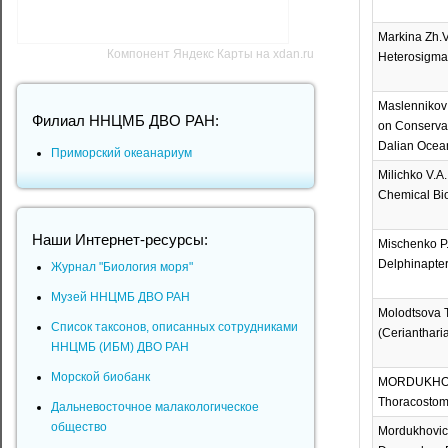
Markina Zh.V
Компонент Яндекс Карты на xdan.ru
Heterosigma 
Maslennikov S
Филиал ННЦМБ ДВО РАН:
on Conservati
Dalian Ocean 
Приморский океанариум
Milichko V.A
Chemical Bi
Наши Интернет-ресурсы:
Mischenko P.
Delphinapteru
Журнал "Биология моря"
Музей ННЦМБ ДВО РАН
Molodtsova T.
Список таксонов, описанных сотрудниками
(Ceriantharia
ННЦМБ (ИБМ) ДВО РАН
Морской биобанк
MORDUKHOVIC
Thoracostomo
Дальневосточное малакологическое
общество
Mordukhovich