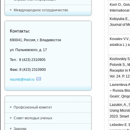
Korn O., Golu
Международное сотрудничество
Internationa
Kotsyuba E.,
Journal of Mo
Контакты:
Kovalev V.V.
690041, Россия, г. Владивосток
asiatica L.) 
ул. Пальчевского, д. 17
Kozlovskiy S.
Тел.: 8 (423) 2310905
Polonik S., 
Факс: 8 (423) 2310900
Receptor in M
Vol. 24. P. 
nscmb@mail.ru
Lavrenteva A
– Russia Bil
Goals', Qing
Lazukin, A., 
Профсоюзный комитет
Using Microbi
2023. Smart 
Совет молодых ученых
Lebedev E. B
Закупки