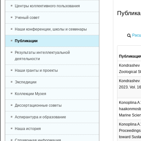
Центры коллективного пользования
Публик
Ученый совет
Наши конференции, школы и семинары
Расш
Публикации
Результаты интеллектуальной
Публикаци
деятельности
Kondrashev S
Наши гранты и проекты
Zoological St
Kondrashev S.
Экспедиции
2023. Vol. 16
Коллекции Музея
Konoplina A.V
Диссертационные советы
haakonmosbie
Marine Scien
Аспирантура и образование
Konoplina A.V
Наша история
Proceedings 
toward Susta
Справочная информация