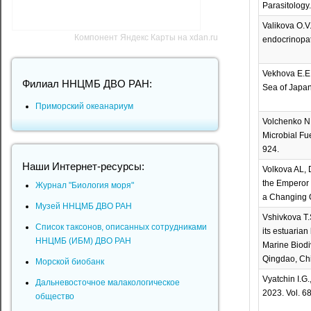
Parasitology.
Valikova O.V
Компонент Яндекс Карты на xdan.ru
endocrinopat
Vekhova Е.Е. 
Филиал ННЦМБ ДВО РАН:
Sea of Japan 
Приморский океанариум
Volchenko N.
Microbial Fu
924.
Наши Интернет-ресурсы:
Volkova AL, 
the Emperor 
Журнал "Биология моря"
a Changing O
Музей ННЦМБ ДВО РАН
Vshivkova T.
Список таксонов, описанных сотрудниками
its estuaria
ННЦМБ (ИБМ) ДВО РАН
Marine Biodi
Qingdao, Chi
Морской биобанк
Vyatchin I.G
Дальневосточное малакологическое
2023. Vol. 6
общество