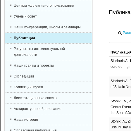
Центры коллективного пользования
Публик
Ученый совет
Наши конференции, школы и семинары
Расш
Публикации
Результаты интеллектуальной
Публикаци
деятельности
Starinets A.,
Наши гранты и проекты
cord during 
Экспедиции
Starinets A.,
of Sciatic Ne
Коллекции Музея
Диссертационные советы
Stonik I. V.,
Genus Pseudo
Аспирантура и образование
the Sea of Ja
Наша история
Stonik I.V.,
Ussuri Bay, 
Справочная информация