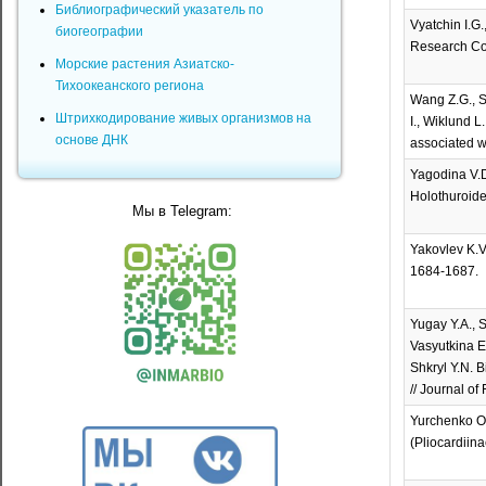
Библиографический указатель по
Vyatchin I.G
биогеографии
Research Com
Морские растения Азиатско-
Тихоокеанского региона
Wang Z.G., S
Штрихкодирование живых организмов на
I., Wiklund L
основе ДНК
associated wi
Yagodina V.D
Holothuroidea
Мы в Telegram:
Yakovlev K.V.
1684-1687.
Yugay Y.A., S
Vasyutkina E.
Shkryl Y.N. 
// Journal of
Yurchenko O.
(Pliocardiina