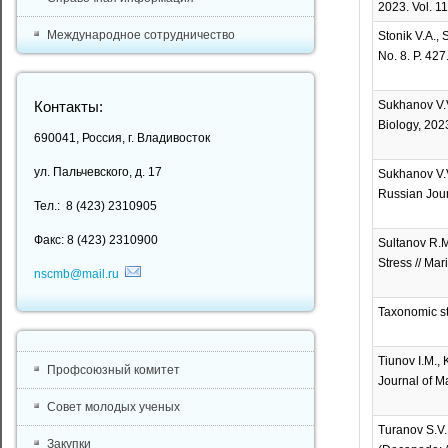
2023. Vol. 11
Международное сотрудничество
Stonik V.A.,
No. 8. P. 427
Sukhanov V.V
Контакты:
Biology, 2023
690041, Россия, г. Владивосток
ул. Пальчевского, д. 17
Sukhanov V.V
Russian Journ
Тел.: 8 (423) 2310905
Факс: 8 (423) 2310900
Sultanov R.M
Stress // Mar
nscmb@mail.ru
Taxonomic st
Tiunov I.M., 
Профсоюзный комитет
Journal of Ma
Совет молодых ученых
Turanov S.V.
Закупки