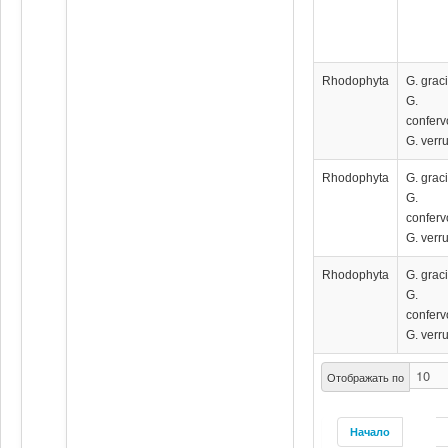
Rhodophyta
G. graci
G.
conferv
G. verr
Rhodophyta
G. graci
G.
conferv
G. verr
Rhodophyta
G. graci
G.
conferv
G. verr
Отображать по
Начало