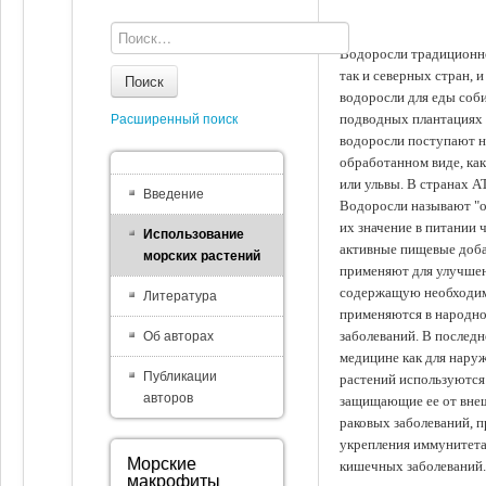
Водоросли традиционно
так и северных стран, 
Поиск
водоросли для еды соби
подводных плантациях 
Расширенный поиск
водоросли поступают на
обработанном виде, ка
или ульвы. В странах А
Введение
Водоросли называют "ов
их значение в питании 
Использование
активные пищевые доба
морских растений
применяют для улучшен
содержащую необходим
Литература
применяются в народно
заболеваний. В последн
Об авторах
медицине как для наруж
Публикации
растений используются 
авторов
защищающие ее от внеш
раковых заболеваний, 
укрепления иммунитета
Морские
кишечных заболеваний.
макрофиты