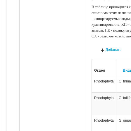
В таблице приводятся с
синонимы этих названи
- импортируемые виды;
культивирование; КП –
запасы; ПК - поликуль
СХ - сельское хозяйств
Добавить
Отдел
Вид
Rhodophyta
G. firm
Rhodophyta
G. foliif
Rhodophyta
G. giga