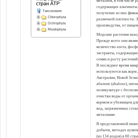
металлов, в том числе 
стран АТР
содержащих альгинаты.
Таксономия
получение из них фико
Chlorophyta
различной плотности. 
Ochrophyta
производства, от пище
Rhodophyta
Морские растения наход
Прежде всего они явля
количество азота, фосф
экстракты, содержащи
семян и росту растений
В последнее время мак
используются как корм
Австралии, Новой Зелан
абалоне (abalone), пит
поликультуре с беспоз
очистки воды от органи
кормом и убежищем для
вод, загрязненных сто
металлами.
В представленной ниже
добычи, методах культ
(из 134 родов) в 60 стр