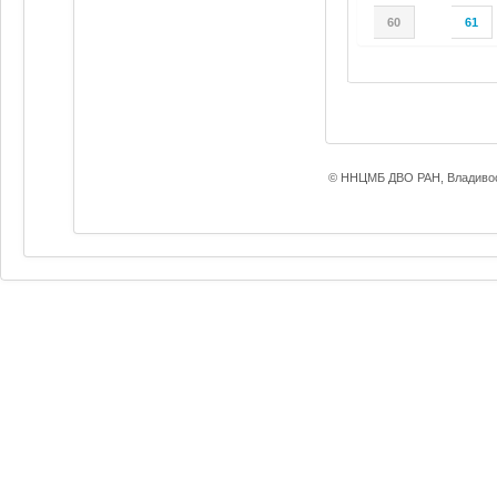
60
61
© ННЦМБ ДВО РАН, Владивос