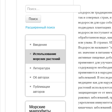
Водоросли традиционно
так и северных стран, 
Поиск
водоросли для еды соби
подводных плантациях 
Расширенный поиск
водоросли поступают на
обработанном виде, ка
или ульвы. В странах А
Введение
Водоросли называют "ов
их значение в питании 
Использование
активные пищевые доба
морских растений
применяют для улучшен
содержащую необходим
Литература
применяются в народно
заболеваний. В последн
Об авторах
медицине как для наруж
Публикации
растений используются 
авторов
защищающие ее от внеш
раковых заболеваний, 
укрепления иммунитета
Морские
кишечных заболеваний.
макрофиты