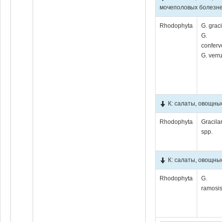
мочеполовых болезне
Rhodophyta
G. graci
G.
conferv
G. verr
К: салаты, овощные
Rhodophyta
Gracila
spp.
К: салаты, овощны
Rhodophyta
G.
ramosi