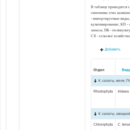
В таблице приводятся с
синонимы этих названи
- импортируемые виды;
культивирование; КП –
запасы; ПК - поликуль
СХ - сельское хозяйств
Добавить
Отдел
Вид
К: салаты, желе; 
Rhodophyta
Iridaea
К: салаты, овощно
Chlorophyta
C. tenu