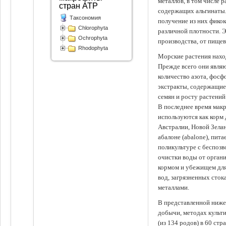
металлов, в том числе 
стран АТР
содержащих альгинаты.
Таксономия
получение из них фико
Chlorophyta
различной плотности. 
Ochrophyta
производства, от пище
Rhodophyta
Морские растения наход
Прежде всего они явля
количество азота, фосф
экстракты, содержащи
семян и росту растений
В последнее время мак
используются как корм
Австралии, Новой Зелан
абалоне (abalone), пит
поликультуре с беспоз
очистки воды от органи
кормом и убежищем для
вод, загрязненных сто
металлами.
В представленной ниже
добычи, методах культ
(из 134 родов) в 60 стр