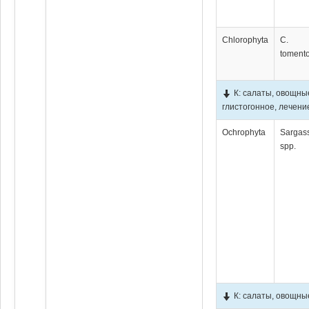
Chlorophyta
C.
toment
К: салаты, овощны
глистогонное, лечени
Ochrophyta
Sargas
spp.
К: салаты, овощны