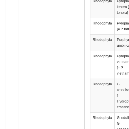
Rhodophyta
Pyropi
tenera [
tenera]
Rhodophyta
Pyropia
[= P. tor
Rhodophyta
Porphy
umbilic
Rhodophyta
Pyropi
vietna
[= P.
vietnam
Rhodophyta
G.
crassis
[=
Hydrop
crassis
Rhodophyta
G. eduli
G.