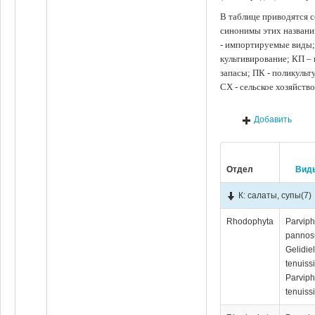
В таблице приводятся с
синонимы этих названи
- импортируемые виды;
культивирование; КП –
запасы; ПК - поликуль
СХ - сельское хозяйств
Добавить
Отдел
Вид
К: салаты, супы
(7)
Rhodophyta
Parvip
pannos
Gelidiel
tenuiss
Parvip
tenuiss