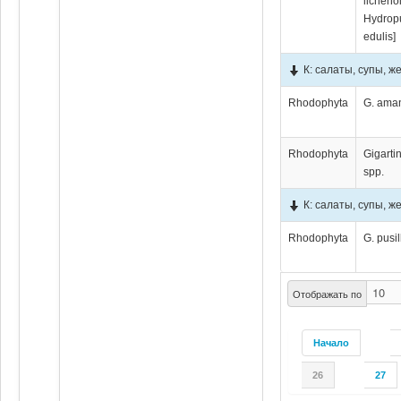
licheno
Hydrop
edulis]
К: салаты, супы, ж
Rhodophyta
G. aman
Rhodophyta
Gigarti
spp.
К: салаты, супы, ж
Rhodophyta
G. pusi
Отображать по
Начало
26
27