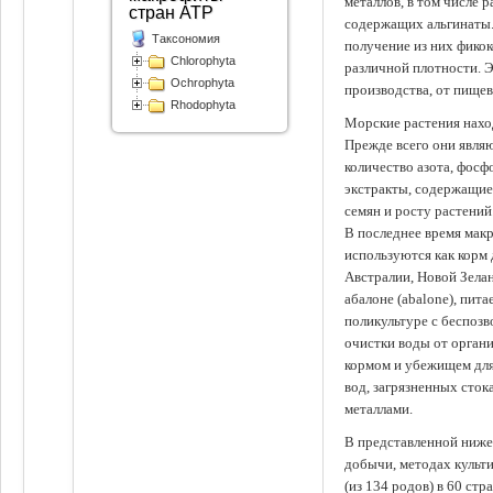
металлов, в том числе 
стран АТР
содержащих альгинаты.
Таксономия
получение из них фико
Chlorophyta
различной плотности. 
Ochrophyta
производства, от пище
Rhodophyta
Морские растения наход
Прежде всего они явля
количество азота, фосф
экстракты, содержащи
семян и росту растений
В последнее время мак
используются как корм
Австралии, Новой Зелан
абалоне (abalone), пит
поликультуре с беспоз
очистки воды от органи
кормом и убежищем для
вод, загрязненных сто
металлами.
В представленной ниже
добычи, методах культ
(из 134 родов) в 60 стр