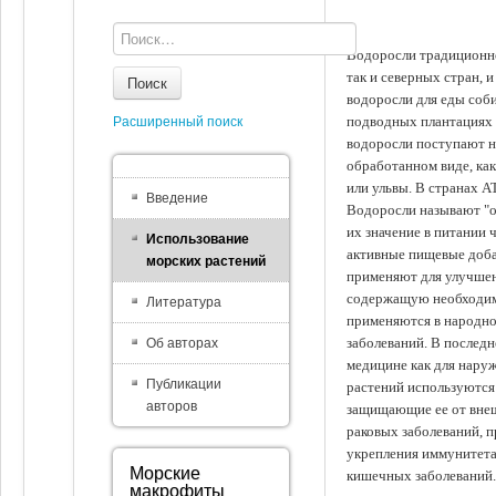
Водоросли традиционно
так и северных стран, 
Поиск
водоросли для еды соби
подводных плантациях 
Расширенный поиск
водоросли поступают на
обработанном виде, ка
или ульвы. В странах А
Введение
Водоросли называют "ов
их значение в питании 
Использование
активные пищевые доба
морских растений
применяют для улучшен
содержащую необходим
Литература
применяются в народно
заболеваний. В последн
Об авторах
медицине как для наруж
Публикации
растений используются 
авторов
защищающие ее от внеш
раковых заболеваний, 
укрепления иммунитета
Морские
кишечных заболеваний.
макрофиты