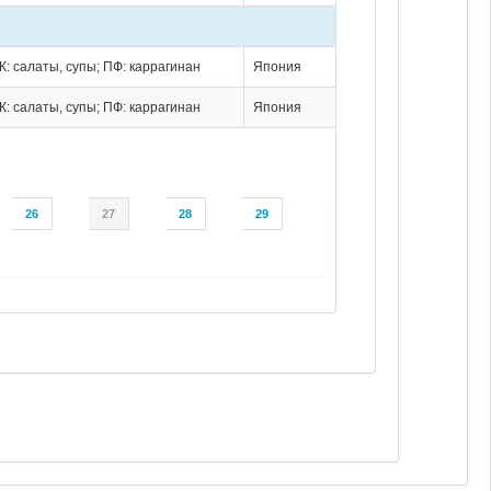
К: салаты, супы; ПФ: каррагинан
Япония
К: салаты, супы; ПФ: каррагинан
Япония
26
27
28
29