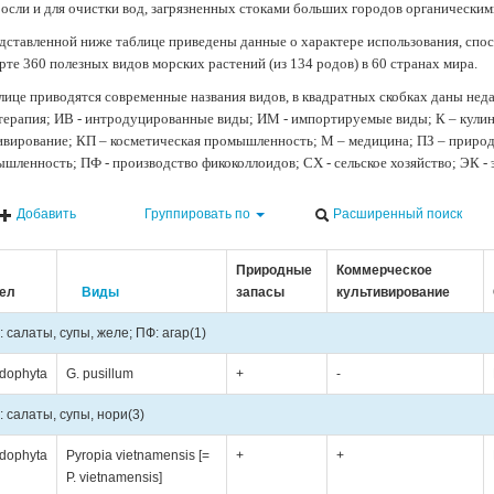
осли и для очистки вод, загрязненных стоками больших городов органически
дставленной ниже таблице приведены данные о характере использования, спос
рте 360 полезных видов морских растений (из 134 родов) в 60 странах мира.
лице приводятся современные названия видов, в квадратных скобках даны нед
терапия; ИВ - интродуцированные виды; ИМ - импортируемые виды; К – кули
ивирование; КП – косметическая промышленность; М – медицина; ПЗ – природн
шленность; ПФ - производство фикоколлоидов; СХ - сельское хозяйство; ЭК -
Добавить
Группировать по
Расширенный поиск
Природные
Коммерческое
ел
Виды
запасы
культивирование
: салаты, супы, желе; ПФ: агар
(1)
dophyta
G. pusillum
+
-
: салаты, супы, нори
(3)
dophyta
Pyropia vietnamensis [=
+
+
P. vietnamensis]