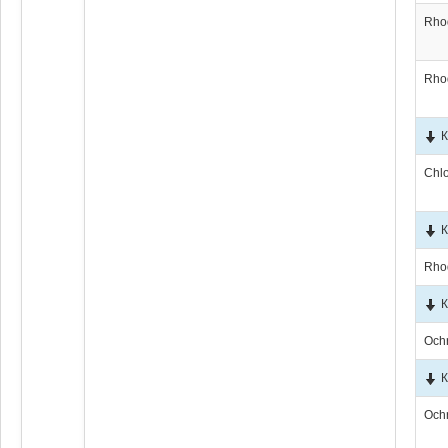
Rho
Rho
К
Chl
К
Rho
К
Och
К
Och