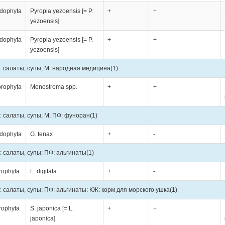
dophyta
Pyropia yezoensis [= P.
+
+
yezoensis]
dophyta
Pyropia yezoensis [= P.
+
+
yezoensis]
: салаты, супы; М: народная медицина
(1)
orophyta
Monostroma spp.
+
+
: салаты, супы; М; ПФ: фуноран
(1)
dophyta
G. tenax
+
-
: салаты, супы; ПФ: альгинаты
(1)
rophyta
L. digitata
+
-
: салаты, супы; ПФ: альгинаты: КЖ: корм для морского ушка
(1)
rophyta
S. japonica [= L.
+
+
japonica]