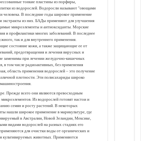
прессованные тонкие пластины из порфиры,
апитки из водорослей. Водоросли называют "овощами
ании человека. В последние годы широкое применение
ли экстракты из них. БАДы применяют для улучшения
одимые микроэлементы и антиоксиданты. Морские
ия и профилактики многих заболеваний. В последнее
ужного, так и для внутреннего применения.
ющие состояние кожи, а также защищающие ее от
еваний, предотвращения и лечения вирусных и
 не заменимы при лечении желудочно-кишечных
в, в том числе радиоактивных, без применения
ая, область применения водорослей – это получение
различной плотности. Эти полисахариды широко
 машиностроения.
уре. Прежде всего они являются превосходным
 микроэлементов. Из водорослей готовят настои и
анию семян и росту растений. В некоторых
иты нашли широкое применение в марикультуре, где
ивируемый в Австралии, Новой Зеландии, Мексике,
зными видами водорослей на разных стадиях его
 применяются для очистки воды от органических и
для культивируемых животных. Применяются