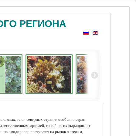
ОГО РЕГИОНА
 южных, так и северных стран, и особенно стран
из естественных зарослей, то сейчас их выращивают
щенные водоросли поступают на рынок в свежем,