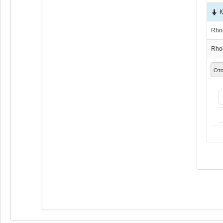
К
Rho
Rho
Ото