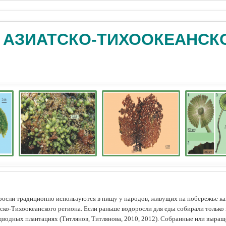
 АЗИАТСКО-ТИХООКЕАНСК
осли традиционно используются в пищу у народов, живущих на побережье как
ско-Тихоокеанского региона. Если раньше водоросли для еды собирали только 
дводных плантациях (Tитлянов, Титлянова, 2010, 2012). Собранные или выра