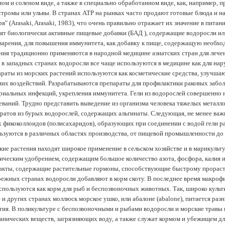
ом и соленом виде, а также в специально обработанном виде, как, например, 
тромы или ульвы. В странах АТР на рынках часто продают готовые блюда и н
ря" (Arasaki, Arasaki, 1983), что очень правильно отражает их значение в пит
ят биологически активные пищевые добавки (БАД ), содержащие водоросли и
арения, для повышения иммунитета, как добавку к пище, содержащую необх
ния традиционно применяются в народной медицине азиатских стран для лечен
 в западных странах водоросли все чаще используются в медицине как для нар
раты из морских растений используются как косметические средства, улучша
их воздействий. Разрабатываются препараты для профилактики раковых забол
риальных инфекций, укрепления иммунитета. Гели из водорослей совершенно
еваний. Трудно представить выведение из организма человека тяжелых металло
ратов из бурых водорослей, содержащих альгинаты. Следующая, не менее важн
х фикоколлоидов (полисахаридов), образующих при соединении с водой гели 
ьзуются в различных областях производства, от пищевой промышленности до
ие растения находят широкое применение в сельском хозяйстве и в марикульт
ическим удобрением, содержащим большое количество азота, фосфора, калия и
акты, содержащие растительные гормоны, способствующие быстрому прораст
ежных странах водоросли добавляют в корм скоту. В последнее время макроф
спользуются как корм для рыб и беспозвоночных животных. Так, широко культ
 и других странах моллюск морское ушко, или абалоне (abalone), питается ра
тия. В поликультуре с беспозвоночными и рыбами водоросли и морские травы
анических веществ, загрязняющих воду, а также служат кормом и убежищем 