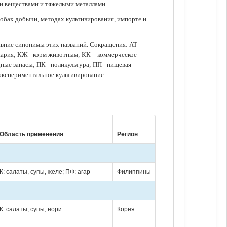
ми веществами и тяжелыми металлами.
обах добычи, методах культивирования, импорте и
авние синонимы этих названий. Сокращения: АТ –
нария; КЖ - корм животным; КК – коммерческое
ые запасы; ПК - поликультура; ПП - пищевая
 экспериментальное культивирование.
Область применения
Регион
К: салаты, супы, желе; ПФ: агар
Филиппины
К: салаты, супы, нори
Корея