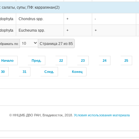
: салаты, супы; ПФ: каррагинан
(2)
dophyta
Chondrus spp.
+
-
dophyta
Eucheuma spp.
+
+
Страница 27 из 85
бражать по
Начало
Пред.
22
23
24
25
30
31
След.
Конец
© ННЦМБ ДВО РАН, Владивосток, 2018.
Условия использования материала