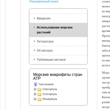
сушен
Расширенный поиск
монос
из мо
наход
Введение
пищев
расте
Использование морских
время
растений
Препа
внешн
Литература
бакте
забол
Об авторах
препа
Публикации авторов
из ни
испол
Морск
Морские макрофиты стран
орган
АТР
экстр
Таксономия
прибр
Chlorophyta
они и
Ochrophyta
Китае
Rhodophyta
разви
неорг