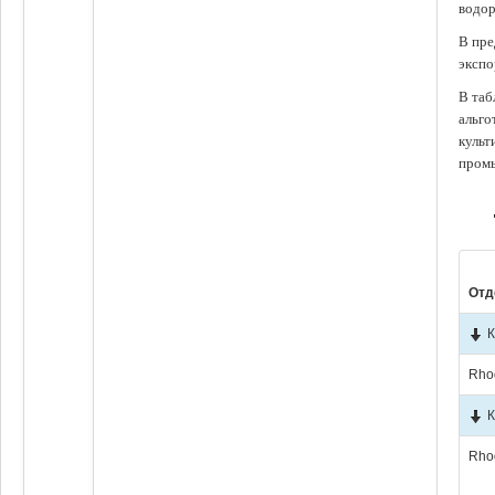
водор
В пре
экспо
В таб
альго
культ
промы
Отд
К
Rho
К
Rho