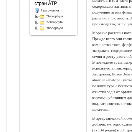
металлов, в том числе 
стран АТР
содержащих альгинаты.
Таксономия
получение из них фико
Chlorophyta
различной плотности. 
Ochrophyta
производства, от пище
Rhodophyta
Морские растения наход
Прежде всего они явля
количество азота, фосф
экстракты, содержащи
семян и росту растений
В последнее время мак
используются как корм
Австралии, Новой Зелан
абалоне (abalone), пит
поликультуре с беспоз
очистки воды от органи
кормом и убежищем для
вод, загрязненных сто
металлами.
В представленной ниже
добычи, методах культ
(из 134 родов) в 60 стр