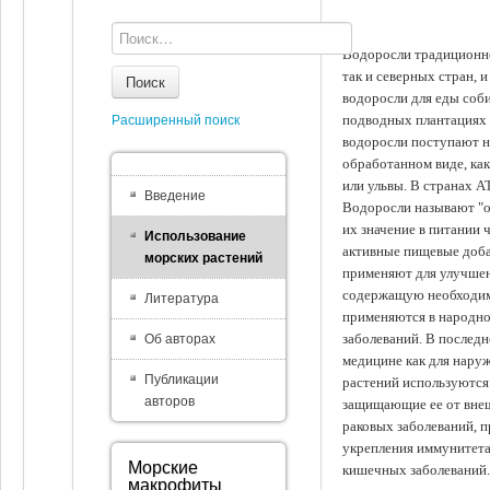
Водоросли традиционно
так и северных стран, 
Поиск
водоросли для еды соби
подводных плантациях 
Расширенный поиск
водоросли поступают на
обработанном виде, ка
или ульвы. В странах А
Введение
Водоросли называют "ов
их значение в питании 
Использование
активные пищевые доба
морских растений
применяют для улучшен
содержащую необходим
Литература
применяются в народно
заболеваний. В последн
Об авторах
медицине как для наруж
Публикации
растений используются 
авторов
защищающие ее от внеш
раковых заболеваний, 
укрепления иммунитета
Морские
кишечных заболеваний.
макрофиты