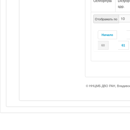
Ochrophyta
Dictyop
spp.
Отображать по
Начало
60
61
© ННЦМБ ДВО РАН, Владивос