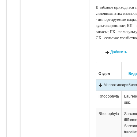
В таблице приводятся с
синонимы этих названи
- импортируемые виды;
культивирование; КП –
запасы; ПК - поликуль
СХ - сельское хозяйств
Добавить
Отдел
Вид
М: противогрибков
Rhodophyta
Lauren
spp.
Rhodophyta
Sarco
filiform
Sarco
furcell