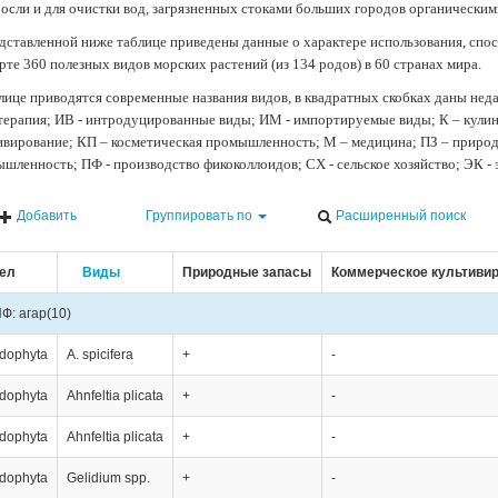
осли и для очистки вод, загрязненных стоками больших городов органически
дставленной ниже таблице приведены данные о характере использования, спос
рте 360 полезных видов морских растений (из 134 родов) в 60 странах мира.
лице приводятся современные названия видов, в квадратных скобках даны нед
терапия; ИВ - интродуцированные виды; ИМ - импортируемые виды; К – кули
ивирование; КП – косметическая промышленность; М – медицина; ПЗ – природн
шленность; ПФ - производство фикоколлоидов; СХ - сельское хозяйство; ЭК -
Добавить
Группировать по
Расширенный поиск
ел
Виды
Природные запасы
Коммерческое культиви
Ф: агар
(10)
dophyta
A. spicifera
+
-
dophyta
Ahnfeltia plicata
+
-
dophyta
Ahnfeltia plicata
+
-
dophyta
Gelidium spp.
+
-