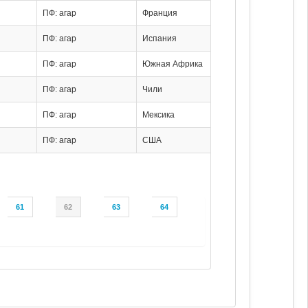
ПФ: агар
Франция
ПФ: агар
Испания
ПФ: агар
Южная Африка
ПФ: агар
Чили
ПФ: агар
Мексика
ПФ: агар
США
61
62
63
64