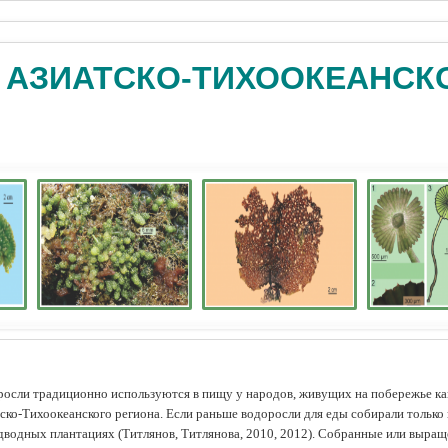
 АЗИАТСКО-ТИХООКЕАНСК
осли традиционно используются в пищу у народов, живущих на побережье как
ско-Тихоокеанского региона. Если раньше водоросли для еды собирали только 
дводных плантациях (Tитлянов, Титлянова, 2010, 2012). Собранные или выра