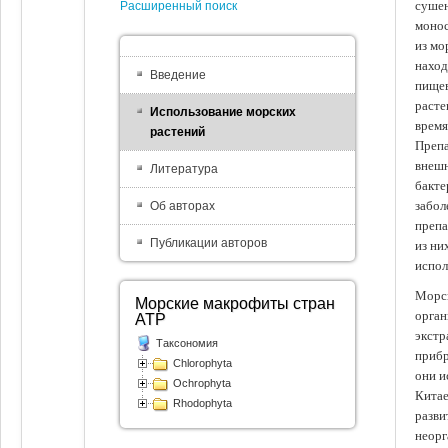
сушен
Расширенный поиск
монос
из мо
наход
Введение
пищев
расте
Использование морских
время
растений
Препа
внешн
Литература
бакте
забол
Об авторах
препа
Публикации авторов
из ни
испол
Морск
Морские макрофиты стран
орган
АТР
экстр
Таксономия
прибр
Chlorophyta
они и
Ochrophyta
Китае
Rhodophyta
разви
неорг