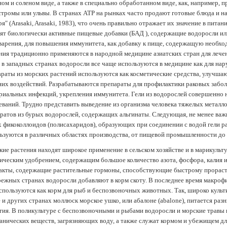
ом и соленом виде, а также в специально обработанном виде, как, например, 
тромы или ульвы. В странах АТР на рынках часто продают готовые блюда и н
ря" (Arasaki, Arasaki, 1983), что очень правильно отражает их значение в пит
ят биологически активные пищевые добавки (БАД ), содержащие водоросли и
арения, для повышения иммунитета, как добавку к пище, содержащую необх
ния традиционно применяются в народной медицине азиатских стран для лечен
 в западных странах водоросли все чаще используются в медицине как для нар
раты из морских растений используются как косметические средства, улучша
их воздействий. Разрабатываются препараты для профилактики раковых забол
риальных инфекций, укрепления иммунитета. Гели из водорослей совершенно
еваний. Трудно представить выведение из организма человека тяжелых металло
ратов из бурых водорослей, содержащих альгинаты. Следующая, не менее важн
х фикоколлоидов (полисахаридов), образующих при соединении с водой гели 
ьзуются в различных областях производства, от пищевой промышленности до
ие растения находят широкое применение в сельском хозяйстве и в марикульт
ическим удобрением, содержащим большое количество азота, фосфора, калия и
акты, содержащие растительные гормоны, способствующие быстрому прораст
ежных странах водоросли добавляют в корм скоту. В последнее время макроф
спользуются как корм для рыб и беспозвоночных животных. Так, широко культ
 и других странах моллюск морское ушко, или абалоне (abalone), питается ра
тия. В поликультуре с беспозвоночными и рыбами водоросли и морские травы
анических веществ, загрязняющих воду, а также служат кормом и убежищем 