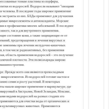
прессованные тонкие пластины из порфиры,
апитки из водорослей. Водоросли называют "овощами
ании человека. В последние годы широкое применение
ли экстракты из них. БАДы применяют для улучшения
одимые микроэлементы и антиоксиданты. Морские
ия и профилактики многих заболеваний. В последнее
ужного, так и для внутреннего применения.
ющие состояние кожи, а также защищающие ее от
еваний, предотвращения и лечения вирусных и
 не заменимы при лечении желудочно-кишечных
в, в том числе радиоактивных, без применения
ая, область применения водорослей – это получение
различной плотности. Эти полисахариды широко
 машиностроения.
уре. Прежде всего они являются превосходным
 микроэлементов. Из водорослей готовят настои и
анию семян и росту растений. В некоторых
иты нашли широкое применение в марикультуре, где
ивируемый в Австралии, Новой Зеландии, Мексике,
зными видами водорослей на разных стадиях его
 применяются для очистки воды от органических и
для культивируемых животных. Применяются