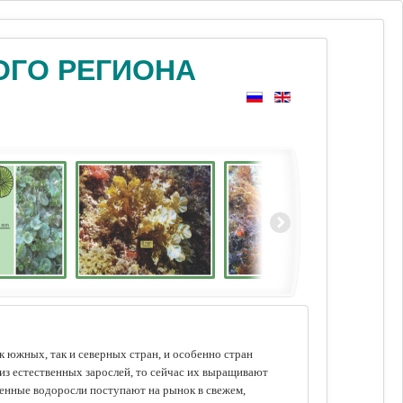
ОГО РЕГИОНА
 южных, так и северных стран, и особенно стран
из естественных зарослей, то сейчас их выращивают
щенные водоросли поступают на рынок в свежем,