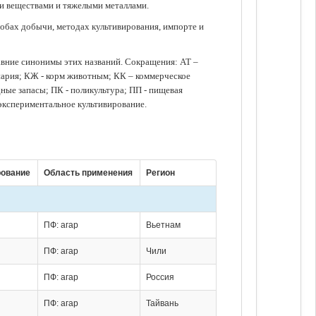
ми веществами и тяжелыми металлами.
обах добычи, методах культивирования, импорте и
авние синонимы этих названий. Сокращения: АТ –
нария; КЖ - корм животным; КК – коммерческое
ые запасы; ПК - поликультура; ПП - пищевая
 экспериментальное культивирование.
рование
Область применения
Регион
ПФ: агар
Вьетнам
ПФ: агар
Чили
ПФ: агар
Россия
ПФ: агар
Тайвань