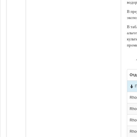
водор
В пре
экспо
В таб
альго
культ
промы
Отд
П
Rho
Rho
Rho
Rho