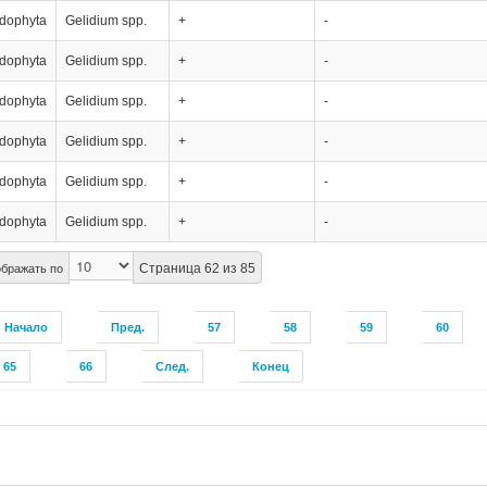
dophyta
Gelidium spp.
+
-
dophyta
Gelidium spp.
+
-
dophyta
Gelidium spp.
+
-
dophyta
Gelidium spp.
+
-
dophyta
Gelidium spp.
+
-
dophyta
Gelidium spp.
+
-
Страница 62 из 85
бражать по
Начало
Пред.
57
58
59
60
65
66
След.
Конец