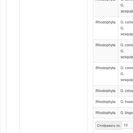
G.
sesquip
Rhodophyta
G. corn
G.
sesquip
Rhodophyta
G. corn
G.
sesquip
Rhodophyta
G. corn
G.
sesquip
Rhodophyta
G. crina
Rhodophyta
G. how
Rhodophyta
G. ling
Отображать по