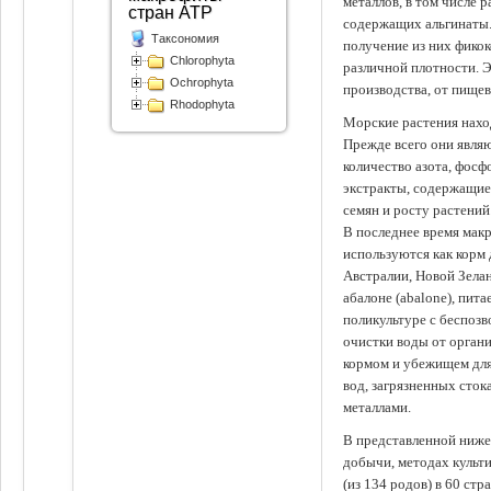
металлов, в том числе 
стран АТР
содержащих альгинаты.
Таксономия
получение из них фико
Chlorophyta
различной плотности. 
Ochrophyta
производства, от пище
Rhodophyta
Морские растения наход
Прежде всего они явля
количество азота, фосф
экстракты, содержащи
семян и росту растений
В последнее время мак
используются как корм
Австралии, Новой Зелан
абалоне (abalone), пит
поликультуре с беспоз
очистки воды от органи
кормом и убежищем для
вод, загрязненных сто
металлами.
В представленной ниже
добычи, методах культ
(из 134 родов) в 60 стр