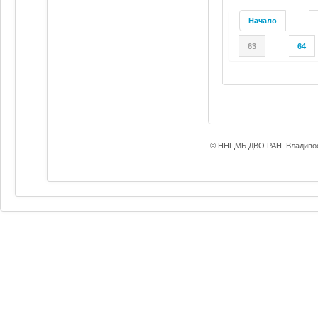
Начало
63
64
© ННЦМБ ДВО РАН, Владивос