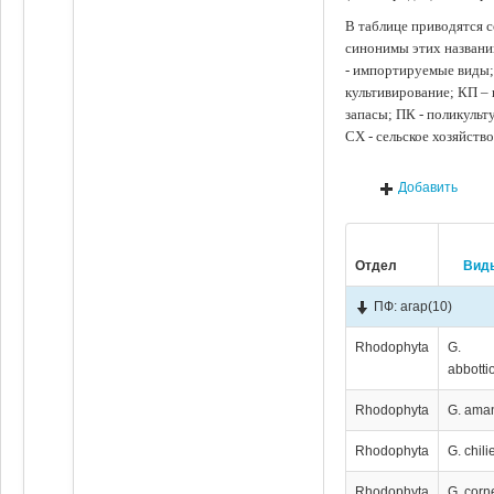
В таблице приводятся с
синонимы этих названи
- импортируемые виды;
культивирование; КП –
запасы; ПК - поликуль
СХ - сельское хозяйств
Добавить
Отдел
Вид
ПФ: агар
(10)
Rhodophyta
G.
abbotti
Rhodophyta
G. aman
Rhodophyta
G. chil
Rhodophyta
G. corn