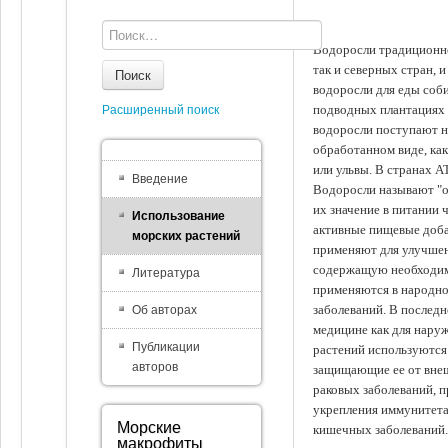
Водоросли традиционно
так и северных стран, 
Поиск
водоросли для еды соби
подводных плантациях 
Расширенный поиск
водоросли поступают на
обработанном виде, ка
или ульвы. В странах А
Введение
Водоросли называют "ов
их значение в питании 
Использование
активные пищевые доба
морских растений
применяют для улучшен
содержащую необходим
Литература
применяются в народно
заболеваний. В последн
Об авторах
медицине как для наруж
Публикации
растений используются 
авторов
защищающие ее от внеш
раковых заболеваний, 
укрепления иммунитета
Морские
кишечных заболеваний.
макрофиты