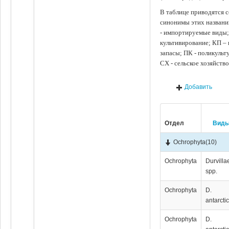
В таблице приводятся с
синонимы этих названи
- импортируемые виды;
культивирование; КП –
запасы; ПК - поликуль
СХ - сельское хозяйств
Добавить
Отдел
Вид
Ochrophyta
(10)
Ochrophyta
Durvilla
spp.
Ochrophyta
D.
antarcti
Ochrophyta
D.