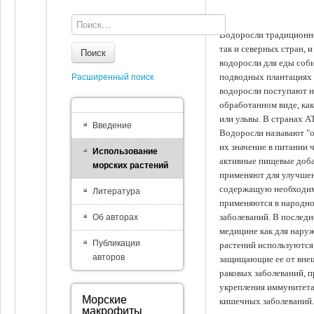
Водоросли традиционно
так и северных стран, 
Поиск
водоросли для еды соби
подводных плантациях 
Расширенный поиск
водоросли поступают на
обработанном виде, ка
или ульвы. В странах А
Введение
Водоросли называют "ов
их значение в питании 
Использование
активные пищевые доба
морских растений
применяют для улучшен
содержащую необходим
Литература
применяются в народно
заболеваний. В последн
Об авторах
медицине как для наруж
Публикации
растений используются 
авторов
защищающие ее от внеш
раковых заболеваний, 
укрепления иммунитета
Морские
кишечных заболеваний.
макрофиты