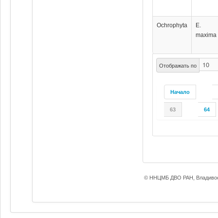
Ochrophyta
E.
maxima
Отображать по
Начало
63
64
© ННЦМБ ДВО РАН, Владивос