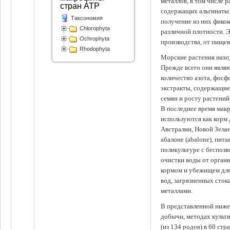
металлов, в том числе 
стран АТР
содержащих альгинаты.
Таксономия
получение из них фико
Chlorophyta
различной плотности. 
Ochrophyta
производства, от пище
Rhodophyta
Морские растения наход
Прежде всего они явля
количество азота, фосф
экстракты, содержащи
семян и росту растений
В последнее время мак
используются как корм
Австралии, Новой Зелан
абалоне (abalone), пит
поликультуре с беспоз
очистки воды от органи
кормом и убежищем для
вод, загрязненных сто
металлами.
В представленной ниже
добычи, методах культ
(из 134 родов) в 60 стр