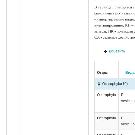
В таблице приводятся с
синонимы этих названи
- импортируемые виды;
культивирование; КП –
запасы; ПК - поликуль
СХ - сельское хозяйств
Добавить
Отдел
Вид
Ochrophyta
(10)
Ochrophyta
F.
vesicul
Ochrophyta
F.
vesicul