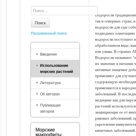
Водоросли традиционно
так и северных стран, 
Поиск
водоросли для еды соби
подводных плантациях 
Расширенный поиск
водоросли поступают на
обработанном виде, ка
или ульвы. В странах А
Введение
Водоросли называют "ов
их значение в питании 
Использование
активные пищевые доба
морских растений
применяют для улучшен
содержащую необходим
Литература
применяются в народно
заболеваний. В последн
Об авторах
медицине как для наруж
Публикации
растений используются 
авторов
защищающие ее от внеш
раковых заболеваний, 
укрепления иммунитета
Морские
кишечных заболеваний.
макрофиты