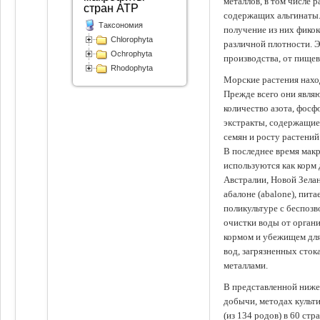
металлов, в том числе 
стран АТР
содержащих альгинаты.
Таксономия
получение из них фико
Chlorophyta
различной плотности. 
Ochrophyta
производства, от пище
Rhodophyta
Морские растения наход
Прежде всего они явля
количество азота, фосф
экстракты, содержащи
семян и росту растений
В последнее время мак
используются как корм
Австралии, Новой Зелан
абалоне (abalone), пит
поликультуре с беспоз
очистки воды от органи
кормом и убежищем для
вод, загрязненных сто
металлами.
В представленной ниже
добычи, методах культ
(из 134 родов) в 60 стр