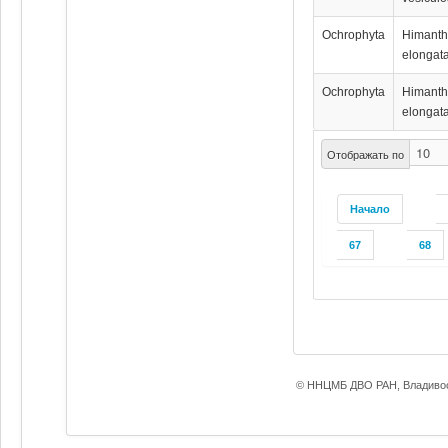
Ochrophyta
Himanth
elongat
Ochrophyta
Himanth
elongat
Отображать по
Начало
67
68
© ННЦМБ ДВО РАН, Владивос