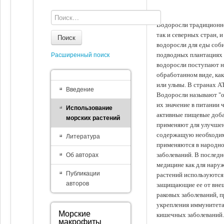
Водоросли традиционно
так и северных стран, 
Поиск
водоросли для еды соби
подводных плантациях 
Расширенный поиск
водоросли поступают на
обработанном виде, ка
или ульвы. В странах А
Введение
Водоросли называют "ов
их значение в питании 
Использование
активные пищевые доба
морских растений
применяют для улучшен
содержащую необходим
Литература
применяются в народно
заболеваний. В последн
Об авторах
медицине как для наруж
Публикации
растений используются 
авторов
защищающие ее от внеш
раковых заболеваний, 
укрепления иммунитета
Морские
кишечных заболеваний.
макрофиты