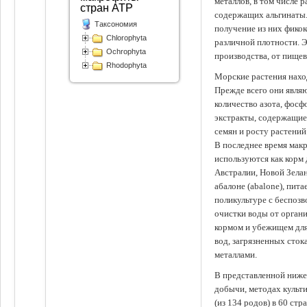
металлов, в том числе 
стран АТР
содержащих альгинаты.
Таксономия
получение из них фико
Chlorophyta
различной плотности. 
Ochrophyta
производства, от пище
Rhodophyta
Морские растения наход
Прежде всего они явля
количество азота, фосф
экстракты, содержащи
семян и росту растений
В последнее время мак
используются как корм
Австралии, Новой Зелан
абалоне (abalone), пит
поликультуре с беспоз
очистки воды от органи
кормом и убежищем для
вод, загрязненных сто
металлами.
В представленной ниже
добычи, методах культ
(из 134 родов) в 60 стр