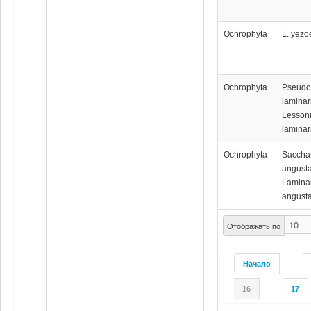
Ochrophyta
L. yezo
Ochrophyta
Pseudo
laminar
Lesson
laminar
Ochrophyta
Saccha
angusta
Lamina
angusta
Отображать по
Начало
16
17