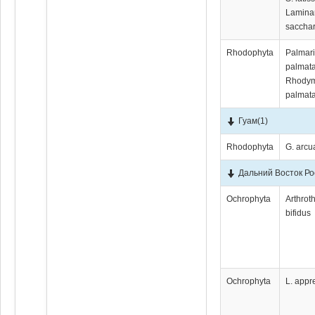
Lamina
sacchar
Rhodophyta
Palmar
palmata
Rhody
palmata
Гуам
(1)
Rhodophyta
G. arcu
Дальний Восток Ро
Ochrophyta
Arthro
bifidus
Ochrophyta
L. appr