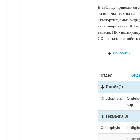
В таблице приводятся с
синонимы этих названи
- импортируемые виды;
культивирование; КП –
запасы; ПК - поликуль
СХ - сельское хозяйств
Добавить
Отдел
Вид
Гавайи
(1)
Rhodophyta
Gratelo
spp.
Германия
(3)
Ochrophyta
L. digit
S. latis