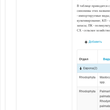
В таблице приводятся с
синонимы этих названи
- импортируемые виды;
культивирование; КП –
запасы; ПК - поликуль
СХ - сельское хозяйств
Добавить
Отдел
Вид
Европа
(2)
Rhodophyta
Мastoc
spp.
Rhodophyta
Palmar
palmata
Rhody
palmata