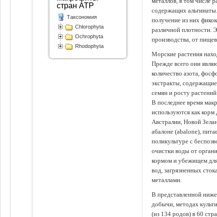
металлов, в том числе 
стран АТР
содержащих альгинаты.
Таксономия
получение из них фико
Chlorophyta
различной плотности. 
Ochrophyta
производства, от пище
Rhodophyta
Морские растения наход
Прежде всего они явля
количество азота, фосф
экстракты, содержащи
семян и росту растений
В последнее время мак
используются как корм
Австралии, Новой Зелан
абалоне (abalone), пит
поликультуре с беспоз
очистки воды от органи
кормом и убежищем для
вод, загрязненных сто
металлами.
В представленной ниже
добычи, методах культ
(из 134 родов) в 60 стр