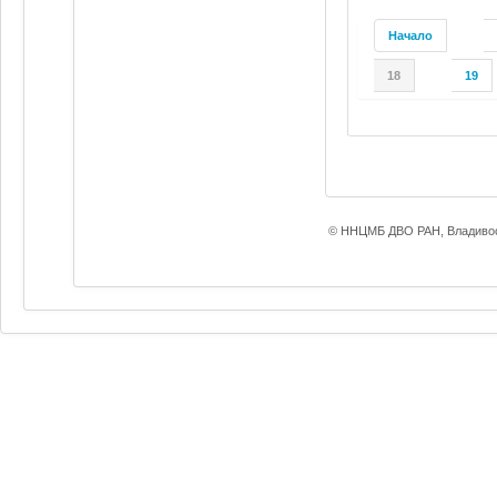
Начало
18
19
© ННЦМБ ДВО РАН, Владивос