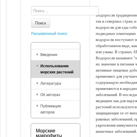
Водоросли традиционно
так и северных стран, 
Поиск
водоросли для еды соби
подводных плантациях 
Расширенный поиск
водоросли поступают на
обработанном виде, ка
или ульвы. В странах А
Введение
Водоросли называют "ов
их значение в питании 
Использование
активные пищевые доба
морских растений
применяют для улучшен
содержащую необходим
Литература
применяются в народно
заболеваний. В последн
Об авторах
медицине как для наруж
Публикации
растений используются 
авторов
защищающие ее от внеш
раковых заболеваний, 
укрепления иммунитета
Морские
кишечных заболеваний.
макрофиты