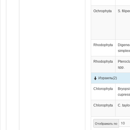
Ochrophyta
S. filip
Rhodophyta
Digene
simple
Rhodophyta
Pterocl
spp.
Израиль
(2)
Chlorophyta
Bryopsi
cupres
Chlorophyta
C. taylor
Отображать по