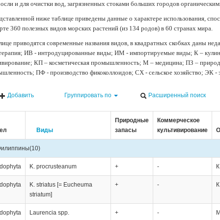
осли и для очистки вод, загрязненных стоками больших городов органически
дставленной ниже таблице приведены данные о характере использования, спос
рте 360 полезных видов морских растений (из 134 родов) в 60 странах мира.
лице приводятся современные названия видов, в квадратных скобках даны нед
терапия; ИВ - интродуцированные виды; ИМ - импортируемые виды; К – кули
ивирование; КП – косметическая промышленность; М – медицина; ПЗ – природн
шленность; ПФ - производство фикоколлоидов; СХ - сельское хозяйство; ЭК -
Добавить
Группировать по
Расширенный поиск
Природные
Коммерческое
ел
Виды
запасы
культивирование
О
Филиппины
(10)
dophyta
K. procrusteanum
+
-
К
dophyta
K. striatus [= Eucheuma
+
-
К
striatum]
dophyta
Laurencia spp.
+
-
М