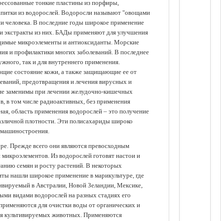
прессованные тонкие пластины из порфиры,
апитки из водорослей. Водоросли называют "овощами
ании человека. В последние годы широкое применение
ли экстракты из них. БАДы применяют для улучшения
одимые микроэлементы и антиоксиданты. Морские
ия и профилактики многих заболеваний. В последнее
ужного, так и для внутреннего применения.
ющие состояние кожи, а также защищающие ее от
еваний, предотвращения и лечения вирусных и
 не заменимы при лечении желудочно-кишечных
в, в том числе радиоактивных, без применения
ая, область применения водорослей – это получение
различной плотности. Эти полисахариды широко
 машиностроения.
уре. Прежде всего они являются превосходным
 микроэлементов. Из водорослей готовят настои и
анию семян и росту растений. В некоторых
иты нашли широкое применение в марикультуре, где
ивируемый в Австралии, Новой Зеландии, Мексике,
зными видами водорослей на разных стадиях его
 применяются для очистки воды от органических и
для культивируемых животных. Применяются