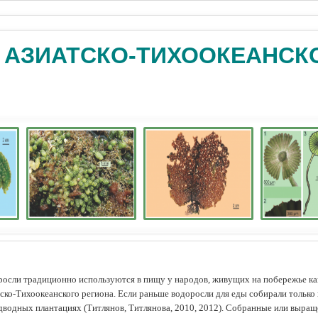
 АЗИАТСКО-ТИХООКЕАНСК
осли традиционно используются в пищу у народов, живущих на побережье как
ско-Тихоокеанского региона. Если раньше водоросли для еды собирали только 
дводных плантациях (Tитлянов, Титлянова, 2010, 2012). Собранные или выра