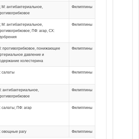
; М: антибактериальное,
Филиппины
ротивогрибковое
; М: антибактериальное,
Филиппины
ротивогрибковое; ПФ: агар, СХ:
добрения
: противогрибковое, понижающее
Филиппины
ртериальное давление и
одержание холестерина
: салаты
Филиппины
: антибактериальное,
Филиппины
ротивогрибковое
: салаты; ПФ: агар
Филиппины
: овощные рагу
Филиппины