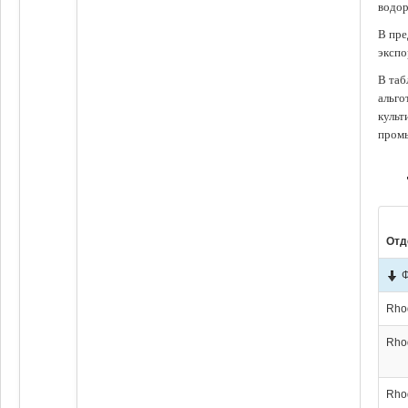
водор
В пре
экспо
В таб
альго
культ
промы
Отд
Rho
Rho
Rho