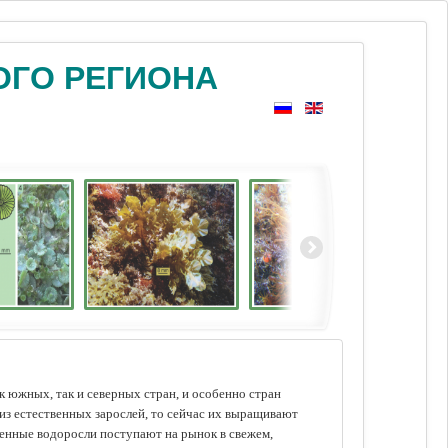
ОГО РЕГИОНА
 южных, так и северных стран, и особенно стран
из естественных зарослей, то сейчас их выращивают
щенные водоросли поступают на рынок в свежем,