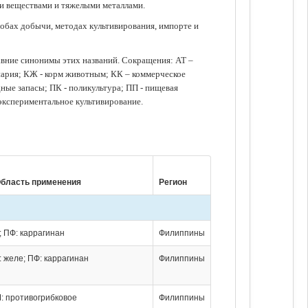
ми веществами и тяжелыми металлами.
обах добычи, методах культивирования, импорте и
авние синонимы этих названий. Сокращения: АТ –
нария; КЖ - корм животным; КК – коммерческое
ые запасы; ПК - поликультура; ПП - пищевая
 экспериментальное культивирование.
бласть применения
Регион
; ПФ: каррагинан
Филиппины
: желе; ПФ: каррагинан
Филиппины
: противогрибковое
Филиппины