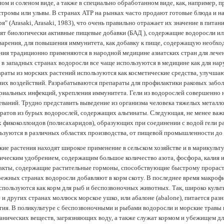
ом и соленом виде, а также в специально обработанном виде, как, например, 
тромы или ульвы. В странах АТР на рынках часто продают готовые блюда и н
ря" (Arasaki, Arasaki, 1983), что очень правильно отражает их значение в пит
ят биологически активные пищевые добавки (БАД ), содержащие водоросли и
арения, для повышения иммунитета, как добавку к пище, содержащую необх
ния традиционно применяются в народной медицине азиатских стран для лечен
 в западных странах водоросли все чаще используются в медицине как для нар
раты из морских растений используются как косметические средства, улучша
их воздействий. Разрабатываются препараты для профилактики раковых забол
риальных инфекций, укрепления иммунитета. Гели из водорослей совершенно
еваний. Трудно представить выведение из организма человека тяжелых металло
ратов из бурых водорослей, содержащих альгинаты. Следующая, не менее важн
х фикоколлоидов (полисахаридов), образующих при соединении с водой гели 
ьзуются в различных областях производства, от пищевой промышленности до
ие растения находят широкое применение в сельском хозяйстве и в марикульт
ическим удобрением, содержащим большое количество азота, фосфора, калия и
акты, содержащие растительные гормоны, способствующие быстрому прораст
ежных странах водоросли добавляют в корм скоту. В последнее время макроф
спользуются как корм для рыб и беспозвоночных животных. Так, широко культ
 и других странах моллюск морское ушко, или абалоне (abalone), питается ра
тия. В поликультуре с беспозвоночными и рыбами водоросли и морские травы
анических веществ, загрязняющих воду, а также служат кормом и убежищем 