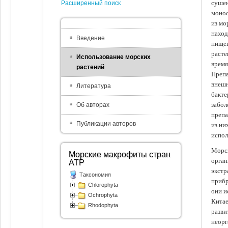
сушен
Расширенный поиск
монос
из мо
наход
Введение
пищев
расте
Использование морских
время
растений
Препа
внешн
Литература
бакте
забол
Об авторах
препа
Публикации авторов
из ни
испол
Морск
Морские макрофиты стран
орган
АТР
экстр
Таксономия
прибр
Chlorophyta
они и
Ochrophyta
Китае
Rhodophyta
разви
неорг