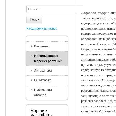
Водоросли традиционно
так и северных стран, 
Поиск
водоросли для еды соби
подводных плантациях 
Расширенный поиск
водоросли поступают на
обработанном виде, ка
или ульвы. В странах А
Введение
Водоросли называют "ов
их значение в питании 
Использование
активные пищевые доба
морских растений
применяют для улучшен
содержащую необходим
Литература
применяются в народно
заболеваний. В последн
Об авторах
медицине как для наруж
Публикации
растений используются 
авторов
защищающие ее от внеш
раковых заболеваний, 
укрепления иммунитета
Морские
кишечных заболеваний.
макрофиты