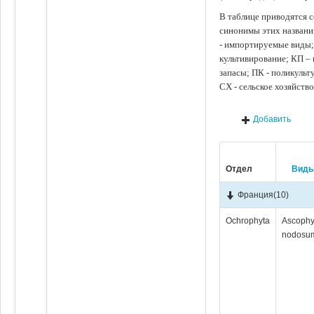
В таблице приводятся с
синонимы этих названи
- импортируемые виды;
культивирование; КП –
запасы; ПК - поликуль
СХ - сельское хозяйств
Добавить
Отдел
Вид
Франция
(10)
Ochrophyta
Ascophy
nodosu