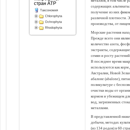
металлов, в том числе 
стран АТР
содержащих альгинаты.
Таксономия
получение из них фико
Chlorophyta
различной плотности. 
Ochrophyta
производства, от пище
Rhodophyta
Морские растения наход
Прежде всего они явля
количество азота, фосф
экстракты, содержащи
семян и росту растений
В последнее время мак
используются как корм
Австралии, Новой Зелан
абалоне (abalone), пит
поликультуре с беспоз
очистки воды от органи
кормом и убежищем для
вод, загрязненных сто
металлами.
В представленной ниже
добычи, методах культ
(из 134 родов) в 60 стр