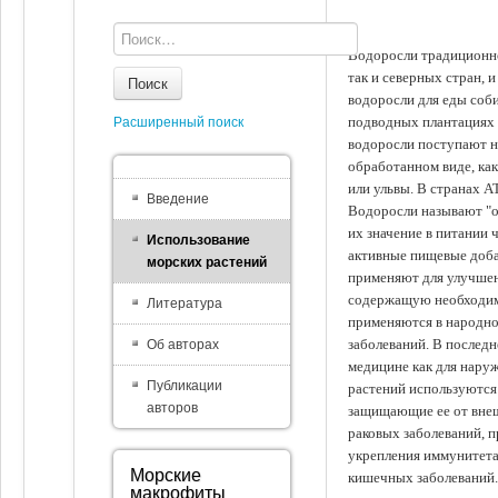
Водоросли традиционно
так и северных стран, 
Поиск
водоросли для еды соби
подводных плантациях 
Расширенный поиск
водоросли поступают на
обработанном виде, ка
или ульвы. В странах А
Введение
Водоросли называют "ов
их значение в питании 
Использование
активные пищевые доба
морских растений
применяют для улучшен
содержащую необходим
Литература
применяются в народно
заболеваний. В последн
Об авторах
медицине как для наруж
Публикации
растений используются 
авторов
защищающие ее от внеш
раковых заболеваний, 
укрепления иммунитета
Морские
кишечных заболеваний.
макрофиты