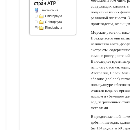
металлов, в том числе 
стран АТР
содержащих альгинаты.
Таксономия
получение из них фико
Chlorophyta
различной плотности. 
Ochrophyta
производства, от пище
Rhodophyta
Морские растения наход
Прежде всего они явля
количество азота, фосф
экстракты, содержащи
семян и росту растений
В последнее время мак
используются как корм
Австралии, Новой Зелан
абалоне (abalone), пит
поликультуре с беспоз
очистки воды от органи
кормом и убежищем для
вод, загрязненных сто
металлами.
В представленной ниже
добычи, методах культ
(из 134 родов) в 60 стр