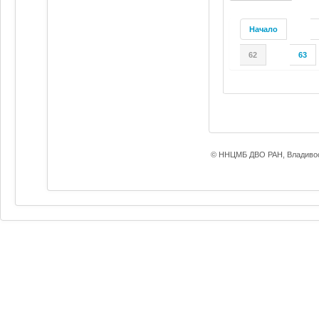
Начало
62
63
© ННЦМБ ДВО РАН, Владивос