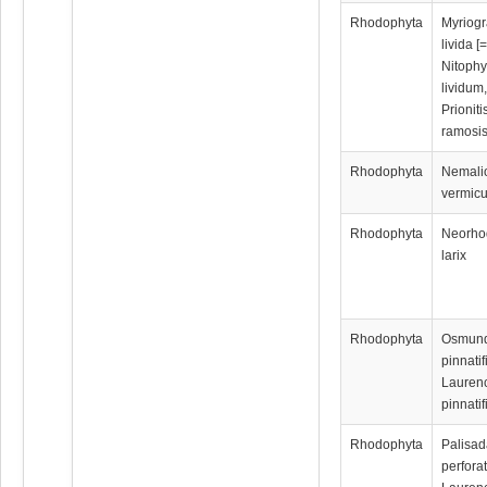
Rhodophyta
Myriog
livida [
Nitophy
lividum
Prioniti
ramosi
Rhodophyta
Nemali
vermicu
Rhodophyta
Neorho
larix
Rhodophyta
Osmun
pinnatif
Lauren
pinnatif
Rhodophyta
Palisa
perforat