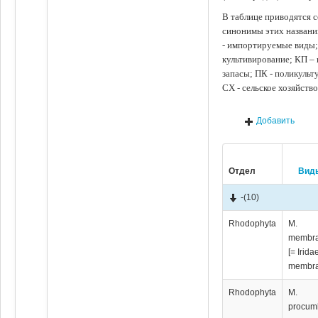
В таблице приводятся с
синонимы этих названи
- импортируемые виды;
культивирование; КП –
запасы; ПК - поликуль
СХ - сельское хозяйств
Добавить
Отдел
Вид
-
(10)
Rhodophyta
M.
membr
[= Irida
membra
Rhodophyta
M.
procum