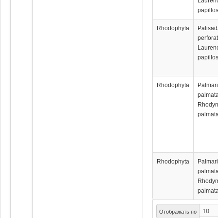
Lauren
papillo
Rhodophyta
Palisa
perforat
Lauren
papillo
Rhodophyta
Palmar
palmata
Rhody
palmata
Rhodophyta
Palmar
palmata
Rhody
palmata
Отображать по