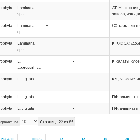
rophyta
Laminaria
+
+
АТ; М: лечение
spp.
запора, язвы, 
rophyta
Laminaria
+
-
СХ: корм для кр
spp.
rophyta
Laminaria
+
+
К; КЖ; СХ: удоб
spp.
rophyta
L.
+
-
К: салаты, сло
appressirhisa
rophyta
L. digitata
+
-
КЖ; М: космети
rophyta
L. digitata
+
-
ПФ: альгинаты
rophyta
L. digitata
+
-
ПФ: альгинаты
Страница 22 из 85
бражать по
Начало
Пред.
17
18
19
20