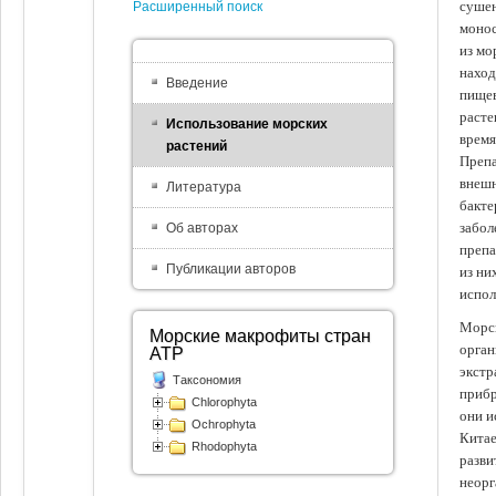
сушен
Расширенный поиск
монос
из мо
наход
Введение
пищев
расте
Использование морских
время
растений
Препа
внешн
Литература
бакте
забол
Об авторах
препа
Публикации авторов
из ни
испол
Морск
Морские макрофиты стран
орган
АТР
экстр
Таксономия
прибр
Chlorophyta
они и
Ochrophyta
Китае
Rhodophyta
разви
неорг