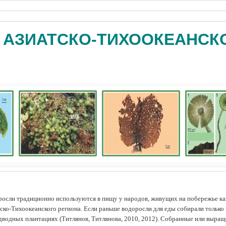
 АЗИАТСКО-ТИХООКЕАНСК
осли традиционно используются в пищу у народов, живущих на побережье как
ско-Тихоокеанского региона. Если раньше водоросли для еды собирали только 
дводных плантациях (Tитлянов, Титлянова, 2010, 2012). Собранные или выра