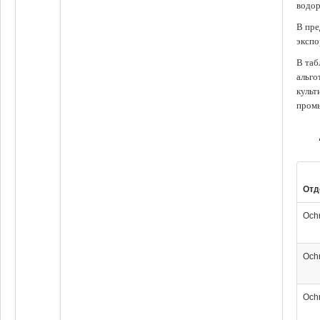
водор
В пре
экспо
В таб
альго
культ
промы
Отд
Och
Och
Och