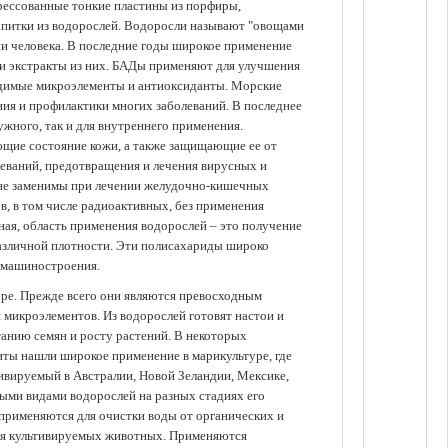
прессованные тонкие пластины из порфиры,
апитки из водорослей. Водоросли называют "овощами
ании человека. В последние годы широкое применение
ли экстракты из них. БАДы применяют для улучшения
одимые микроэлементы и антиоксиданты. Морские
ия и профилактики многих заболеваний. В последнее
ужного, так и для внутреннего применения.
ющие состояние кожи, а также защищающие ее от
еваний, предотвращения и лечения вирусных и
 не заменимы при лечении желудочно-кишечных
в, в том числе радиоактивных, без применения
ая, область применения водорослей – это получение
различной плотности. Эти полисахариды широко
 машиностроения.
уре. Прежде всего они являются превосходным
 микроэлементов. Из водорослей готовят настои и
анию семян и росту растений. В некоторых
иты нашли широкое применение в марикультуре, где
ивируемый в Австралии, Новой Зеландии, Мексике,
зными видами водорослей на разных стадиях его
 применяются для очистки воды от органических и
для культивируемых животных. Применяются