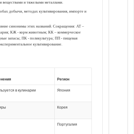
ми веществами и тяжелыми металлами.
обах добычи, методах культивирования, импорте и
авние синонимы этих названий. Сокращения: АТ –
нария; КЖ - корм животным; КК – коммерческое
ые запасы; ПК - поликультура; ПП - пищевая
 экспериментальное культивирование.
енения
Регион
льзуется в кулинарии
Япония
ниры
Корея
Португалия