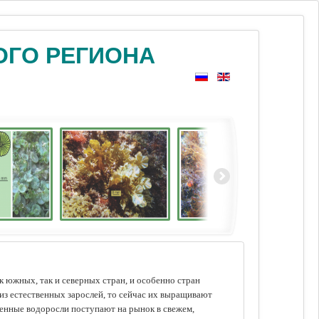
ОГО РЕГИОНА
 южных, так и северных стран, и особенно стран
из естественных зарослей, то сейчас их выращивают
щенные водоросли поступают на рынок в свежем,