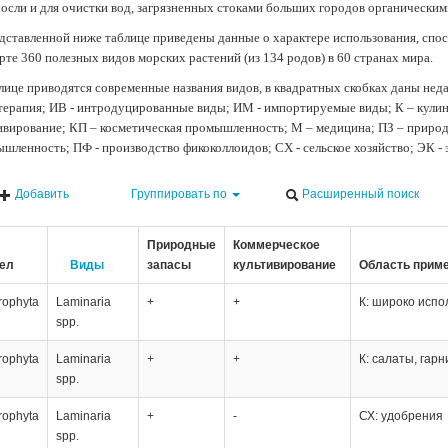
осли и для очистки вод, загрязненных стоками больших городов органически
дставленной ниже таблице приведены данные о характере использования, спос
рте 360 полезных видов морских растений (из 134 родов) в 60 странах мира.
лице приводятся современные названия видов, в квадратных скобках даны нед
терапия; ИВ - интродуцированные виды; ИМ - импортируемые виды; К – кули
ивирование; КП – косметическая промышленность; М – медицина; ПЗ – природн
шленность; ПФ - производство фикоколлоидов; СХ - сельское хозяйство; ЭК -
Добавить
Группировать по
Расширенный поиск
Природные
Коммерческое
ел
Виды
запасы
культивирование
Область прим
rophyta
Laminaria
+
+
К: широко испо
spp.
rophyta
Laminaria
+
+
К: салаты, гар
spp.
rophyta
Laminaria
+
-
СХ: удобрения
spp.