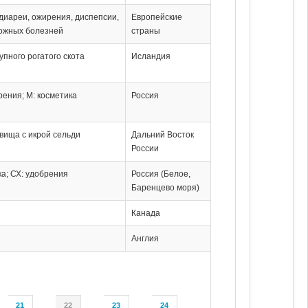
 диареи, ожирения, диспепсии,
Европейские
кожных болезней
страны
упного рогатого скота
Исландия
рения; М: косметика
Россия
евища с икрой сельди
Дальний Восток
России
ка; СХ: удобрения
Россия (Белое,
Баренцево моря)
Канада
Англия
21
22
23
24