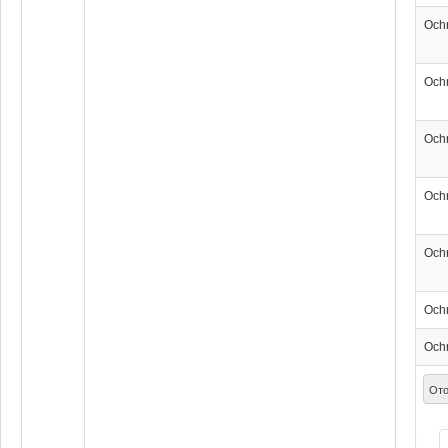
Och
Och
Och
Och
Och
Och
Och
Ото