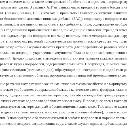
ом и соленом виде, а также в специально обработанном виде, как, например, 
тромы или ульвы. В странах АТР на рынках часто продают готовые блюда и н
ря" (Arasaki, Arasaki, 1983), что очень правильно отражает их значение в пит
ят биологически активные пищевые добавки (БАД ), содержащие водоросли и
арения, для повышения иммунитета, как добавку к пище, содержащую необх
ния традиционно применяются в народной медицине азиатских стран для лечен
 в западных странах водоросли все чаще используются в медицине как для нар
раты из морских растений используются как косметические средства, улучша
их воздействий. Разрабатываются препараты для профилактики раковых забол
риальных инфекций, укрепления иммунитета. Гели из водорослей совершенно
еваний. Трудно представить выведение из организма человека тяжелых металло
ратов из бурых водорослей, содержащих альгинаты. Следующая, не менее важн
х фикоколлоидов (полисахаридов), образующих при соединении с водой гели 
ьзуются в различных областях производства, от пищевой промышленности до
ие растения находят широкое применение в сельском хозяйстве и в марикульт
ическим удобрением, содержащим большое количество азота, фосфора, калия и
акты, содержащие растительные гормоны, способствующие быстрому прораст
ежных странах водоросли добавляют в корм скоту. В последнее время макроф
спользуются как корм для рыб и беспозвоночных животных. Так, широко культ
 и других странах моллюск морское ушко, или абалоне (abalone), питается ра
тия. В поликультуре с беспозвоночными и рыбами водоросли и морские травы
анических веществ, загрязняющих воду, а также служат кормом и убежищем 