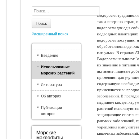
Водоросли традиционно
так и северных стран, 
Поиск
водоросли для еды соби
подводных плантациях 
Расширенный поиск
водоросли поступают на
обработанном виде, ка
или ульвы. В странах А
Введение
Водоросли называют "ов
их значение в питании 
Использование
активные пищевые доба
морских растений
применяют для улучшен
содержащую необходим
Литература
применяются в народно
заболеваний. В последн
Об авторах
медицине как для наруж
Публикации
растений используются 
авторов
защищающие ее от внеш
раковых заболеваний, 
укрепления иммунитета
Морские
кишечных заболеваний.
макрофиты