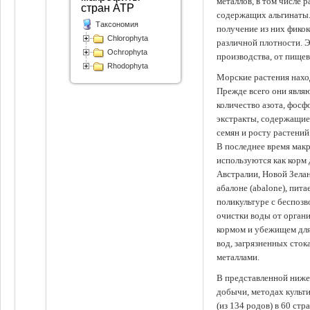
металлов, в том числе 
стран АТР
содержащих альгинаты.
Таксономия
получение из них фико
Chlorophyta
различной плотности. 
Ochrophyta
производства, от пище
Rhodophyta
Морские растения наход
Прежде всего они явля
количество азота, фосф
экстракты, содержащи
семян и росту растений
В последнее время мак
используются как корм
Австралии, Новой Зелан
абалоне (abalone), пит
поликультуре с беспоз
очистки воды от органи
кормом и убежищем для
вод, загрязненных сто
металлами.
В представленной ниже
добычи, методах культ
(из 134 родов) в 60 стр