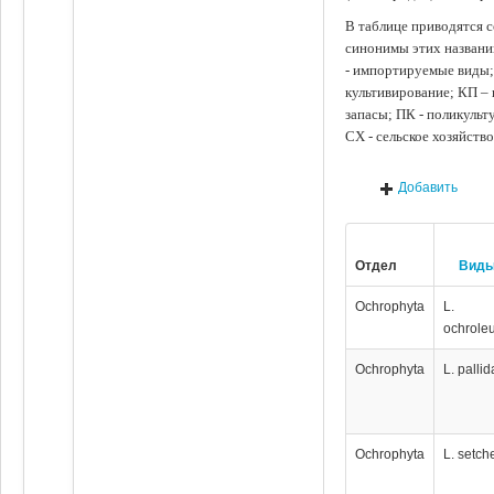
В таблице приводятся с
синонимы этих названи
- импортируемые виды;
культивирование; КП –
запасы; ПК - поликуль
СХ - сельское хозяйств
Добавить
Отдел
Вид
Ochrophyta
L.
ochrole
Ochrophyta
L. pallid
Ochrophyta
L. setche