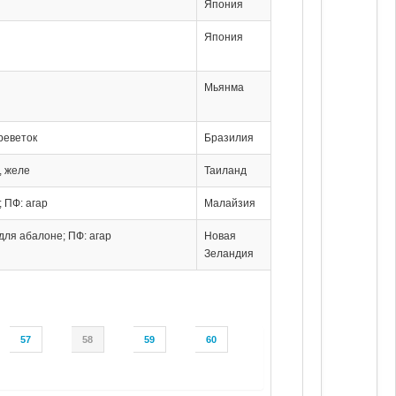
Япония
Япония
Мьянма
реветок
Бразилия
, желе
Таиланд
; ПФ: агар
Малайзия
для абалоне; ПФ: агар
Новая
Зеландия
57
58
59
60