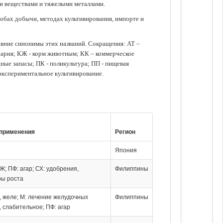
ми веществами и тяжелыми металлами.
обах добычи, методах культивирования, импорте и
авние синонимы этих названий. Сокращения: АТ –
нария; КЖ - корм животным; КК – коммерческое
ые запасы; ПК - поликультура; ПП - пищевая
 экспериментальное культивирование.
применения
Регион
Япония
КЖ; ПФ: агар; СХ: удобрения,
Филиппины
ры роста
, желе; М: лечение желудочных
Филиппины
 слабительное; ПФ: агар