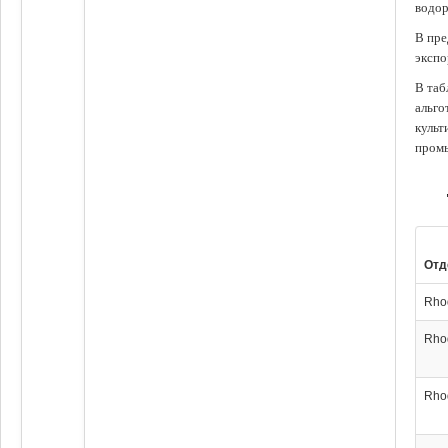
водор
В пре
экспо
В таб
альго
культ
промы
Отд
Rho
Rho
Rho