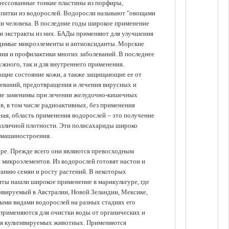
прессованные тонкие пластины из порфиры,
апитки из водорослей. Водоросли называют "овощами
ании человека. В последние годы широкое применение
ли экстракты из них. БАДы применяют для улучшения
одимые микроэлементы и антиоксиданты. Морские
ия и профилактики многих заболеваний. В последнее
ужного, так и для внутреннего применения.
ющие состояние кожи, а также защищающие ее от
еваний, предотвращения и лечения вирусных и
 не заменимы при лечении желудочно-кишечных
в, в том числе радиоактивных, без применения
ая, область применения водорослей – это получение
различной плотности. Эти полисахариды широко
 машиностроения.
уре. Прежде всего они являются превосходным
 микроэлементов. Из водорослей готовят настои и
анию семян и росту растений. В некоторых
иты нашли широкое применение в марикультуре, где
ивируемый в Австралии, Новой Зеландии, Мексике,
зными видами водорослей на разных стадиях его
 применяются для очистки воды от органических и
для культивируемых животных. Применяются