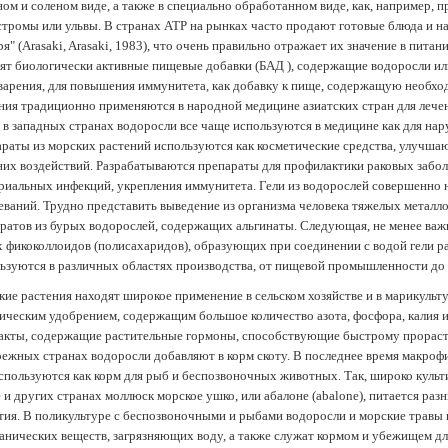
ом и соленом виде, а также в специально обработанном виде, как, например, 
тромы или ульвы. В странах АТР на рынках часто продают готовые блюда и н
ря" (Arasaki, Arasaki, 1983), что очень правильно отражает их значение в пит
ят биологически активные пищевые добавки (БАД ), содержащие водоросли и
арения, для повышения иммунитета, как добавку к пище, содержащую необх
ния традиционно применяются в народной медицине азиатских стран для лечен
 в западных странах водоросли все чаще используются в медицине как для нар
раты из морских растений используются как косметические средства, улучша
их воздействий. Разрабатываются препараты для профилактики раковых забол
риальных инфекций, укрепления иммунитета. Гели из водорослей совершенно
еваний. Трудно представить выведение из организма человека тяжелых металло
ратов из бурых водорослей, содержащих альгинаты. Следующая, не менее важн
х фикоколлоидов (полисахаридов), образующих при соединении с водой гели 
ьзуются в различных областях производства, от пищевой промышленности до
ие растения находят широкое применение в сельском хозяйстве и в марикульт
ическим удобрением, содержащим большое количество азота, фосфора, калия и
акты, содержащие растительные гормоны, способствующие быстрому прораст
ежных странах водоросли добавляют в корм скоту. В последнее время макроф
спользуются как корм для рыб и беспозвоночных животных. Так, широко культ
 и других странах моллюск морское ушко, или абалоне (abalone), питается ра
тия. В поликультуре с беспозвоночными и рыбами водоросли и морские травы
анических веществ, загрязняющих воду, а также служат кормом и убежищем 