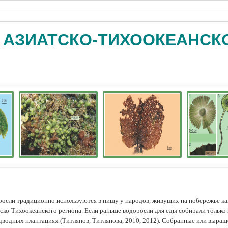
 АЗИАТСКО-ТИХООКЕАНСК
осли традиционно используются в пищу у народов, живущих на побережье как
ско-Тихоокеанского региона. Если раньше водоросли для еды собирали только 
дводных плантациях (Tитлянов, Титлянова, 2010, 2012). Собранные или выра