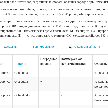
осли и для очистки вод, загрязненных стоками больших городов органически
дставленной ниже таблице приведены данные о характере использования, спос
рте 360 полезных видов морских растений (из 134 родов) в 60 странах мира.
лице приводятся современные названия видов, в квадратных скобках даны нед
терапия; ИВ - интродуцированные виды; ИМ - импортируемые виды; К – кули
ивирование; КП – косметическая промышленность; М – медицина; ПЗ – природн
шленность; ПФ - производство фикоколлоидов; СХ - сельское хозяйство; ЭК -
Добавить
Группировать по
Расширенный поиск
Природные
Коммерческое
ел
Виды
запасы
культивирование
Область 
dophyta
G. arcuata
+
-
К: салаты
dophyta
G. arcuata
+
-
К: желе; 
регулято
dophyta
G. blodgettii
+
-
К: салаты
болезней,