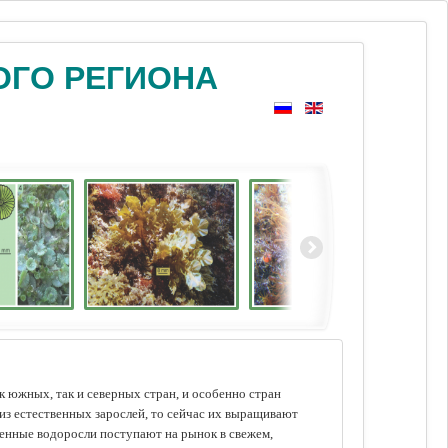
ОГО РЕГИОНА
 южных, так и северных стран, и особенно стран
из естественных зарослей, то сейчас их выращивают
щенные водоросли поступают на рынок в свежем,