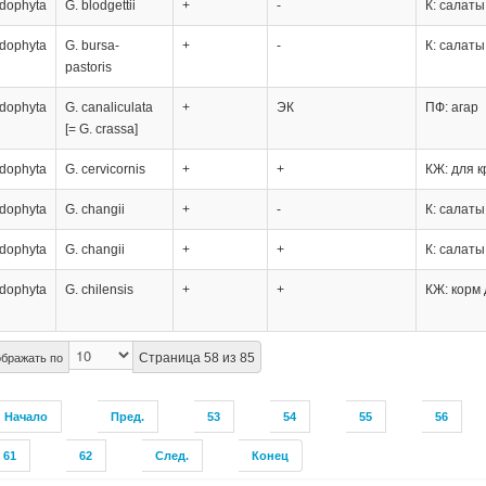
dophyta
G. blodgettii
+
-
К: салаты
dophyta
G. bursa-
+
-
К: салаты
pastoris
dophyta
G. canaliculata
+
ЭК
ПФ: агар
[= G. crassa]
dophyta
G. cervicornis
+
+
КЖ: для к
dophyta
G. changii
+
-
К: салаты
dophyta
G. changii
+
+
К: салаты
dophyta
G. chilensis
+
+
КЖ: корм 
Страница 58 из 85
бражать по
Начало
Пред.
53
54
55
56
61
62
След.
Конец