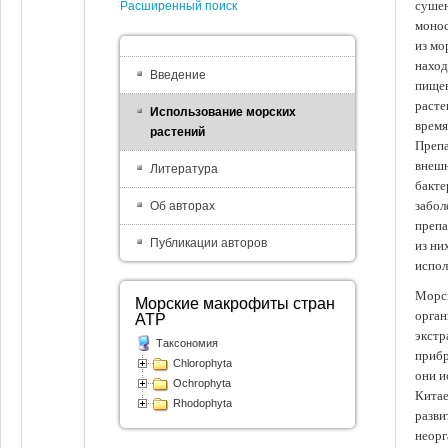
сушен
Расширенный поиск
монос
из мо
наход
Введение
пищев
расте
Использование морских
время
растений
Препа
внешн
Литература
бакте
забол
Об авторах
препа
Публикации авторов
из ни
испол
Морск
Морские макрофиты стран
орган
АТР
экстр
Таксономия
прибр
Chlorophyta
они и
Ochrophyta
Китае
Rhodophyta
разви
неорг