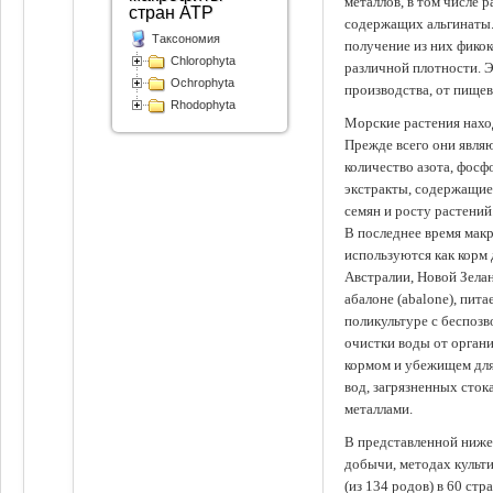
металлов, в том числе 
стран АТР
содержащих альгинаты.
Таксономия
получение из них фико
Chlorophyta
различной плотности. 
Ochrophyta
производства, от пище
Rhodophyta
Морские растения наход
Прежде всего они явля
количество азота, фосф
экстракты, содержащи
семян и росту растений
В последнее время мак
используются как корм
Австралии, Новой Зелан
абалоне (abalone), пит
поликультуре с беспоз
очистки воды от органи
кормом и убежищем для
вод, загрязненных сто
металлами.
В представленной ниже
добычи, методах культ
(из 134 родов) в 60 стр