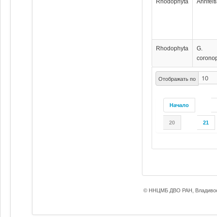
Rhodophyta
Ahnfelt
Rhodophyta
G.
coronop
Отображать по
Начало
20
21
© ННЦМБ ДВО РАН, Владивос