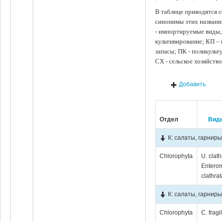
В таблице приводятся с
синонимы этих названи
- импортируемые виды;
культивирование; КП –
запасы; ПК - поликуль
СХ - сельское хозяйств
Добавить
Отдел
Вид
К: салаты, гарниры
Chlorophyta
U. clath
Entero
clathrat
К: салаты, гарнир
Chlorophyta
C. fragi