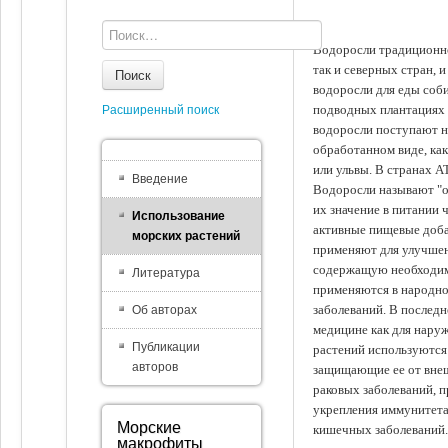
Водоросли традиционно
так и северных стран, 
Поиск
водоросли для еды соби
подводных плантациях 
Расширенный поиск
водоросли поступают на
обработанном виде, ка
или ульвы. В странах А
Введение
Водоросли называют "ов
их значение в питании 
Использование
активные пищевые доба
морских растений
применяют для улучшен
содержащую необходим
Литература
применяются в народно
заболеваний. В последн
Об авторах
медицине как для наруж
Публикации
растений используются 
авторов
защищающие ее от внеш
раковых заболеваний, 
укрепления иммунитета
Морские
кишечных заболеваний.
макрофиты