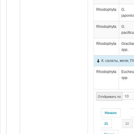
Rhodophyta
G.
japoni
Rhodophyta
G.
pacific
Rhodophyta
Gracila
spp.
К: салаты, желе; П
Rhodophyta
Euche
spp.
Отображать по
Начало
21
22