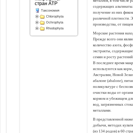
металлов, в том числе 
стран АТР
содержащих альгинаты.
Таксономия
получение из них фико
Chlorophyta
различной плотности. 
Ochrophyta
производства, от пище
Rhodophyta
Морские растения наход
Прежде всего они явля
количество азота, фосф
экстракты, содержащи
семян и росту растений
В последнее время мак
используются как корм
Австралии, Новой Зелан
абалоне (abalone), пит
поликультуре с беспоз
очистки воды от органи
кормом и убежищем для
вод, загрязненных сто
металлами.
В представленной ниже
добычи, методах культ
(из 134 родов) в 60 стр