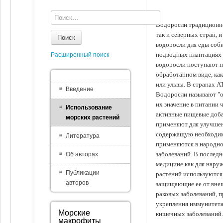
Водоросли традиционно
так и северных стран, 
Поиск
водоросли для еды соби
подводных плантациях 
Расширенный поиск
водоросли поступают на
обработанном виде, ка
или ульвы. В странах А
Введение
Водоросли называют "ов
их значение в питании 
Использование
активные пищевые доба
морских растений
применяют для улучшен
содержащую необходим
Литература
применяются в народно
заболеваний. В последн
Об авторах
медицине как для наруж
Публикации
растений используются 
авторов
защищающие ее от внеш
раковых заболеваний, 
укрепления иммунитета
Морские
кишечных заболеваний.
макрофиты