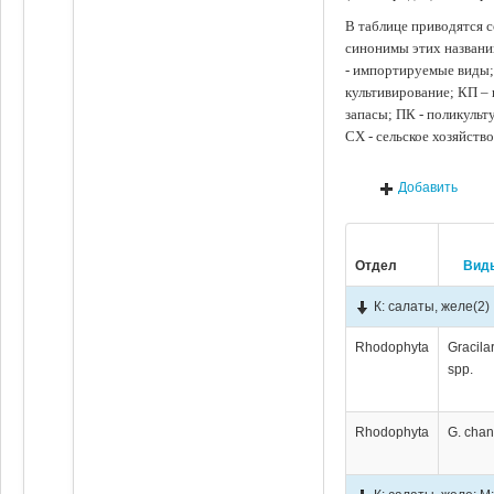
В таблице приводятся с
синонимы этих названи
- импортируемые виды;
культивирование; КП –
запасы; ПК - поликуль
СХ - сельское хозяйств
Добавить
Отдел
Вид
К: салаты, желе
(2)
Rhodophyta
Gracila
spp.
Rhodophyta
G. chan