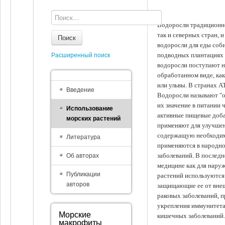
Водоросли традиционно
так и северных стран, 
Поиск
водоросли для еды соби
подводных плантациях 
Расширенный поиск
водоросли поступают на
обработанном виде, ка
или ульвы. В странах А
Введение
Водоросли называют "ов
их значение в питании 
Использование
активные пищевые доба
морских растений
применяют для улучшен
содержащую необходим
Литература
применяются в народно
заболеваний. В последн
Об авторах
медицине как для наруж
Публикации
растений используются 
авторов
защищающие ее от внеш
раковых заболеваний, 
укрепления иммунитета
Морские
кишечных заболеваний.
макрофиты