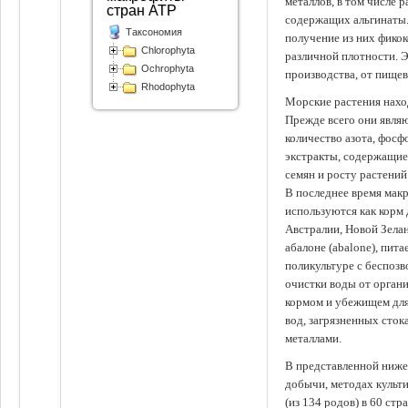
металлов, в том числе 
стран АТР
содержащих альгинаты.
Таксономия
получение из них фико
Chlorophyta
различной плотности. 
Ochrophyta
производства, от пище
Rhodophyta
Морские растения наход
Прежде всего они явля
количество азота, фосф
экстракты, содержащи
семян и росту растений
В последнее время мак
используются как корм
Австралии, Новой Зелан
абалоне (abalone), пит
поликультуре с беспоз
очистки воды от органи
кормом и убежищем для
вод, загрязненных сто
металлами.
В представленной ниже
добычи, методах культ
(из 134 родов) в 60 стр