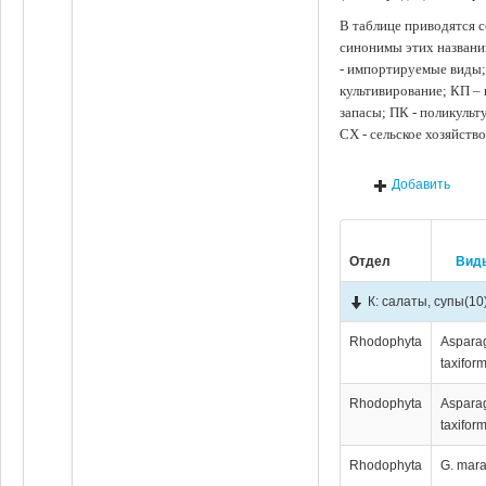
В таблице приводятся с
синонимы этих названи
- импортируемые виды;
культивирование; КП –
запасы; ПК - поликуль
СХ - сельское хозяйств
Добавить
Отдел
Вид
К: салаты, супы
(10
Rhodophyta
Aspara
taxiform
Rhodophyta
Aspara
taxiform
Rhodophyta
G. mar