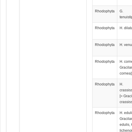
Rhodophyta
G.
tenuisti
Rhodophyta
H. dilat
Rhodophyta
H. venu
Rhodophyta
H. corn
Gracila
cornea]
Rhodophyta
H.
crassis
[= Graci
crassis
Rhodophyta
H. eduli
Gracila
edulis, 
licheno