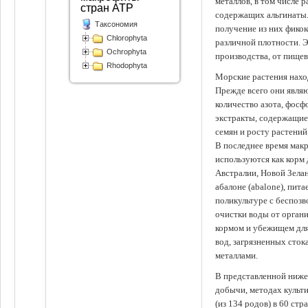
металлов, в том числе 
стран АТР
содержащих альгинаты.
Таксономия
получение из них фико
Chlorophyta
различной плотности. 
Ochrophyta
производства, от пище
Rhodophyta
Морские растения наход
Прежде всего они явля
количество азота, фосф
экстракты, содержащи
семян и росту растений
В последнее время мак
используются как корм
Австралии, Новой Зелан
абалоне (abalone), пит
поликультуре с беспоз
очистки воды от органи
кормом и убежищем для
вод, загрязненных сто
металлами.
В представленной ниже
добычи, методах культ
(из 134 родов) в 60 стр