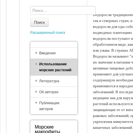
Водоросли традиционно
так и северных стран, 
Поиск
водоросли для еды соби
подводных плантациях 
Расширенный поиск
водоросли поступают на
обработанном виде, ка
или ульвы. В странах А
Введение
Водоросли называют "ов
их значение в питании 
Использование
активные пищевые доба
морских растений
применяют для улучшен
содержащую необходим
Литература
применяются в народно
заболеваний. В последн
Об авторах
медицине как для наруж
Публикации
растений используются 
авторов
защищающие ее от внеш
раковых заболеваний, 
укрепления иммунитета
Морские
кишечных заболеваний.
макрофиты