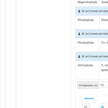
Magnoliophyta
Zoste
М: источник антик
Rhodophyta
Dilse
М: источник антио
Rhodophyta
Ch. 
М: источник антио
Ochrophyta
S. mi
kjel
Отображать по
Начало
55
56