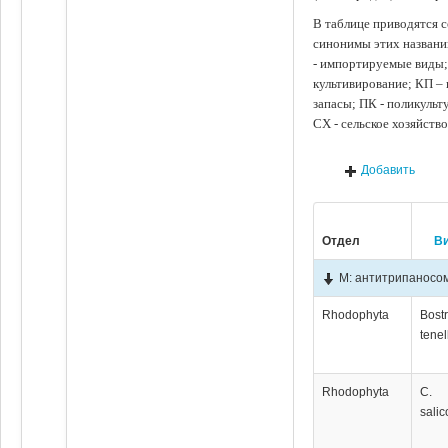
В таблице приводятся с
синонимы этих названи
- импортируемые виды;
культивирование; КП –
запасы; ПК - поликуль
СХ - сельское хозяйств
Добавить
Отдел
В
М: антитрипаносо
Rhodophyta
Bost
tenel
Rhodophyta
C.
salic