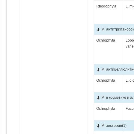
Rhodophyta
L. mi
М: антитрипаносо
Ochrophyta
Lobo
vari
М: антицеллюлит
Ochrophyta
L. di
М: в косметике и а
Ochrophyta
Fucu
М: зостерин
(1)