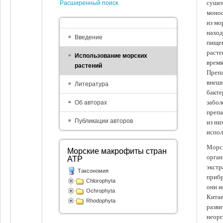
сушен
Расширенный поиск
монос
из мо
наход
Введение
пищев
расте
Использование морских
время
растений
Препа
внешн
Литература
бакте
забол
Об авторах
препа
Публикации авторов
из ни
испол
Морск
Морские макрофиты стран
орган
АТР
экстр
Таксономия
прибр
Chlorophyta
они и
Ochrophyta
Китае
Rhodophyta
разви
неорг