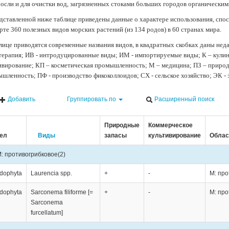
осли и для очистки вод, загрязненных стоками больших городов органически
дставленной ниже таблице приведены данные о характере использования, спос
рте 360 полезных видов морских растений (из 134 родов) в 60 странах мира.
лице приводятся современные названия видов, в квадратных скобках даны нед
терапия; ИВ - интродуцированные виды; ИМ - импортируемые виды; К – кули
ивирование; КП – косметическая промышленность; М – медицина; ПЗ – природн
шленность; ПФ - производство фикоколлоидов; СХ - сельское хозяйство; ЭК -
Добавить
Группировать по
Расширенный поиск
Природные
Коммерческое
ел
Виды
запасы
культивирование
Облас
: противогрибковое
(2)
dophyta
Laurencia spp.
+
-
М: про
dophyta
Sarconema filiforme [=
+
-
М: про
Sarconema
furcellatum]