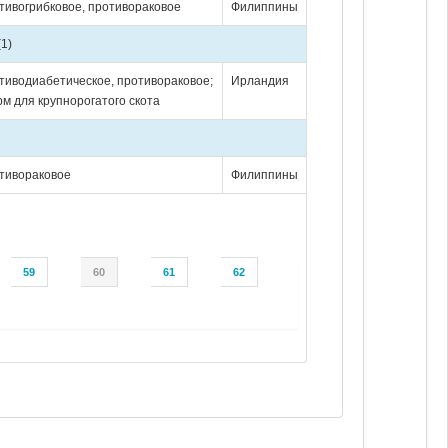
тивогрибковое, противораковое
Филиппины
(1)
тиводиабетическое, противораковое;
Ирландия
рм для крупнорогатого скота
отивораковое
Филиппины
59
60
61
62