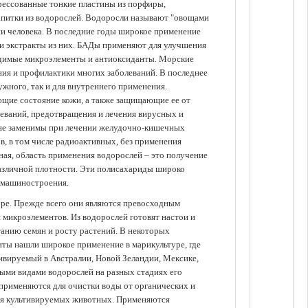
прессованные тонкие пластины из порфиры,
апитки из водорослей. Водоросли называют "овощами
ании человека. В последние годы широкое применение
ли экстракты из них. БАДы применяют для улучшения
одимые микроэлементы и антиоксиданты. Морские
ия и профилактики многих заболеваний. В последнее
ужного, так и для внутреннего применения.
ющие состояние кожи, а также защищающие ее от
еваний, предотвращения и лечения вирусных и
 не заменимы при лечении желудочно-кишечных
в, в том числе радиоактивных, без применения
ая, область применения водорослей – это получение
различной плотности. Эти полисахариды широко
 машиностроения.
уре. Прежде всего они являются превосходным
 микроэлементов. Из водорослей готовят настои и
анию семян и росту растений. В некоторых
иты нашли широкое применение в марикультуре, где
ивируемый в Австралии, Новой Зеландии, Мексике,
зными видами водорослей на разных стадиях его
 применяются для очистки воды от органических и
для культивируемых животных. Применяются