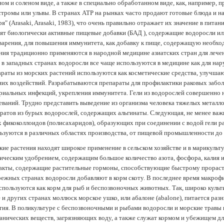
ом и соленом виде, а также в специально обработанном виде, как, например, 
тромы или ульвы. В странах АТР на рынках часто продают готовые блюда и н
ря" (Arasaki, Arasaki, 1983), что очень правильно отражает их значение в пит
ят биологически активные пищевые добавки (БАД ), содержащие водоросли и
арения, для повышения иммунитета, как добавку к пище, содержащую необх
ния традиционно применяются в народной медицине азиатских стран для лечен
 в западных странах водоросли все чаще используются в медицине как для нар
раты из морских растений используются как косметические средства, улучша
их воздействий. Разрабатываются препараты для профилактики раковых забол
риальных инфекций, укрепления иммунитета. Гели из водорослей совершенно
еваний. Трудно представить выведение из организма человека тяжелых металло
ратов из бурых водорослей, содержащих альгинаты. Следующая, не менее важн
х фикоколлоидов (полисахаридов), образующих при соединении с водой гели 
ьзуются в различных областях производства, от пищевой промышленности до
ие растения находят широкое применение в сельском хозяйстве и в марикульт
ическим удобрением, содержащим большое количество азота, фосфора, калия и
акты, содержащие растительные гормоны, способствующие быстрому прораст
ежных странах водоросли добавляют в корм скоту. В последнее время макроф
спользуются как корм для рыб и беспозвоночных животных. Так, широко культ
 и других странах моллюск морское ушко, или абалоне (abalone), питается ра
тия. В поликультуре с беспозвоночными и рыбами водоросли и морские травы
анических веществ, загрязняющих воду, а также служат кормом и убежищем 