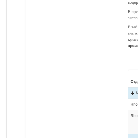
водор
В пре
экспо
В таб
альго
культ
промы
Отд
М
Rho
Rho