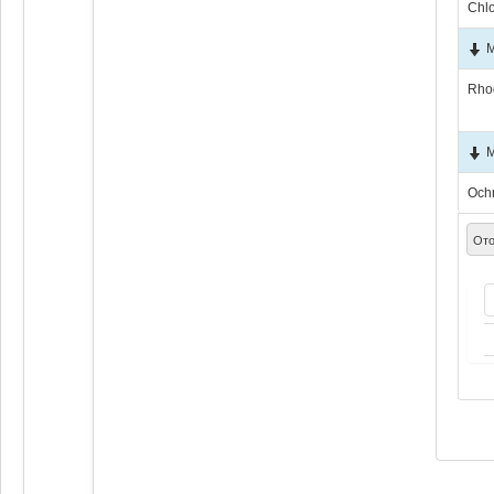
Chl
М
Rho
М
Och
Ото