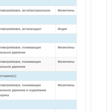
тивогрибковое, антибактериальное
Филиппины
тивогрибковое, антиоксидант
Индия
отивогрибковое, понижающее
Филиппины
иальное давление
отивогрибковое, понижающее
Филиппины
иальное давление
естерина
(1)
отивогрибковое, понижающее
Филиппины
иальное давление и содержание
терина