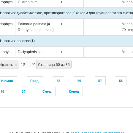
orophyta
C. arabicum
+
-
М: про
: противодиабетическое, противораковое; СХ: корм для крупнорогатого скота
dophyta
Palmaria palmata [=
+
-
М: про
Rhodymenia palmata]
СХ: ко
: противораковое
(1)
rophyta
Dictyopteris spp.
+
-
М: пр
Страница 60 из 85
бражать по
Начало
Пред.
55
56
57
58
63
64
След.
Конец
© ННЦМБ ДВО РАН, Владивосток, 2018.
Условия использования материала