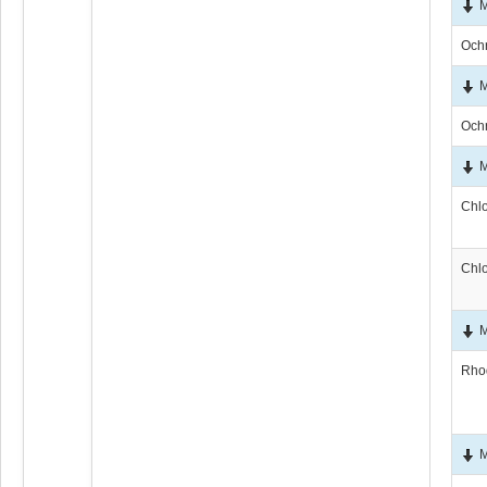
М
Och
М
Och
М
Chl
Chl
М
Rho
М