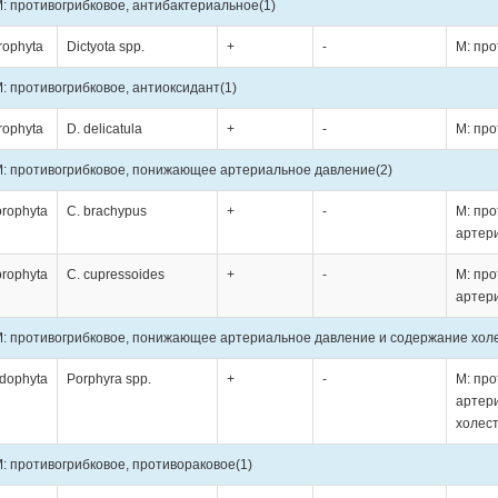
: противогрибковое, антибактериальное
(1)
rophyta
Dictyota spp.
+
-
М: про
: противогрибковое, антиоксидант
(1)
rophyta
D. delicatula
+
-
М: про
: противогрибковое, понижающее артериальное давление
(2)
orophyta
C. brachypus
+
-
М: пр
артер
orophyta
C. cupressoides
+
-
М: пр
артер
: противогрибковое, понижающее артериальное давление и содержание хол
dophyta
Porphyra spp.
+
-
М: пр
артер
холес
: противогрибковое, противораковое
(1)