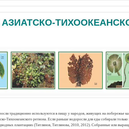
 АЗИАТСКО-ТИХООКЕАНСК
осли традиционно используются в пищу у народов, живущих на побережье как
ско-Тихоокеанского региона. Если раньше водоросли для еды собирали только 
дводных плантациях (Tитлянов, Титлянова, 2010, 2012). Собранные или выра