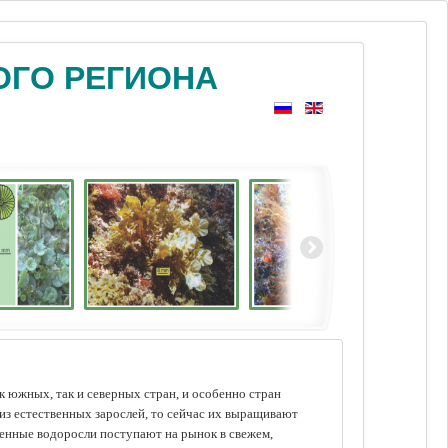
ОГО РЕГИОНА
 южных, так и северных стран, и особенно стран
из естественных зарослей, то сейчас их выращивают
щенные водоросли поступают на рынок в свежем,