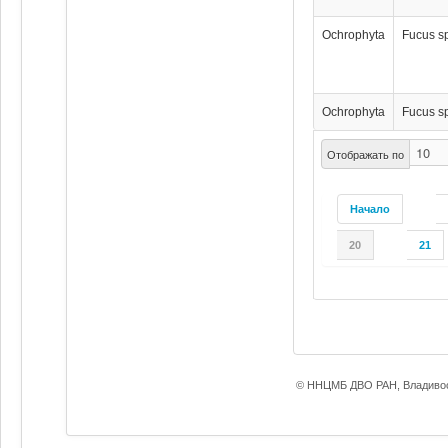
Ochrophyta
Fucus s
Ochrophyta
Fucus s
Отображать по
Начало
20
21
© ННЦМБ ДВО РАН, Владивос