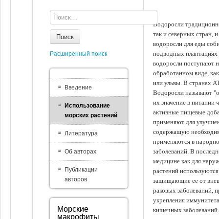
Водоросли традиционно
так и северных стран, 
Поиск
водоросли для еды соби
подводных плантациях 
Расширенный поиск
водоросли поступают на
обработанном виде, ка
или ульвы. В странах А
Введение
Водоросли называют "ов
их значение в питании 
Использование
активные пищевые доба
морских растений
применяют для улучшен
содержащую необходим
Литература
применяются в народно
заболеваний. В последн
Об авторах
медицине как для наруж
Публикации
растений используются 
авторов
защищающие ее от внеш
раковых заболеваний, 
укрепления иммунитета
Морские
кишечных заболеваний.
макрофиты