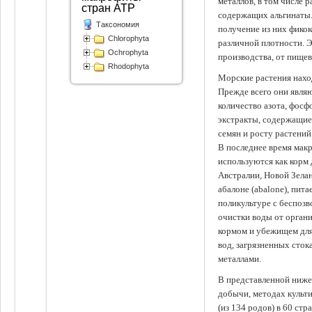
металлов, в том числе 
стран АТР
содержащих альгинаты.
Таксономия
получение из них фико
Chlorophyta
различной плотности. 
Ochrophyta
производства, от пище
Rhodophyta
Морские растения наход
Прежде всего они явля
количество азота, фосф
экстракты, содержащи
семян и росту растений
В последнее время мак
используются как корм
Австралии, Новой Зелан
абалоне (abalone), пит
поликультуре с беспоз
очистки воды от органи
кормом и убежищем для
вод, загрязненных сто
металлами.
В представленной ниже
добычи, методах культ
(из 134 родов) в 60 стр