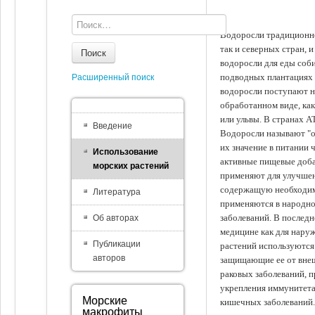
Водоросли традиционно
так и северных стран, 
Поиск
водоросли для еды соби
подводных плантациях 
Расширенный поиск
водоросли поступают на
обработанном виде, ка
или ульвы. В странах А
Введение
Водоросли называют "ов
их значение в питании 
Использование
активные пищевые доба
морских растений
применяют для улучшен
содержащую необходим
Литература
применяются в народно
заболеваний. В последн
Об авторах
медицине как для наруж
Публикации
растений используются 
авторов
защищающие ее от внеш
раковых заболеваний, 
укрепления иммунитета
Морские
кишечных заболеваний.
макрофиты