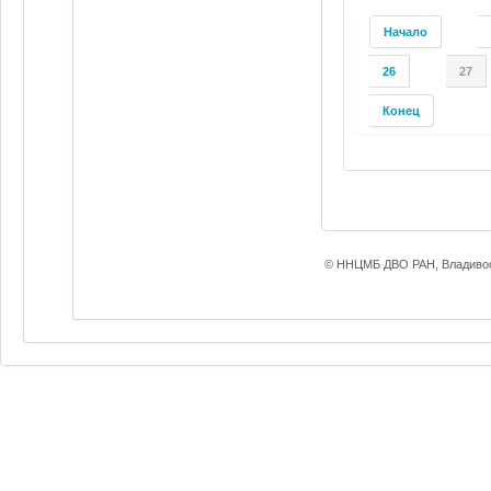
Начало
26
27
Конец
© ННЦМБ ДВО РАН, Владивос