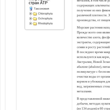
металлов, в том числе 
стран АТР
содержащих альгинаты.
Таксономия
получение из них фико
Chlorophyta
различной плотности. 
Ochrophyta
производства, от пище
Rhodophyta
Морские растения наход
Прежде всего они явля
количество азота, фосф
экстракты, содержащи
семян и росту растений
В последнее время мак
используются как корм
Австралии, Новой Зелан
абалоне (abalone), пит
поликультуре с беспоз
очистки воды от органи
кормом и убежищем для
вод, загрязненных сто
металлами.
В представленной ниже
добычи, методах культ
(из 134 родов) в 60 стр