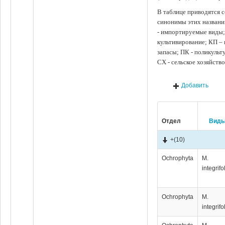
В таблице приводятся с
синонимы этих названи
- импортируемые виды;
культивирование; КП –
запасы; ПК - поликуль
СХ - сельское хозяйств
Добавить
Отдел
Вид
+
(10)
Ochrophyta
M.
integrifo
Ochrophyta
M.
integrifo