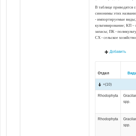
В таблице приводятся с
синонимы этих названи
- импортируемые виды;
культивирование; КП –
запасы; ПК - поликуль
СХ - сельское хозяйств
Добавить
Отдел
Вид
+
(10)
Rhodophyta
Gracila
spp.
Rhodophyta
Gracila
spp.