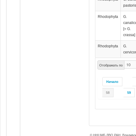
pastori
Rhodophyta
G.
canalic
[= G.
crassa]
Rhodophyta
G.
cervico
Отображать по
Начало
58
59
© ННЦМБ ДВО РАН, Владивос