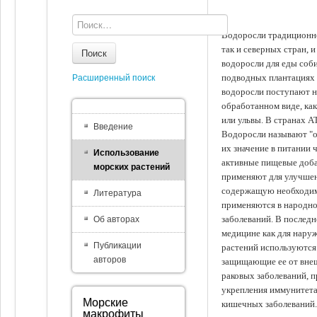
Водоросли традиционно
так и северных стран, 
Поиск
водоросли для еды соби
подводных плантациях 
Расширенный поиск
водоросли поступают на
обработанном виде, ка
или ульвы. В странах А
Введение
Водоросли называют "ов
их значение в питании 
Использование
активные пищевые доба
морских растений
применяют для улучшен
содержащую необходим
Литература
применяются в народно
заболеваний. В последн
Об авторах
медицине как для наруж
Публикации
растений используются 
авторов
защищающие ее от внеш
раковых заболеваний, 
укрепления иммунитета
Морские
кишечных заболеваний.
макрофиты