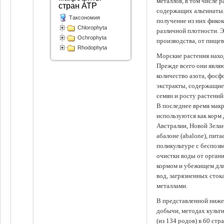
металлов, в том числе 
стран АТР
содержащих альгинаты.
Таксономия
получение из них фико
Chlorophyta
различной плотности. 
Ochrophyta
производства, от пище
Rhodophyta
Морские растения наход
Прежде всего они явля
количество азота, фосф
экстракты, содержащи
семян и росту растений
В последнее время мак
используются как корм
Австралии, Новой Зелан
абалоне (abalone), пит
поликультуре с беспоз
очистки воды от органи
кормом и убежищем для
вод, загрязненных сто
металлами.
В представленной ниже
добычи, методах культ
(из 134 родов) в 60 стр