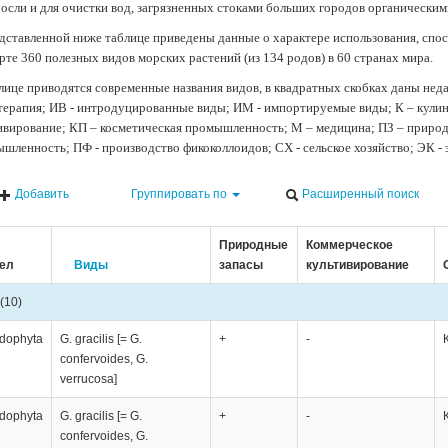
осли и для очистки вод, загрязненных стоками больших городов органически
дставленной ниже таблице приведены данные о характере использования, спос
рте 360 полезных видов морских растений (из 134 родов) в 60 странах мира.
лице приводятся современные названия видов, в квадратных скобках даны нед
терапия; ИВ - интродуцированные виды; ИМ - импортируемые виды; К – кули
ивирование; КП – косметическая промышленность; М – медицина; ПЗ – природн
шленность; ПФ - производство фикоколлоидов; СХ - сельское хозяйство; ЭК -
Добавить
Группировать по
Расширенный поиск
Природные
Коммерческое
ел
Виды
запасы
культивирование
(10)
dophyta
G. gracilis [= G.
+
-
confervoides, G.
verrucosa]
dophyta
G. gracilis [= G.
+
-
confervoides, G.