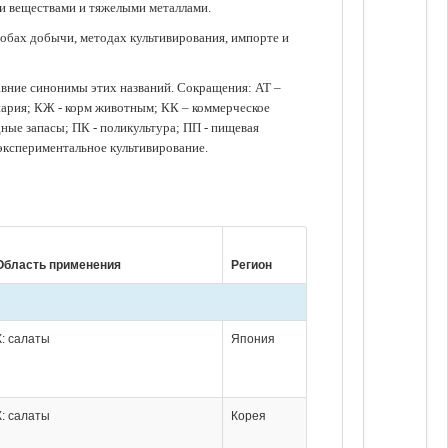
ми веществами и тяжелыми металлами.
обах добычи, методах культивирования, импорте и
авние синонимы этих названий. Сокращения: АТ –
нария; КЖ - корм животным; КК – коммерческое
ые запасы; ПК - поликультура; ПП - пищевая
 экспериментальное культивирование.
Область применения
Регион
К: салаты
Япония
К: салаты
Корея