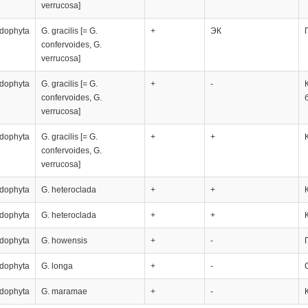
verrucosa]
dophyta
G. gracilis [= G.
+
ЭК
confervoides, G.
verrucosa]
dophyta
G. gracilis [= G.
+
-
confervoides, G.
verrucosa]
dophyta
G. gracilis [= G.
+
+
confervoides, G.
verrucosa]
dophyta
G. heteroclada
+
+
dophyta
G. heteroclada
+
+
dophyta
G. howensis
+
-
dophyta
G. longa
+
-
dophyta
G. maramae
+
-