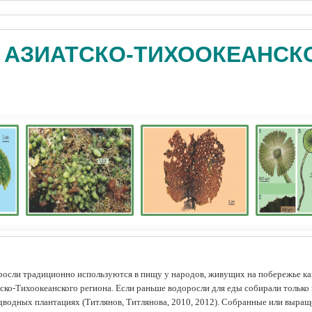
 АЗИАТСКО-ТИХООКЕАНСК
осли традиционно используются в пищу у народов, живущих на побережье как
ско-Тихоокеанского региона. Если раньше водоросли для еды собирали только 
дводных плантациях (Tитлянов, Титлянова, 2010, 2012). Собранные или выра