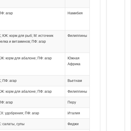
ПФ: агар
Намибия
К; КЖ: корм для рыб; М: источник
Филиппины
белка и витаминов; ПФ: агар
КЖ: корм для абалоне; ПФ: агар
Южная
Африка
К; ПФ: агар
Вьетнам
КЖ: корм для абалоне; ПФ: агар
Филиппины
ПФ: агар
Перу
СХ: удобрения; ПФ: агар
Италия
К: салаты, супы
Фиджи