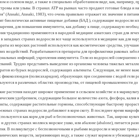
ом и соленом виде, а также в специально обработанном виде, как, например, 
тромы или ульвы. В странах АТР на рынках часто продают готовые блюда и н
ря" (Arasaki, Arasaki, 1983), что очень правильно отражает их значение в пит
ят биологически активные пищевые добавки (БАД ), содержащие водоросли и
арения, для повышения иммунитета, как добавку к пище, содержащую необх
ния традиционно применяются в народной медицине азиатских стран для лечен
 в западных странах водоросли все чаще используются в медицине как для нар
раты из морских растений используются как косметические средства, улучша
их воздействий. Разрабатываются препараты для профилактики раковых забол
риальных инфекций, укрепления иммунитета. Гели из водорослей совершенно
еваний. Трудно представить выведение из организма человека тяжелых металло
ратов из бурых водорослей, содержащих альгинаты. Следующая, не менее важн
х фикоколлоидов (полисахаридов), образующих при соединении с водой гели 
ьзуются в различных областях производства, от пищевой промышленности до
ие растения находят широкое применение в сельском хозяйстве и в марикульт
ическим удобрением, содержащим большое количество азота, фосфора, калия и
акты, содержащие растительные гормоны, способствующие быстрому прораст
ежных странах водоросли добавляют в корм скоту. В последнее время макроф
спользуются как корм для рыб и беспозвоночных животных. Так, широко культ
 и других странах моллюск морское ушко, или абалоне (abalone), питается ра
тия. В поликультуре с беспозвоночными и рыбами водоросли и морские травы
анических веществ, загрязняющих воду, а также служат кормом и убежищем 