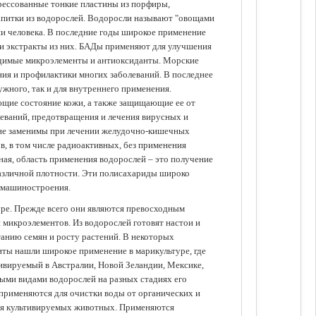
прессованные тонкие пластины из порфиры,
апитки из водорослей. Водоросли называют "овощами
ании человека. В последние годы широкое применение
ли экстракты из них. БАДы применяют для улучшения
одимые микроэлементы и антиоксиданты. Морские
ия и профилактики многих заболеваний. В последнее
ужного, так и для внутреннего применения.
ющие состояние кожи, а также защищающие ее от
еваний, предотвращения и лечения вирусных и
 не заменимы при лечении желудочно-кишечных
в, в том числе радиоактивных, без применения
ая, область применения водорослей – это получение
различной плотности. Эти полисахариды широко
 машиностроения.
уре. Прежде всего они являются превосходным
 микроэлементов. Из водорослей готовят настои и
анию семян и росту растений. В некоторых
иты нашли широкое применение в марикультуре, где
ивируемый в Австралии, Новой Зеландии, Мексике,
зными видами водорослей на разных стадиях его
 применяются для очистки воды от органических и
для культивируемых животных. Применяются