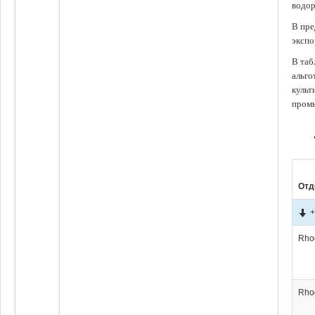
водор
В пре
экспо
В таб
альго
культ
промы
Отд
+
Rho
Rho