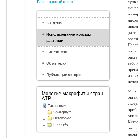
сушен
Расширенный поиск
монос
из мо
наход
Введение
пищев
расте
Использование морских
время
растений
Препа
внешн
Литература
бакте
забол
Об авторах
препа
Публикации авторов
из ни
испол
Морск
Морские макрофиты стран
орган
АТР
экстр
Таксономия
прибр
Chlorophyta
они и
Ochrophyta
Китае
Rhodophyta
разви
неорг