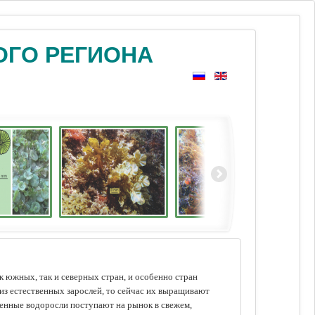
ОГО РЕГИОНА
 южных, так и северных стран, и особенно стран
из естественных зарослей, то сейчас их выращивают
щенные водоросли поступают на рынок в свежем,