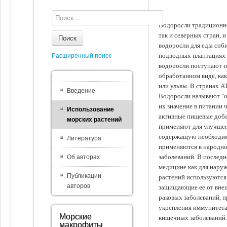
Водоросли традиционно
так и северных стран, 
Поиск
водоросли для еды соби
подводных плантациях 
Расширенный поиск
водоросли поступают на
обработанном виде, ка
или ульвы. В странах А
Введение
Водоросли называют "ов
их значение в питании 
Использование
активные пищевые доба
морских растений
применяют для улучшен
содержащую необходим
Литература
применяются в народно
заболеваний. В последн
Об авторах
медицине как для наруж
Публикации
растений используются 
авторов
защищающие ее от внеш
раковых заболеваний, 
укрепления иммунитета
Морские
кишечных заболеваний.
макрофиты