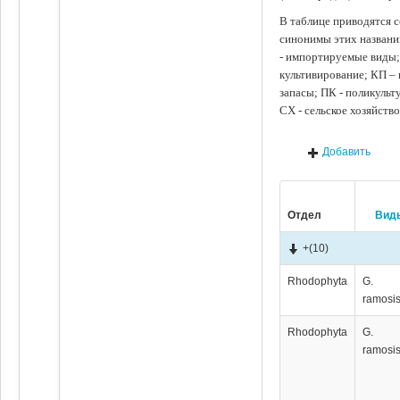
В таблице приводятся с
синонимы этих названи
- импортируемые виды;
культивирование; КП –
запасы; ПК - поликуль
СХ - сельское хозяйств
Добавить
Отдел
Вид
+
(10)
Rhodophyta
G.
ramosi
Rhodophyta
G.
ramosi