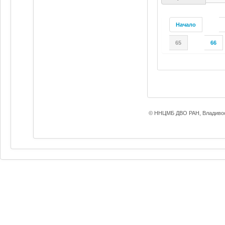
Начало
65
66
© ННЦМБ ДВО РАН, Владивос