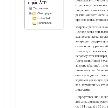
металлов, в том числе 
стран АТР
содержащих альгинаты.
Таксономия
получение из них фико
Chlorophyta
различной плотности. 
Ochrophyta
производства, от пище
Rhodophyta
Морские растения наход
Прежде всего они явля
количество азота, фосф
экстракты, содержащи
семян и росту растений
В последнее время мак
используются как корм
Австралии, Новой Зелан
абалоне (abalone), пит
поликультуре с беспоз
очистки воды от органи
кормом и убежищем для
вод, загрязненных сто
металлами.
В представленной ниже
добычи, методах культ
(из 134 родов) в 60 стр