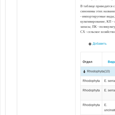
В таблице приводятся с
синонимы этих названи
- импортируемые виды;
культивирование; КП –
запасы; ПК - поликуль
СХ - сельское хозяйств
Добавить
Отдел
Вид
Rhodophyta
(10)
Rhodophyta
E. serr
Rhodophyta
E. serr
Rhodophyta
E.
uncina