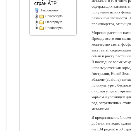
металлов, в том числе 
стран АТР
содержащих альгинаты.
Таксономия
получение из них фико
Chlorophyta
различной плотности. 
Ochrophyta
производства, от пище
Rhodophyta
Морские растения наход
Прежде всего они явля
количество азота, фосф
экстракты, содержащи
семян и росту растений
В последнее время мак
используются как корм
Австралии, Новой Зелан
абалоне (abalone), пит
поликультуре с беспоз
очистки воды от органи
кормом и убежищем для
вод, загрязненных сто
металлами.
В представленной ниже
добычи, методах культ
(из 134 родов) в 60 стр