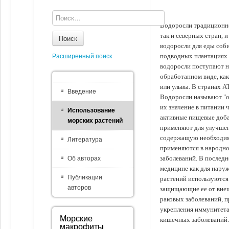
Водоросли традиционно
так и северных стран, 
Поиск
водоросли для еды соби
подводных плантациях 
Расширенный поиск
водоросли поступают на
обработанном виде, ка
или ульвы. В странах А
Введение
Водоросли называют "ов
их значение в питании 
Использование
активные пищевые доба
морских растений
применяют для улучшен
содержащую необходим
Литература
применяются в народно
заболеваний. В последн
Об авторах
медицине как для наруж
Публикации
растений используются 
авторов
защищающие ее от внеш
раковых заболеваний, 
укрепления иммунитета
Морские
кишечных заболеваний.
макрофиты