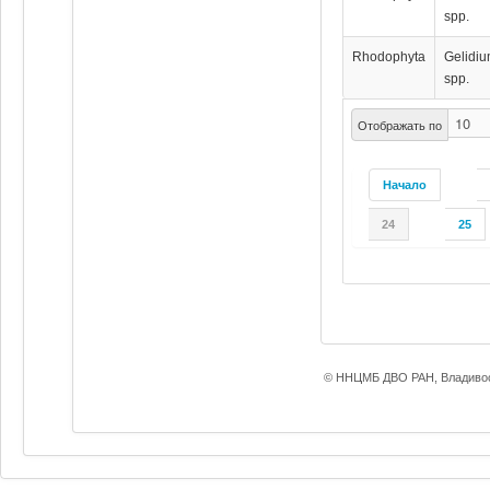
spp.
Rhodophyta
Gelidi
spp.
Отображать по
Начало
24
25
© ННЦМБ ДВО РАН, Владивос