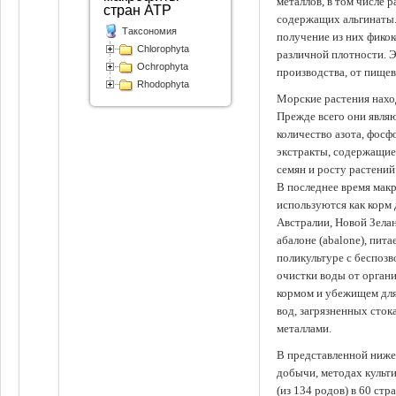
металлов, в том числе 
стран АТР
содержащих альгинаты.
Таксономия
получение из них фико
Chlorophyta
различной плотности. 
Ochrophyta
производства, от пище
Rhodophyta
Морские растения наход
Прежде всего они явля
количество азота, фосф
экстракты, содержащи
семян и росту растений
В последнее время мак
используются как корм
Австралии, Новой Зелан
абалоне (abalone), пит
поликультуре с беспоз
очистки воды от органи
кормом и убежищем для
вод, загрязненных сто
металлами.
В представленной ниже
добычи, методах культ
(из 134 родов) в 60 стр