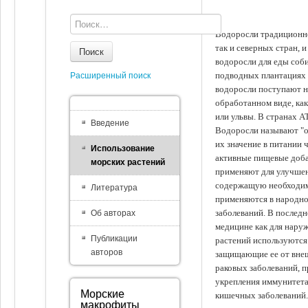
Водоросли традиционно
так и северных стран, 
Поиск
водоросли для еды соби
подводных плантациях 
Расширенный поиск
водоросли поступают на
обработанном виде, ка
или ульвы. В странах А
Введение
Водоросли называют "ов
их значение в питании 
Использование
активные пищевые доба
морских растений
применяют для улучшен
содержащую необходим
Литература
применяются в народно
заболеваний. В последн
Об авторах
медицине как для наруж
Публикации
растений используются 
авторов
защищающие ее от внеш
раковых заболеваний, 
укрепления иммунитета
Морские
кишечных заболеваний.
макрофиты