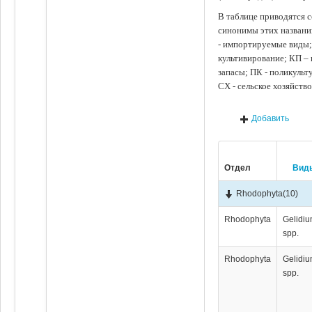
В таблице приводятся с
синонимы этих названи
- импортируемые виды;
культивирование; КП –
запасы; ПК - поликуль
СХ - сельское хозяйств
Добавить
Отдел
Вид
Rhodophyta
(10)
Rhodophyta
Gelidi
spp.
Rhodophyta
Gelidi
spp.