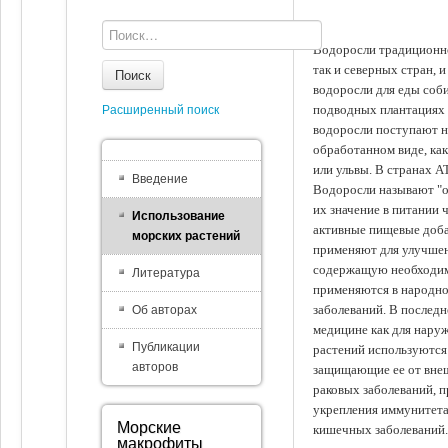
Водоросли традиционно
так и северных стран, 
Поиск
водоросли для еды соби
подводных плантациях 
Расширенный поиск
водоросли поступают на
обработанном виде, ка
или ульвы. В странах А
Введение
Водоросли называют "ов
их значение в питании 
Использование
активные пищевые доба
морских растений
применяют для улучшен
содержащую необходим
Литература
применяются в народно
заболеваний. В последн
Об авторах
медицине как для наруж
Публикации
растений используются 
авторов
защищающие ее от внеш
раковых заболеваний, 
укрепления иммунитета
Морские
кишечных заболеваний.
макрофиты