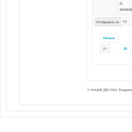
G.
sesquip
Отображать по
Начало
25
26
© ННЦМБ ДВО РАН, Владивос