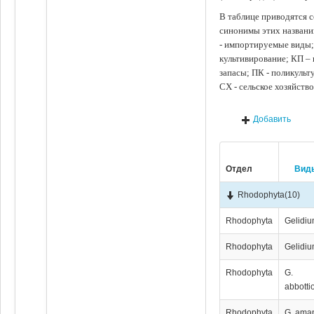
В таблице приводятся с
синонимы этих названи
- импортируемые виды;
культивирование; КП –
запасы; ПК - поликуль
СХ - сельское хозяйств
Добавить
Отдел
Вид
Rhodophyta
(10)
Rhodophyta
Gelidiu
Rhodophyta
Gelidiu
Rhodophyta
G.
abbotti
Rhodophyta
G. aman