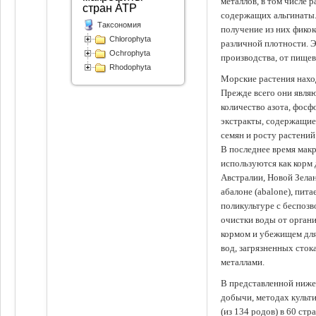
металлов, в том числе 
стран АТР
содержащих альгинаты.
Таксономия
получение из них фико
Chlorophyta
различной плотности. 
Ochrophyta
производства, от пище
Rhodophyta
Морские растения наход
Прежде всего они явля
количество азота, фосф
экстракты, содержащи
семян и росту растений
В последнее время мак
используются как корм
Австралии, Новой Зелан
абалоне (abalone), пит
поликультуре с беспоз
очистки воды от органи
кормом и убежищем для
вод, загрязненных сто
металлами.
В представленной ниже
добычи, методах культ
(из 134 родов) в 60 стр