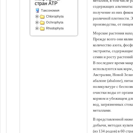
металлов, в том числе 
стран АТР
содержащих альгинаты.
Таксономия
получение из них фико
Chlorophyta
различной плотности. 
Ochrophyta
производства, от пище
Rhodophyta
Морские растения наход
Прежде всего они явля
количество азота, фосф
экстракты, содержащи
семян и росту растений
В последнее время мак
используются как корм
Австралии, Новой Зелан
абалоне (abalone), пит
поликультуре с беспоз
очистки воды от органи
кормом и убежищем для
вод, загрязненных сто
металлами.
В представленной ниже
добычи, методах культ
(из 134 родов) в 60 стр