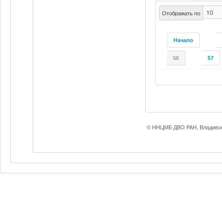
Отображать по
Начало
56
57
© ННЦМБ ДВО РАН, Владивос