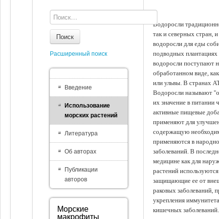
Водоросли традиционно
так и северных стран, 
Поиск
водоросли для еды соби
подводных плантациях 
Расширенный поиск
водоросли поступают на
обработанном виде, ка
или ульвы. В странах А
Введение
Водоросли называют "ов
их значение в питании 
Использование
активные пищевые доба
морских растений
применяют для улучшен
содержащую необходим
Литература
применяются в народно
заболеваний. В последн
Об авторах
медицине как для наруж
Публикации
растений используются 
авторов
защищающие ее от внеш
раковых заболеваний, 
укрепления иммунитета
Морские
кишечных заболеваний.
макрофиты