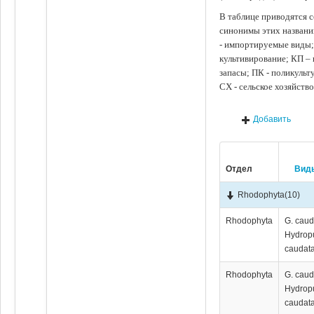
В таблице приводятся с
синонимы этих названи
- импортируемые виды;
культивирование; КП –
запасы; ПК - поликуль
СХ - сельское хозяйств
Добавить
Отдел
Вид
Rhodophyta
(10)
Rhodophyta
G. caud
Hydrop
caudata
Rhodophyta
G. caud
Hydrop
caudata