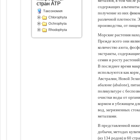
металлов, в том числе 
стран АТР
содержащих альгинаты.
Таксономия
получение из них фико
Chlorophyta
различной плотности. 
Ochrophyta
производства, от пище
Rhodophyta
Морские растения наход
Прежде всего они явля
количество азота, фосф
экстракты, содержащи
семян и росту растений
В последнее время мак
используются как корм
Австралии, Новой Зелан
абалоне (abalone), пит
поликультуре с беспоз
очистки воды от органи
кормом и убежищем для
вод, загрязненных сто
металлами.
В представленной ниже
добычи, методах культ
(из 134 родов) в 60 стр