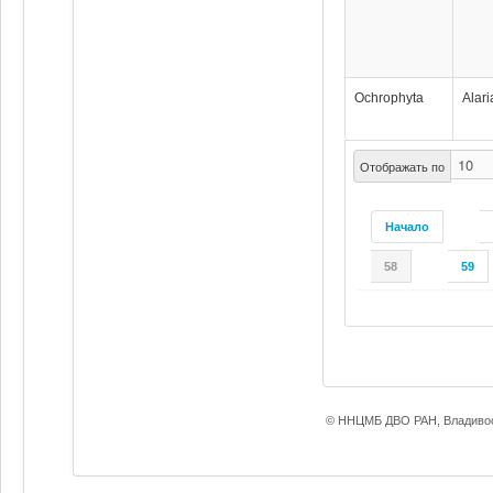
Ochrophyta
Alari
Отображать по
Начало
58
59
© ННЦМБ ДВО РАН, Владивос