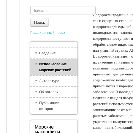
Водоросли традиционно
так и северных стран, 
Поиск
водоросли для еды соби
подводных плантациях 
Расширенный поиск
водоросли поступают на
обработанном виде, ка
или ульвы. В странах А
Введение
Водоросли называют "ов
их значение в питании 
Использование
активные пищевые доба
морских растений
применяют для улучшен
содержащую необходим
Литература
применяются в народно
заболеваний. В последн
Об авторах
медицине как для наруж
Публикации
растений используются 
авторов
защищающие ее от внеш
раковых заболеваний, 
укрепления иммунитета
Морские
кишечных заболеваний.
макрофиты