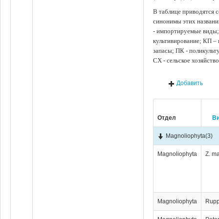
В таблице приводятся с
синонимы этих названи
- импортируемые виды;
культивирование; КП –
запасы; ПК - поликуль
СХ - сельское хозяйств
Добавить
Отдел
В
Magnoliophyta
(3)
Magnoliophyta
Z. m
Magnoliophyta
Rupp