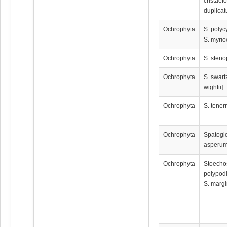
cristaefo
duplicat
Ochrophyta
S. polyc
S. myrio
Ochrophyta
S. sten
Ochrophyta
S. swartz
wightii]
Ochrophyta
S. tene
Ochrophyta
Spatogl
aspеru
Ochrophyta
Stoech
polypodi
S. marg