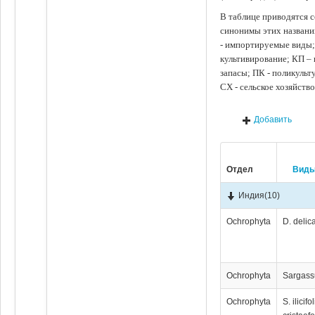
В таблице приводятся с
синонимы этих названи
- импортируемые виды;
культивирование; КП –
запасы; ПК - поликуль
СХ - сельское хозяйств
Добавить
Отдел
Вид
Индия
(10)
Ochrophyta
D. delic
Ochrophyta
Sargass
Ochrophyta
S. ilicif