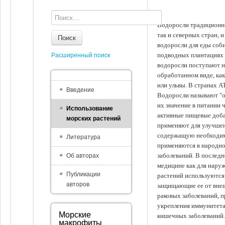
Водоросли традиционно
так и северных стран, 
Поиск
водоросли для еды соби
подводных плантациях 
Расширенный поиск
водоросли поступают на
обработанном виде, ка
или ульвы. В странах А
Введение
Водоросли называют "ов
их значение в питании 
Использование
активные пищевые доба
морских растений
применяют для улучшен
содержащую необходим
Литература
применяются в народно
заболеваний. В последн
Об авторах
медицине как для наруж
Публикации
растений используются 
авторов
защищающие ее от внеш
раковых заболеваний, 
укрепления иммунитета
Морские
кишечных заболеваний.
макрофиты