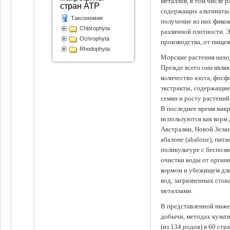
металлов, в том числе 
стран АТР
содержащих альгинаты.
Таксономия
получение из них фико
Chlorophyta
различной плотности. 
Ochrophyta
производства, от пище
Rhodophyta
Морские растения наход
Прежде всего они явля
количество азота, фосф
экстракты, содержащи
семян и росту растений
В последнее время мак
используются как корм
Австралии, Новой Зелан
абалоне (abalone), пит
поликультуре с беспоз
очистки воды от органи
кормом и убежищем для
вод, загрязненных сто
металлами.
В представленной ниже
добычи, методах культ
(из 134 родов) в 60 стр